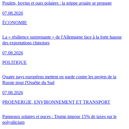
Poulets, bovins et ours polaires : la grippe aviaire se propage
07.08.2026
ÉCONOMIE
La « résilience surprenante » de l'Allemagne face à la forte hausse
des exportations chinoises
07.08.2026
POLITIQUE
Quatre pays européens mettent en garde contre les projets de la
Russie pour l'Ossétie du Sud
07.08.2026
PRO
ENERGIE, ENVIRONNEMENT ET TRANSPORT
Panneaux solaires et puces : Trump impose 15% de taxes sur le
polysilicium