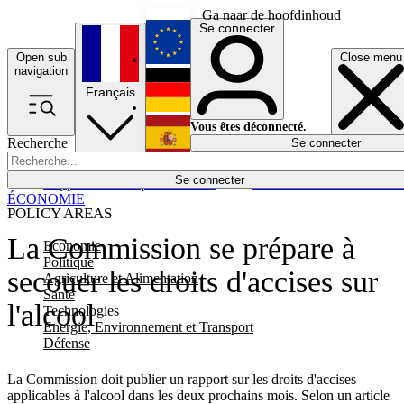
Ga naar de hoofdinhoud
Se connecter
Open sub
Close menu
English
navigation
Français
Deutsch
Vous êtes déconnecté.
Recherche
Se connecter
Español
Lumières éteintes
Se connecter
Rapporteur
Politique
Économie
Newsletters
Evénements
Em
ÉCONOMIE
POLICY AREAS
La Commission se prépare à
Economie
Politique
secouer les droits d'accises sur
Agriculture et Alimentation
Santé
l'alcool
Technologies
Energie, Environnement et Transport
Défense
La Commission doit publier un rapport sur les droits d'accises
applicables à l'alcool dans les deux prochains mois. Selon un article