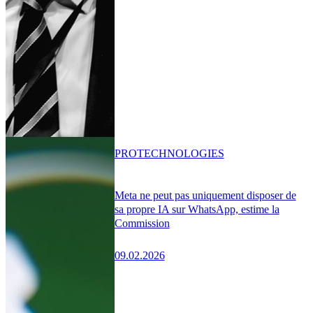
PRO
TECHNOLOGIES
Meta ne peut pas uniquement disposer de
sa propre IA sur WhatsApp, estime la
Commission
09.02.2026