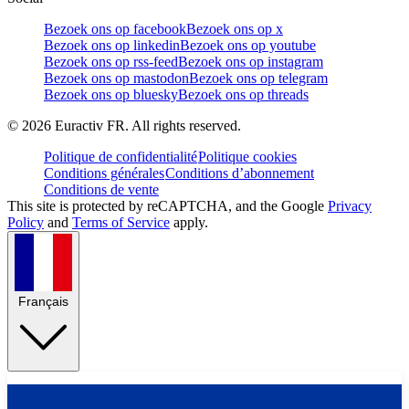
Bezoek ons op facebook
Bezoek ons op x
Bezoek ons op linkedin
Bezoek ons op youtube
Bezoek ons op rss-feed
Bezoek ons op instagram
Bezoek ons op mastodon
Bezoek ons op telegram
Bezoek ons op bluesky
Bezoek ons op threads
©
2026
Euractiv FR. All rights reserved.
Politique de confidentialité
Politique cookies
Conditions générales
Conditions d’abonnement
Conditions de vente
This site is protected by reCAPTCHA, and the Google
Privacy
Policy
and
Terms of Service
apply.
Français