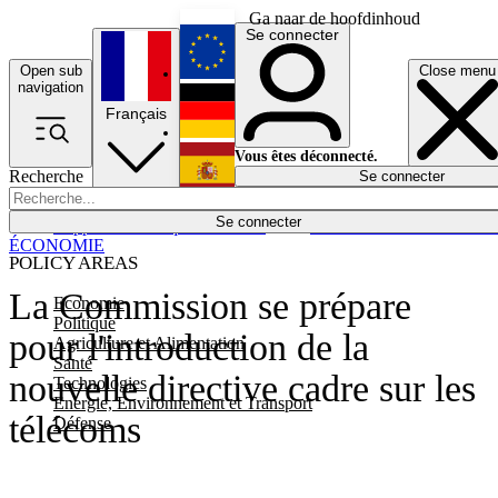
Ga naar de hoofdinhoud
Se connecter
Open sub
Close menu
English
navigation
Français
Deutsch
Vous êtes déconnecté.
Recherche
Se connecter
Español
Lumières éteintes
Se connecter
Rapporteur
Politique
Économie
Newsletters
Evénements
Em
ÉCONOMIE
POLICY AREAS
La Commission se prépare
Economie
Politique
pour l'introduction de la
Agriculture et Alimentation
Santé
nouvelle directive cadre sur les
Technologies
Energie, Environnement et Transport
télécoms
Défense