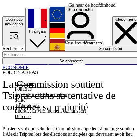
Ga naar de hoofdinhoud
Se connecter
Open sub
Close menu
English
navigation
Français
Deutsch
Vous êtes déconnecté.
Recherche
Se connecter
Español
Lumières éteintes
Se connecter
Rapporteur
Politique
Économie
Newsletters
Evénements
Em
ÉCONOMIE
POLICY AREAS
La Commission soutient
Economie
Politique
Tsipras dans sa tentative de
Agriculture et Alimentation
Santé
conforter sa majorité
Technologies
Energie, Environnement et Transport
Défense
Plusieurs voix au sein de la Commission appellent à un large soutien
à Alexis Tsipras lors des élections anticipées qui devraient avoir lieu