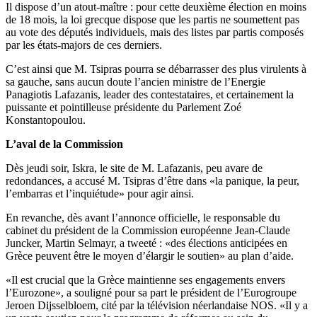
Il dispose d’un atout-maître : pour cette deuxième élection en moins
de 18 mois, la loi grecque dispose que les partis ne soumettent pas
au vote des députés individuels, mais des listes par partis composés
par les états-majors de ces derniers.
C’est ainsi que M. Tsipras pourra se débarrasser des plus virulents à
sa gauche, sans aucun doute l’ancien ministre de l’Energie
Panagiotis Lafazanis, leader des contestataires, et certainement la
puissante et pointilleuse présidente du Parlement Zoé
Konstantopoulou.
L’aval de la Commission
Dès jeudi soir, Iskra, le site de M. Lafazanis, peu avare de
redondances, a accusé M. Tsipras d’être dans «la panique, la peur,
l’embarras et l’inquiétude» pour agir ainsi.
En revanche, dès avant l’annonce officielle, le responsable du
cabinet du président de la Commission européenne Jean-Claude
Juncker, Martin Selmayr, a tweeté : «des élections anticipées en
Grèce peuvent être le moyen d’élargir le soutien» au plan d’aide.
«Il est crucial que la Grèce maintienne ses engagements envers
l’Eurozone», a souligné pour sa part le président de l’Eurogroupe
Jeroen Dijsselbloem, cité par la télévision néerlandaise NOS. «Il y a