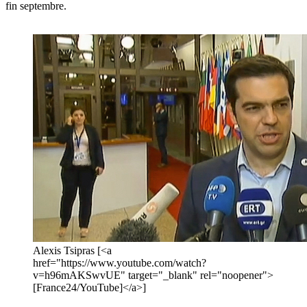
fin septembre.
Alexis Tsipras [<a
href="https://www.youtube.com/watch?
v=h96mAKSwvUE" target="_blank" rel="noopener">
[France24/YouTube]</a>]