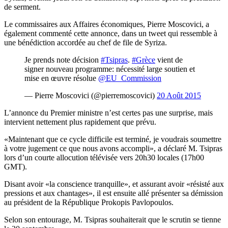
de serment.
Le commissaires aux Affaires économiques, Pierre Moscovici, a
également commenté cette annonce, dans un tweet qui ressemble à
une bénédiction accordée au chef de file de Syriza.
Je prends note décision
#Tsipras
.
#Grèce
vient de
signer nouveau programme: nécessité large soutien et
mise en œuvre résolue
@EU_Commission
— Pierre Moscovici (@pierremoscovici)
20 Août 2015
L’annonce du Premier ministre n’est certes pas une surprise, mais
intervient nettement plus rapidement que prévu.
«Maintenant que ce cycle difficile est terminé, je voudrais soumettre
à votre jugement ce que nous avons accompli», a déclaré M. Tsipras
lors d’un courte allocution télévisée vers 20h30 locales (17h00
GMT).
Disant avoir «la conscience tranquille», et assurant avoir «résisté aux
pressions et aux chantages», il est ensuite allé présenter sa démission
au président de la République Prokopis Pavlopoulos.
Selon son entourage, M. Tsipras souhaiterait que le scrutin se tienne