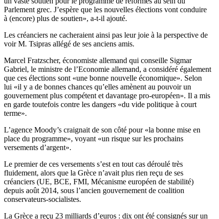
un vaste soutien pour le programme de réformes au sein du
Parlement grec. J’espère que les nouvelles élections vont conduire
à (encore) plus de soutien», a-t-il ajouté.
Les créanciers ne cacheraient ainsi pas leur joie à la perspective de
voir M. Tsipras allégé de ses anciens amis.
Marcel Fratzscher, économiste allemand qui conseille Sigmar
Gabriel, le ministre de l’Economie allemand, a considéré également
que ces élections sont «une bonne nouvelle économique». Selon
lui «il y a de bonnes chances qu’elles amènent au pouvoir un
gouvernement plus compétent et davantage pro-européen». Il a mis
en garde toutefois contre les dangers «du vide politique à court
terme».
L’agence Moody’s craignait de son côté pour «la bonne mise en
place du programme», voyant «un risque sur les prochains
versements d’argent».
Le premier de ces versements s’est en tout cas déroulé très
fluidement, alors que la Grèce n’avait plus rien reçu de ses
créanciers (UE, BCE, FMI, Mécanisme européen de stabilité)
depuis août 2014, sous l’ancien gouvernement de coalition
conservateurs-socialistes.
La Grèce a reçu 23 milliards d’euros : dix ont été consignés sur un