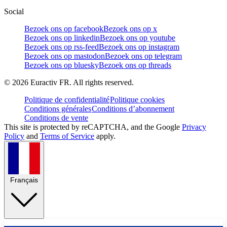
Social
Bezoek ons op facebook
Bezoek ons op x
Bezoek ons op linkedin
Bezoek ons op youtube
Bezoek ons op rss-feed
Bezoek ons op instagram
Bezoek ons op mastodon
Bezoek ons op telegram
Bezoek ons op bluesky
Bezoek ons op threads
©
2026
Euractiv FR. All rights reserved.
Politique de confidentialité
Politique cookies
Conditions générales
Conditions d’abonnement
Conditions de vente
This site is protected by reCAPTCHA, and the Google
Privacy
Policy
and
Terms of Service
apply.
Français