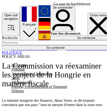
Ga naar de hoofdinhoud
Se connecter
Open sub
Close menu
English
navigation
Français
Deutsch
Vous êtes déconnecté.
Recherche
Se connecter
Español
Lumières éteintes
Se connecter
Rapporteur
Politique
Économie
Newsletters
Evénements
Em
POLITIQUE
POLICY AREAS
La Commission va réexaminer
Economie
Politique
les projets de la Hongrie en
Agriculture et Alimentation
Santé
matière fiscale
Technologies
Energie, Environnement et Transport
Défense
Le ministre hongrois des finances, János Veres, se dit toujours
convaincu que son pays "sera en mesure d'entrer dans la zone euro