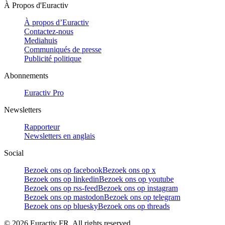
À Propos d'Euractiv
À propos d’Euractiv
Contactez-nous
Mediahuis
Communiqués de presse
Publicité politique
Abonnements
Euractiv Pro
Newsletters
Rapporteur
Newsletters en anglais
Social
Bezoek ons op facebook
Bezoek ons op x
Bezoek ons op linkedin
Bezoek ons op youtube
Bezoek ons op rss-feed
Bezoek ons op instagram
Bezoek ons op mastodon
Bezoek ons op telegram
Bezoek ons op bluesky
Bezoek ons op threads
©
2026
Euractiv FR. All rights reserved.