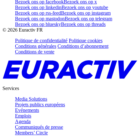
Bezoek ons op facebook
Bezoek ons op x
Bezoek ons op linkedin
Bezoek ons op youtube
Bezoek ons op rss-feed
Bezoek ons op instagram
Bezoek ons op mastodon
Bezoek ons op telegram
Bezoek ons op bluesky
Bezoek ons op threads
©
2026
Euractiv FR
Politique de confidentialité
Politique cookies
Conditions générales
Conditions d’abonnement
Conditions de vente
Services
Media Solutions
Projets publics européens
Evénements
Emplois
Agenda
Communiqués de presse
Members’ Circle