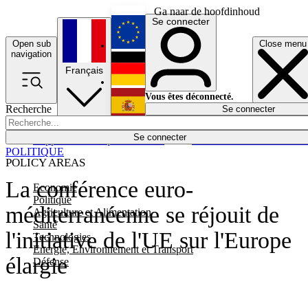
Ga naar de hoofdinhoud
Se connecter
Open sub
Close menu
English
navigation
Français
Deutsch
Vous êtes déconnecté.
Recherche
Se connecter
Español
Lumières éteintes
Se connecter
Rapporteur
Politique
Économie
Newsletters
Evénements
Em
POLITIQUE
POLICY AREAS
La conférence euro-
Economie
Politique
méditerranéenne se réjouit de
Agriculture et Alimentation
Santé
l'initiative de l'UE sur l'Europe
Technologies
Energie, Environnement et Transport
élargie
Défense