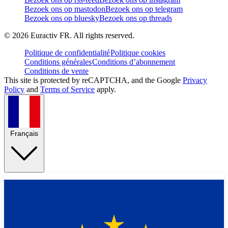
Bezoek ons op mastodon
Bezoek ons op telegram
Bezoek ons op bluesky
Bezoek ons op threads
©
2026
Euractiv FR. All rights reserved.
Politique de confidentialité
Politique cookies
Conditions générales
Conditions d’abonnement
Conditions de vente
This site is protected by reCAPTCHA, and the Google
Privacy
Policy
and
Terms of Service
apply.
Français