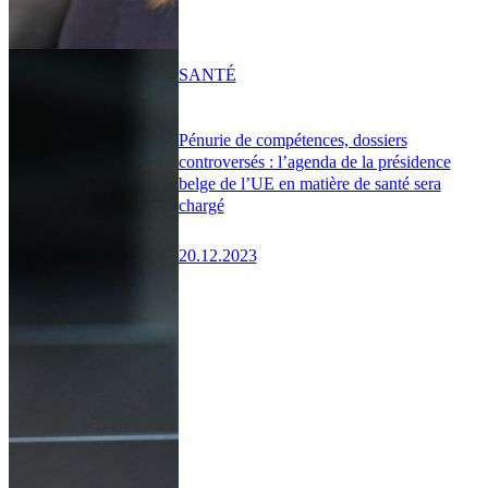
SANTÉ
Pénurie de compétences, dossiers
controversés : l’agenda de la présidence
belge de l’UE en matière de santé sera
chargé
20.12.2023