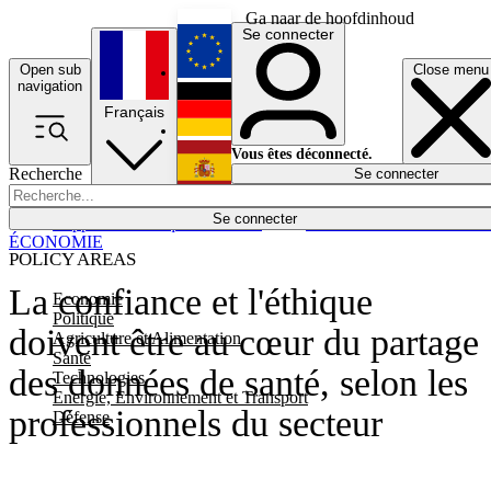
Ga naar de hoofdinhoud
Se connecter
Open sub
Close menu
English
navigation
Français
Deutsch
Vous êtes déconnecté.
Recherche
Se connecter
Español
Lumières éteintes
Se connecter
Rapporteur
Politique
Économie
Newsletters
Evénements
Em
ÉCONOMIE
POLICY AREAS
La confiance et l'éthique
Economie
Politique
doivent être au cœur du partage
Agriculture et Alimentation
Santé
des données de santé, selon les
Technologies
Energie, Environnement et Transport
professionnels du secteur
Défense