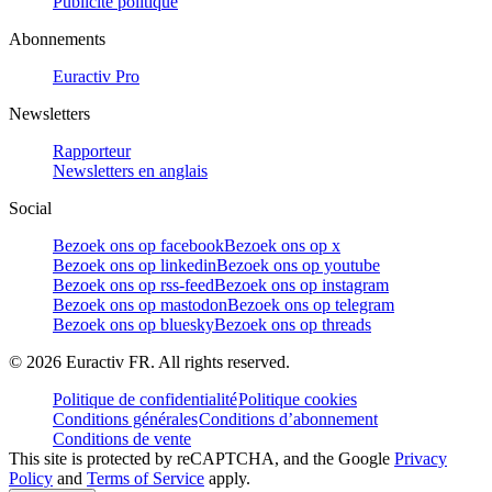
Publicité politique
Abonnements
Euractiv Pro
Newsletters
Rapporteur
Newsletters en anglais
Social
Bezoek ons op facebook
Bezoek ons op x
Bezoek ons op linkedin
Bezoek ons op youtube
Bezoek ons op rss-feed
Bezoek ons op instagram
Bezoek ons op mastodon
Bezoek ons op telegram
Bezoek ons op bluesky
Bezoek ons op threads
©
2026
Euractiv FR. All rights reserved.
Politique de confidentialité
Politique cookies
Conditions générales
Conditions d’abonnement
Conditions de vente
This site is protected by reCAPTCHA, and the Google
Privacy
Policy
and
Terms of Service
apply.