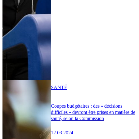
SANTÉ
Coupes budgétaires : des « décisions
difficiles » devront être prises en matière de
santé, selon la Commission
12.03.2024