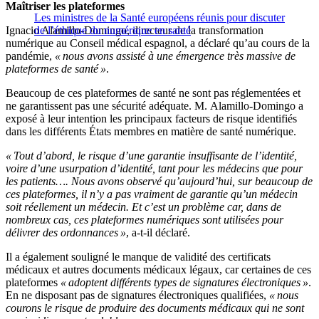
Maîtriser les plateformes
Les ministres de la Santé européens réunis pour discuter
Ignacio Alamillo-Domingo, directeur de la transformation
de l’éthique du numérique en santé
numérique au Conseil médical espagnol, a déclaré qu’au cours de la
pandémie,
« nous avons assisté à une émergence très massive de
plateformes de santé »
.
Beaucoup de ces plateformes de santé ne sont pas réglementées et
ne garantissent pas une sécurité adéquate. M. Alamillo-Domingo a
exposé à leur intention les principaux facteurs de risque identifiés
dans les différents États membres en matière de santé numérique.
« Tout d’abord, le risque d’une garantie insuffisante de l’identité,
voire d’une usurpation d’identité, tant pour les médecins que pour
les patients…. Nous avons observé qu’aujourd’hui, sur beaucoup de
ces plateformes, il n’y a pas vraiment de garantie qu’un médecin
soit réellement un médecin. Et c’est un problème car, dans de
nombreux cas, ces plateformes numériques sont utilisées pour
délivrer des ordonnances »
, a-t-il déclaré.
Il a également souligné le manque de validité des certificats
médicaux et autres documents médicaux légaux, car certaines de ces
plateformes
« adoptent différents types de signatures électroniques »
.
En ne disposant pas de signatures électroniques qualifiées,
« nous
courons le risque de produire des documents médicaux qui ne sont