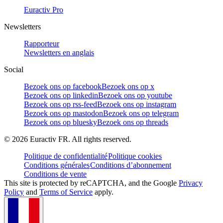
Euractiv Pro
Newsletters
Rapporteur
Newsletters en anglais
Social
Bezoek ons op facebook
Bezoek ons op x
Bezoek ons op linkedin
Bezoek ons op youtube
Bezoek ons op rss-feed
Bezoek ons op instagram
Bezoek ons op mastodon
Bezoek ons op telegram
Bezoek ons op bluesky
Bezoek ons op threads
©
2026
Euractiv FR. All rights reserved.
Politique de confidentialité
Politique cookies
Conditions générales
Conditions d’abonnement
Conditions de vente
This site is protected by reCAPTCHA, and the Google
Privacy
Policy
and
Terms of Service
apply.