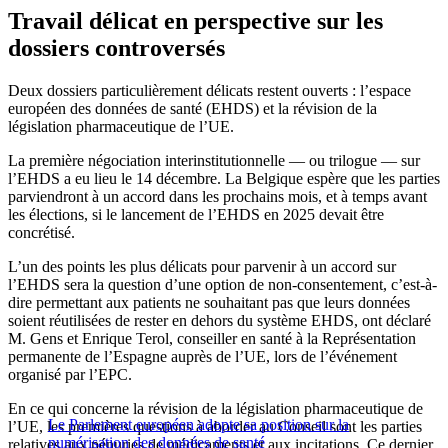
Travail délicat en perspective sur les
dossiers controversés
Deux dossiers particulièrement délicats restent ouverts : l’espace
européen des données de santé (EHDS) et la révision de la
législation pharmaceutique de l’UE.
La première négociation interinstitutionnelle — ou trilogue — sur
l’EHDS a eu lieu le 14 décembre. La Belgique espère que les parties
parviendront à un accord dans les prochains mois, et à temps avant
les élections, si le lancement de l’EHDS en 2025 devait être
concrétisé.
L’un des points les plus délicats pour parvenir à un accord sur
l’EHDS sera la question d’une option de non-consentement, c’est-à-
dire permettant aux patients ne souhaitant pas que leurs données
soient réutilisées de rester en dehors du système EHDS, ont déclaré
M. Gens et Enrique Terol, conseiller en santé à la Représentation
permanente de l’Espagne auprès de l’UE, lors de l’événement
organisé par l’EPC.
En ce qui concerne la révision de la législation pharmaceutique de
Le Parlement européen adopte sa position sur la
l’UE, les premières questions à aborder au Conseil sont les parties
numérisation des données de santé
relatives aux pénuries de médicaments et aux incitations. Ce dernier