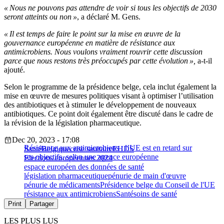
« Nous ne pouvons pas attendre de voir si tous les objectifs de 2030
seront atteints ou non »
, a déclaré M. Gens.
« Il est temps de faire le point sur la mise en œuvre de la
gouvernance européenne en matière de résistance aux
antimicrobiens. Nous voulons vraiment rouvrir cette discussion
parce que nous restons très préoccupés par cette évolution »,
a-t-il
ajouté.
Selon le programme de la présidence belge, cela inclut également la
mise en œuvre de mesures politiques visant à optimiser l’utilisation
des antibiotiques et à stimuler le développement de nouveaux
antibiotiques. Ce point doit également être discuté dans le cadre de
la révision de la législation pharmaceutique.
Dec 20, 2023 - 17:08
Résistance aux antimicrobiens : l’UE est en retard sur
Santé
Belgique
crise sanitaire
EHDS
ses objectifs, selon une agence européenne
Elections européennes 2024
espace européen des données de santé
législation pharmaceutique
pénurie de main d'œuvre
pénurie de médicaments
Présidence belge du Conseil de l'UE
résistance aux antimicrobiens
Santé
soins de santé
Print
Partager
LES PLUS LUS