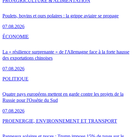
PRO
AGRICULTURE & ALIMENTATION
Poulets, bovins et ours polaires : la grippe aviaire se propage
07.08.2026
ÉCONOMIE
La « résilience surprenante » de l'Allemagne face à la forte hausse
des exportations chinoises
07.08.2026
POLITIQUE
Quatre pays européens mettent en garde contre les projets de la
Russie pour l'Ossétie du Sud
07.08.2026
PRO
ENERGIE, ENVIRONNEMENT ET TRANSPORT
Panneaux solaires et puces : Trump impose 15% de taxes sur le