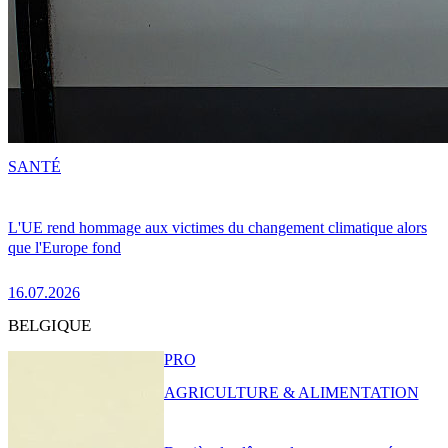
SANTÉ
L'UE rend hommage aux victimes du changement climatique alors
que l'Europe fond
16.07.2026
BELGIQUE
PRO
AGRICULTURE & ALIMENTATION