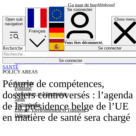
Ga naar de hoofdinhoud
Se connecter
Open sub
Close menu
English
navigation
Français
Deutsch
Vous êtes déconnecté.
Recherche
Se connecter
Español
Lumières éteintes
Se connecter
Rapporteur
Politique
Économie
Newsletters
Evénements
Em
SANTÉ
POLICY AREAS
Pénurie de compétences,
Economie
Politique
dossiers controversés : l’agenda
Agriculture et Alimentation
Santé
de la présidence belge de l’UE
Technologies
Energie, Environnement et Transport
en matière de santé sera chargé
Défense