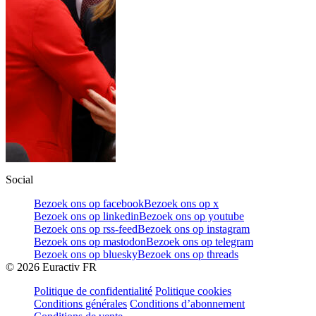
Social
Bezoek ons op facebook
Bezoek ons op x
Bezoek ons op linkedin
Bezoek ons op youtube
Bezoek ons op rss-feed
Bezoek ons op instagram
Bezoek ons op mastodon
Bezoek ons op telegram
Bezoek ons op bluesky
Bezoek ons op threads
©
2026
Euractiv FR
Politique de confidentialité
Politique cookies
Conditions générales
Conditions d’abonnement