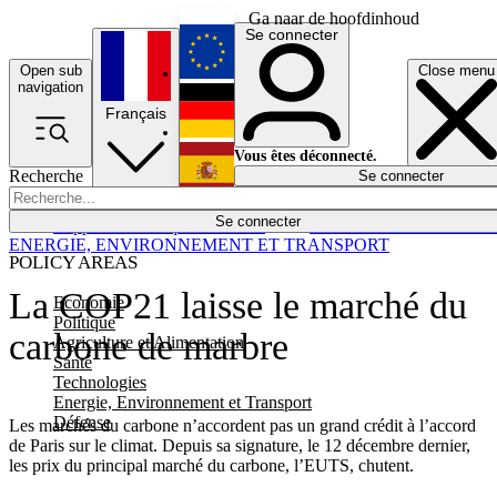
Ga naar de hoofdinhoud
Se connecter
Open sub
Close menu
English
navigation
Français
Deutsch
Vous êtes déconnecté.
Recherche
Se connecter
Español
Lumières éteintes
Se connecter
Rapporteur
Politique
Économie
Newsletters
Evénements
Em
ENERGIE, ENVIRONNEMENT ET TRANSPORT
POLICY AREAS
La COP21 laisse le marché du
Economie
Politique
carbone de marbre
Agriculture et Alimentation
Santé
Technologies
Energie, Environnement et Transport
Défense
Les marchés du carbone n’accordent pas un grand crédit à l’accord
de Paris sur le climat. Depuis sa signature, le 12 décembre dernier,
les prix du principal marché du carbone, l’EUTS, chutent.