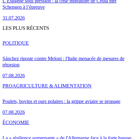
L’Espagne sous pression : la crise migratoire de Ceuta met
Schengen à l’épreuve
31.07.2026
LES PLUS RÉCENTS
POLITIQUE
Sánchez riposte contre Meloni : l'Italie menacée de mesures de
rétorsion
07.08.2026
PRO
AGRICULTURE & ALIMENTATION
Poulets, bovins et ours polaires : la grippe aviaire se propage
07.08.2026
ÉCONOMIE
La « résilience surprenante » de l'Allemagne face à la forte hausse