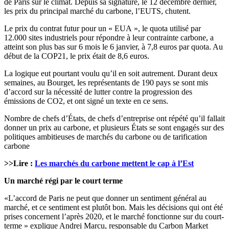
de Paris sur le climat. Depuis sa signature, le 12 décembre dernier,
les prix du principal marché du carbone, l’EUTS, chutent.
Le prix du contrat futur pour un « EUA », le quota utilisé par
12.000 sites industriels pour répondre à leur contrainte carbone, a
atteint son plus bas sur 6 mois le 6 janvier, à 7,8 euros par quota. Au
début de la COP21, le prix était de 8,6 euros.
La logique eut pourtant voulu qu’il en soit autrement. Durant deux
semaines, au Bourget, les représentants de 190 pays se sont mis
d’accord sur la nécessité de lutter contre la progression des
émissions de CO2, et ont signé un texte en ce sens.
Nombre de chefs d’États, de chefs d’entreprise ont répété qu’il fallait
donner un prix au carbone, et plusieurs États se sont engagés sur des
politiques ambitieuses de marchés du carbone ou de tarification
carbone
>>Lire :
Les marchés du carbone mettent le cap à l’Est
Un marché régi par le court terme
«L’accord de Paris ne peut que donner un sentiment général au
marché, et ce sentiment est plutôt bon. Mais les décisions qui ont été
prises concernent l’après 2020, et le marché fonctionne sur du court-
terme » explique Andrei Marcu, responsable du Carbon Market