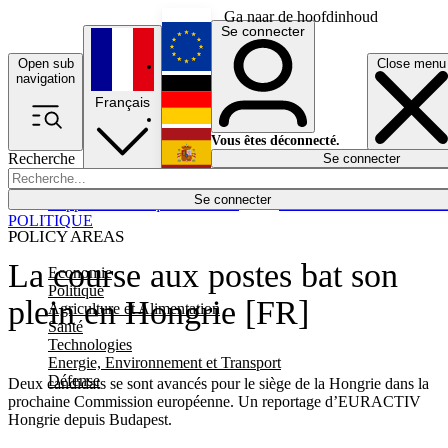
Ga naar de hoofdinhoud
Se connecter
Open sub
Close menu
English
navigation
Français
Deutsch
Vous êtes déconnecté.
Recherche
Se connecter
Español
Lumières éteintes
Se connecter
Rapporteur
Politique
Économie
Newsletters
Evénements
Em
POLITIQUE
POLICY AREAS
La course aux postes bat son
Economie
Politique
plein en Hongrie [FR]
Agriculture et Alimentation
Santé
Technologies
Energie, Environnement et Transport
Défense
Deux candidats se sont avancés pour le siège de la Hongrie dans la
prochaine Commission européenne. Un reportage d’EURACTIV
Hongrie depuis Budapest.