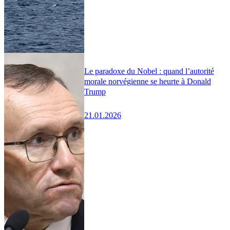
Le paradoxe du Nobel : quand l’autorité
morale norvégienne se heurte à Donald
Trump
21.01.2026