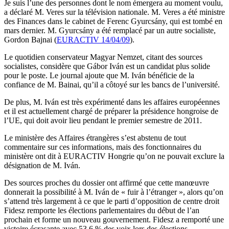
Je suis l’une des personnes dont le nom émergera au moment voulu,
a déclaré M. Veres sur la télévision nationale. M. Veres a été ministre
des Finances dans le cabinet de Ferenc Gyurcsány, qui est tombé en
mars dernier. M. Gyurcsány a été remplacé par un autre socialiste,
Gordon Bajnai (
EURACTIV 14/04/09
).
Le quotidien conservateur Magyar Nemzet, citant des sources
socialistes, considère que Gábor Iván est un candidat plus solide
pour le poste. Le journal ajoute que M. Iván bénéficie de la
confiance de M. Bainai, qu’il a côtoyé sur les bancs de l’université.
De plus, M. Iván est très expérimenté dans les affaires européennes
et il est actuellement chargé de préparer la présidence hongroise de
l’UE, qui doit avoir lieu pendant le premier semestre de 2011.
Le ministère des Affaires étrangères s’est abstenu de tout
commentaire sur ces informations, mais des fonctionnaires du
ministère ont dit à EURACTIV Hongrie qu’on ne pouvait exclure la
désignation de M. Iván.
Des sources proches du dossier ont affirmé que cette manœuvre
donnerait la possibilité à M. Iván de « fuir à l’étranger », alors qu’on
s’attend très largement à ce que le parti d’opposition de centre droit
Fidesz remporte les élections parlementaires du début de l’an
prochain et forme un nouveau gouvernement. Fidesz a remporté une
victoire écrasante avec 53,6 % des voix lors des élections