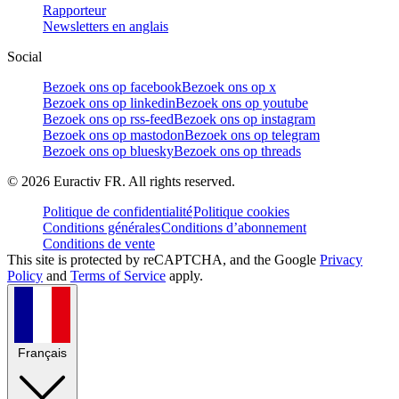
Rapporteur
Newsletters en anglais
Social
Bezoek ons op facebook
Bezoek ons op x
Bezoek ons op linkedin
Bezoek ons op youtube
Bezoek ons op rss-feed
Bezoek ons op instagram
Bezoek ons op mastodon
Bezoek ons op telegram
Bezoek ons op bluesky
Bezoek ons op threads
©
2026
Euractiv FR. All rights reserved.
Politique de confidentialité
Politique cookies
Conditions générales
Conditions d’abonnement
Conditions de vente
This site is protected by reCAPTCHA, and the Google
Privacy
Policy
and
Terms of Service
apply.
Français