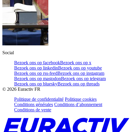
Social
Bezoek ons op facebook
Bezoek ons op x
Bezoek ons op linkedin
Bezoek ons op youtube
Bezoek ons op rss-feed
Bezoek ons op instagram
Bezoek ons op mastodon
Bezoek ons op telegram
Bezoek ons op bluesky
Bezoek ons op threads
©
2026
Euractiv FR
Politique de confidentialité
Politique cookies
Conditions générales
Conditions d’abonnement
Conditions de vente