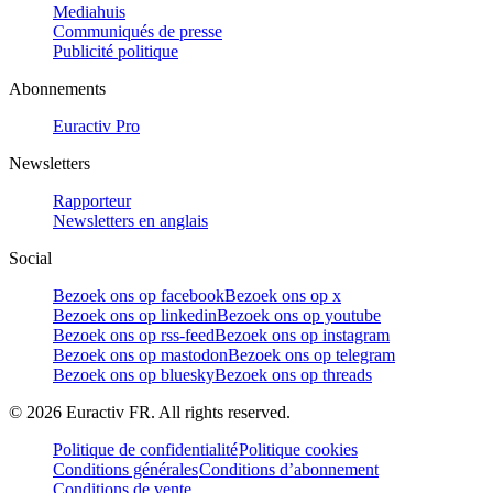
Mediahuis
Communiqués de presse
Publicité politique
Abonnements
Euractiv Pro
Newsletters
Rapporteur
Newsletters en anglais
Social
Bezoek ons op facebook
Bezoek ons op x
Bezoek ons op linkedin
Bezoek ons op youtube
Bezoek ons op rss-feed
Bezoek ons op instagram
Bezoek ons op mastodon
Bezoek ons op telegram
Bezoek ons op bluesky
Bezoek ons op threads
©
2026
Euractiv FR. All rights reserved.
Politique de confidentialité
Politique cookies
Conditions générales
Conditions d’abonnement
Conditions de vente