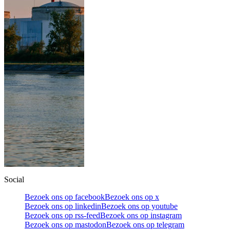
Social
Bezoek ons op facebook
Bezoek ons op x
Bezoek ons op linkedin
Bezoek ons op youtube
Bezoek ons op rss-feed
Bezoek ons op instagram
Bezoek ons op mastodon
Bezoek ons op telegram