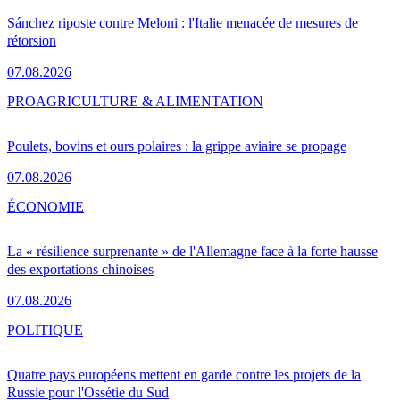
Sánchez riposte contre Meloni : l'Italie menacée de mesures de
rétorsion
07.08.2026
PRO
AGRICULTURE & ALIMENTATION
Poulets, bovins et ours polaires : la grippe aviaire se propage
07.08.2026
ÉCONOMIE
La « résilience surprenante » de l'Allemagne face à la forte hausse
des exportations chinoises
07.08.2026
POLITIQUE
Quatre pays européens mettent en garde contre les projets de la
Russie pour l'Ossétie du Sud