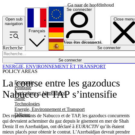
Ga naar de hoofdinhoud
Se connecter
Open sub
Close menu
English
navigation
Français
Deutsch
Vous êtes déconnecté.
Recherche
Se connecter
Español
Lumières éteintes
Se connecter
Rapporteur
Politique
Économie
Newsletters
Evénements
Em
ENERGIE, ENVIRONNEMENT ET TRANSPORT
POLICY AREAS
La course entre les gazoducs
Economie
Politique
Nabucco et TAP s’intensifie
Agriculture et Alimentation
Santé
Technologies
Energie, Environnement et Transport
Défense
Des représentants de Nabucco et de TAP, les gazoducs concurrents
qui devraient acheminer du gaz depuis le gisement en mer de Shah
Deniz II en Azerbaïdjan, ont déclaré à
EURACTIV
qu’ils étaient
mieux placés pour obtenir le contrat. L’Azerbaïdjan devrait prendre