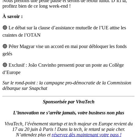
Nous prenons une petite pause et serons de retour lundi. D’ici là,
profitez bien de ce long week-end !
À savoir :
🟢
Le débat sur la clause d’assistance mutuelle de l’UE attise les
craintes de l’OTAN
🟢
Péter Magyar vise un accord en mai pour débloquer les fonds
gelés
🟢
Exclusif : João Cravinho pressenti pour un poste au Collège
d’Europe
Sur le rond-point : la campagne pro-démocratie de la Commission
débarque sur Snapchat
Sponsorisée par VivaTech
L’innovation ne s’arrête jamais, votre business non plus
VivaTech, l’événement startup et tech majeur en Europe revient du
17 au 20 juin à Paris ! Dans la tech, le retard se paie cher.
N’attendez plus et
réservez dès maintenant votre pass !