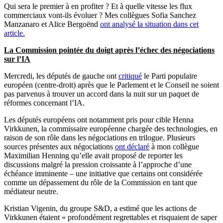
Qui sera le premier à en profiter ? Et à quelle vitesse les flux
commerciaux vont-ils évoluer ? Mes collègues Sofia Sanchez
Manzanaro et Alice Bergoënd
ont analysé la situation dans cet
article.
La Commission pointée du doigt après l’échec des négociations
sur l’IA
Mercredi, les députés de gauche ont
critiqué
le Parti populaire
européen (centre-droit) après que le Parlement et le Conseil ne soient
pas parvenus à trouver un accord dans la nuit sur un paquet de
réformes concernant l’IA.
Les députés européens ont notamment pris pour cible Henna
Virkkunen, la commissaire européenne chargée des technologies, en
raison de son rôle dans les négociations en trilogue. Plusieurs
sources présentes aux négociations
ont déclaré
à mon collègue
Maximilian Henning qu’elle avait proposé de reporter les
discussions malgré la pression croissante à l’approche d’une
échéance imminente – une initiative que certains ont considérée
comme un dépassement du rôle de la Commission en tant que
médiateur neutre.
Kristian Vigenin, du groupe S&D, a estimé que les actions de
Virkkunen étaient « profondément regrettables et risquaient de saper