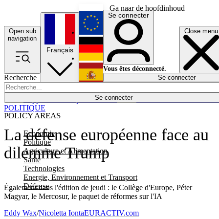
Ga naar de hoofdinhoud
Se connecter
Open sub
Close menu
English
navigation
Français
Deutsch
Vous êtes déconnecté.
Recherche
Se connecter
Español
Lumières éteintes
Se connecter
Rapporteur
Politique
Économie
Newsletters
Evénements
Em
POLITIQUE
POLICY AREAS
La défense européenne face au
Economie
Politique
dilemme Trump
Agriculture et Alimentation
Santé
Technologies
Energie, Environnement et Transport
Défense
Également dans l'édition de jeudi : le Collège d'Europe, Péter
Magyar, le Mercosur, le paquet de réformes sur l'IA
Eddy Wax
/
Nicoletta Ionta
EURACTIV.com