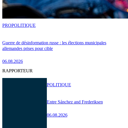
PRO
POLITIQUE
Guerre de désinformation russe : les élections municipales
allemandes prises pour cible
06.08.2026
RAPPORTEUR
POLITIQUE
Entre Sánchez and Frederiksen
06.08.2026