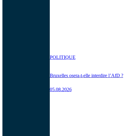
POLITIQUE
Bruxelles osera-t-elle interdire l’AfD ?
05.08.2026