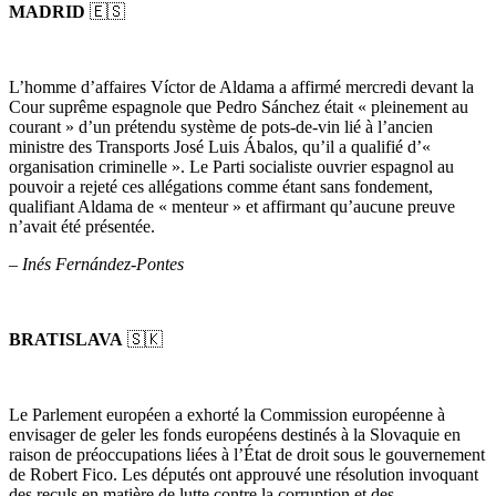
MADRID
🇪🇸
L’homme d’affaires Víctor de Aldama a affirmé mercredi devant la
Cour suprême espagnole que Pedro Sánchez était « pleinement au
courant » d’un prétendu système de pots-de-vin lié à l’ancien
ministre des Transports José Luis Ábalos, qu’il a qualifié d’«
organisation criminelle ». Le Parti socialiste ouvrier espagnol au
pouvoir a rejeté ces allégations comme étant sans fondement,
qualifiant Aldama de « menteur » et affirmant qu’aucune preuve
n’avait été présentée.
–
Inés Fernández-Pontes
BRATISLAVA
🇸🇰
Le Parlement européen a exhorté la Commission européenne à
envisager de geler les fonds européens destinés à la Slovaquie en
raison de préoccupations liées à l’État de droit sous le gouvernement
de Robert Fico. Les députés ont approuvé une résolution invoquant
des reculs en matière de lutte contre la corruption et des