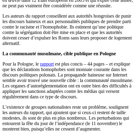
en œuvre dans 12 États européens en 2005 et qui expire cette année,
ne peut pas vraiment être considérée comme une réussite.
Les auteurs du rapport conseillent aux autorités hongroises de punir
les discours haineux et aux personnalités publiques de prendre parti
contre le racisme et l’homophobie. Ils estiment qu’une politique
contre la ségrégation doit être mise en place et que les autorités
doivent cesser d’expulser les Roms sans leurs proposer de logement
alternatif.
La communauté musulmane, cible publique en Pologne
Pour la Pologne, le
rapport
est plus concis – 44 pages – et explique
que les déclarations homophobes sont monnaie courante dans les
discours politiques polonais. La propagande haineuse sur Internet
semble avoir trouvé une nouvelle cible : la communauté musulmane.
Les organes d’autoréglementation ont en outre bien des difficultés à
appliquer les sanctions adaptées contre les médias qui versent
régulièrement dans ce type de discours.
L’existence de groupes nationalistes reste un problème, soulignent
les auteurs du rapport, qui ajoutent que si ceux-ci restent de taille
modestes, ils sont de plus en plus nombreux. Les perturbations qui
entourent la fête du jour de l’indépendance (le 11 novembre) le
montrent bien, puisqu’elles ne cessent d’augmenter.