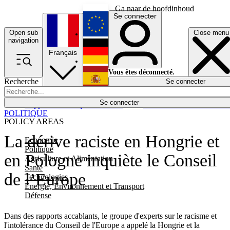
Ga naar de hoofdinhoud
Se connecter
Open sub
Close menu
English
navigation
Français
Deutsch
Vous êtes déconnecté.
Recherche
Se connecter
Español
Lumières éteintes
Se connecter
Rapporteur
Politique
Économie
Newsletters
Evénements
Em
POLITIQUE
POLICY AREAS
La dérive raciste en Hongrie et
Economie
Politique
en Pologne inquiète le Conseil
Agriculture et Alimentation
Santé
de l’Europe
Technologies
Energie, Environnement et Transport
Défense
Dans des rapports accablants, le groupe d'experts sur le racisme et
l'intolérance du Conseil de l'Europe a appelé la Hongrie et la