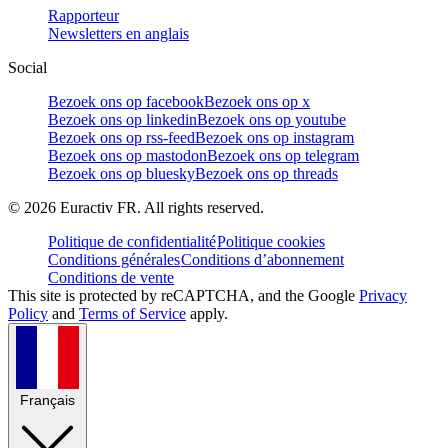
Rapporteur
Newsletters en anglais
Social
Bezoek ons op facebook
Bezoek ons op x
Bezoek ons op linkedin
Bezoek ons op youtube
Bezoek ons op rss-feed
Bezoek ons op instagram
Bezoek ons op mastodon
Bezoek ons op telegram
Bezoek ons op bluesky
Bezoek ons op threads
©
2026
Euractiv FR. All rights reserved.
Politique de confidentialité
Politique cookies
Conditions générales
Conditions d’abonnement
Conditions de vente
This site is protected by reCAPTCHA, and the Google
Privacy
Policy
and
Terms of Service
apply.
Français