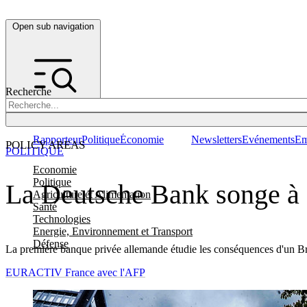
Open sub navigation
Recherche
Rapporteur
Politique
Économie
Newsletters
Evénements
Em
POLICY AREAS
POLITIQUE
Economie
Politique
La Deutsche Bank songe à 
Agriculture et Alimentation
Santé
Technologies
Energie, Environnement et Transport
Défense
La première banque privée allemande étudie les conséquences d'un Brexi
EURACTIV France avec l'AFP