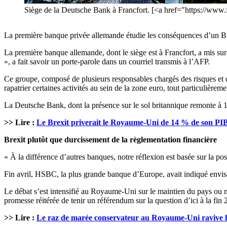
Siège de la Deutsche Bank à Francfort. [<a href="https://www
La première banque privée allemande étudie les conséquences d’un Brex
La première banque allemande, dont le siège est à Francfort, a mis su
», a fait savoir un porte-parole dans un courriel transmis à l’AFP.
Ce groupe, composé de plusieurs responsables chargés des risques et d
rapatrier certaines activités au sein de la zone euro, tout particulière
La Deutsche Bank, dont la présence sur le sol britannique remonte à 18
>> Lire :
Le Brexit priverait le Royaume-Uni de 14 % de son PI
Brexit plutôt que durcissement de la règlementation financière
« À la différence d’autres banques, notre réflexion est basée sur la po
Fin avril, HSBC, la plus grande banque d’Europe, avait indiqué envis
Le débat s’est intensifié au Royaume-Uni sur le maintien du pays ou n
promesse réitérée de tenir un référendum sur la question d’ici à la fin 
>> Lire :
Le raz de marée conservateur au Royaume-Uni ravive l