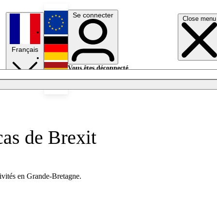
Se connecter
Close menu
English
Français
Deutsch
Vous êtes déconnecté.
Se connecter
Español
Lumières éteintes
as de Brexit
tivités en Grande-Bretagne.