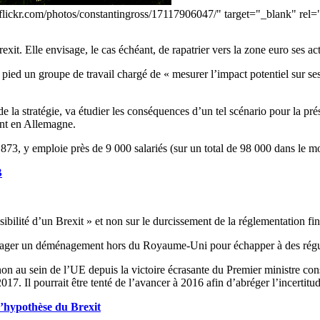
.flickr.com/photos/constantingross/17117906047/" target="_blank" re
it. Elle envisage, le cas échéant, de rapatrier vers la zone euro ses ac
r pied un groupe de travail chargé de « mesurer l’impact potentiel sur 
e la stratégie, va étudier les conséquences d’un tel scénario pour la p
ment en Allemagne.
73, y emploie près de 9 000 salariés (sur un total de 98 000 dans le mond
B
ssibilité d’un Brexit » et non sur le durcissement de la réglementation f
ager un déménagement hors du Royaume-Uni pour échapper à des régulati
on au sein de l’UE depuis la victoire écrasante du Premier ministre con
2017. Il pourrait être tenté de l’avancer à 2016 afin d’abréger l’incertitu
’hypothèse du Brexit