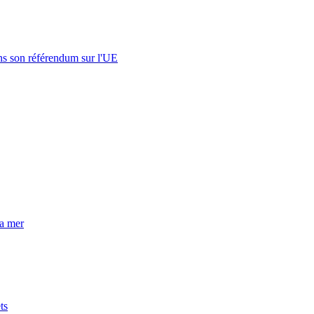
s son référendum sur l'UE
la mer
ts