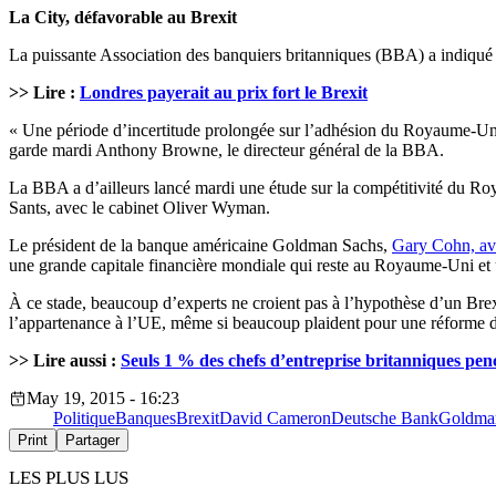
La City, défavorable au Brexit
La puissante Association des banquiers britanniques (BBA) a indiqué m
>> Lire :
Londres payerait au prix fort le Brexit
« Une période d’incertitude prolongée sur l’adhésion du Royaume-Uni à
garde mardi Anthony Browne, le directeur général de la BBA.
La BBA a d’ailleurs lancé mardi une étude sur la compétitivité du Roya
Sants, avec le cabinet Oliver Wyman.
Le président de la banque américaine Goldman Sachs,
Gary Cohn, ava
une grande capitale financière mondiale qui reste au Royaume-Uni et u
À ce stade, beaucoup d’experts ne croient pas à l’hypothèse d’un Bre
l’appartenance à l’UE, même si beaucoup plaident pour une réforme de 
>> Lire aussi :
Seuls 1 % des chefs d’entreprise britanniques pen
May 19, 2015 - 16:23
Politique
Banques
Brexit
David Cameron
Deutsche Bank
Goldma
Print
Partager
LES PLUS LUS