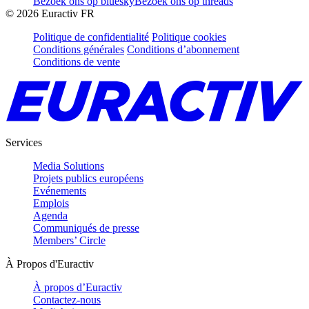
Bezoek ons op bluesky
Bezoek ons op threads
©
2026
Euractiv FR
Politique de confidentialité
Politique cookies
Conditions générales
Conditions d’abonnement
Conditions de vente
Services
Media Solutions
Projets publics européens
Evénements
Emplois
Agenda
Communiqués de presse
Members’ Circle
À Propos d'Euractiv
À propos d’Euractiv
Contactez-nous