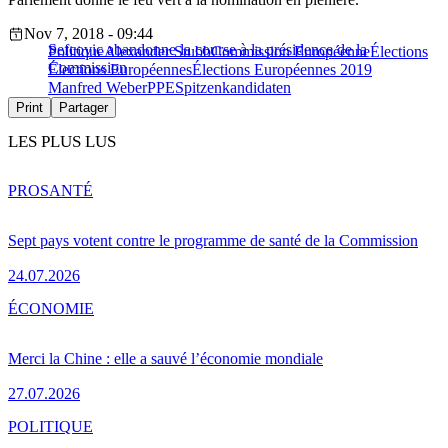
Nov 7, 2018 - 09:44
Sefcovic abandonne la course à la présidence de la
Politique
Alexander Stubb
Commission Européenne
Élections
Commission
Élections Européennes
Élections Européennes 2019
Manfred Weber
PPE
Spitzenkandidaten
Print
Partager
LES PLUS LUS
PRO
SANTÉ
Sept pays votent contre le programme de santé de la Commission
24.07.2026
ÉCONOMIE
Merci la Chine : elle a sauvé l’économie mondiale
27.07.2026
POLITIQUE