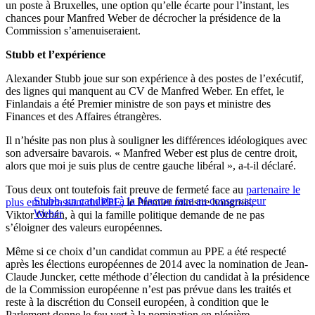
un poste à Bruxelles, une option qu’elle écarte pour l’instant, les
chances pour Manfred Weber de décrocher la présidence de la
Commission s’amenuiseraient.
Stubb et l’expérience
Alexander Stubb joue sur son expérience à des postes de l’exécutif,
des lignes qui manquent au CV de Manfred Weber. En effet, le
Finlandais a été Premier ministre de son pays et ministre des
Finances et des Affaires étrangères.
Il n’hésite pas non plus à souligner les différences idéologiques avec
son adversaire bavarois. « Manfred Weber est plus de centre droit,
alors que moi je suis plus de centre gauche libéral », a-t-il déclaré.
Tous deux ont toutefois fait preuve de fermeté face au
partenaire le
Stubb, un candidat à la Macron face au conservateur
plus embarrassant du PPE
, le Premier ministre hongrois,
Weber
Viktor Orbán, à qui la famille politique demande de ne pas
s’éloigner des valeurs européennes.
Même si ce choix d’un candidat commun au PPE a été respecté
après les élections européennes de 2014 avec la nomination de Jean-
Claude Juncker, cette méthode d’élection du candidat à la présidence
de la Commission européenne n’est pas prévue dans les traités et
reste à la discrétion du Conseil européen, à condition que le
Parlement donne le feu vert à la nomination en plénière.