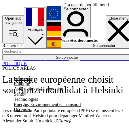
Ga naar de hoofdinhoud
Se connecter
Open sub
Close menu
English
navigation
Français
Deutsch
Vous êtes déconnecté.
Recherche
Se connecter
Español
Lumières éteintes
Se connecter
Rapporteur
Politique
Économie
Newsletters
Evénements
Em
POLITIQUE
POLICY AREAS
La droite européenne choisit
Economie
Politique
son Spitzenkandidat à Helsinki
Agriculture et Alimentation
Santé
Technologies
Energie, Environnement et Transport
Défense
Les membres du Parti populaire européen (PPE) se réunissent les 7
et 8 novembre à Helsinki pour départager Manfred Weber et
Alexander Stubb. Un article d’
Euroefe
.