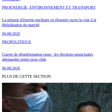
PRO
ENERGIE, ENVIRONNEMENT ET TRANSPORT
La pénurie d'énergie nucléaire en Hongrie ouvre la voie à la
libéralisation du marché
06.08.2026
PRO
POLITIQUE
Guerre de désinformation russe : les élections municipales
allemandes prises pour cible
06.08.2026
PLUS DE CETTE SECTION