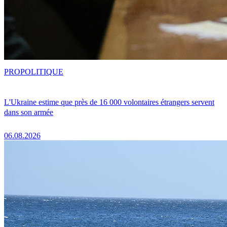
PRO
POLITIQUE
L'Ukraine estime que près de 16 000 volontaires étrangers servent
dans son armée
06.08.2026