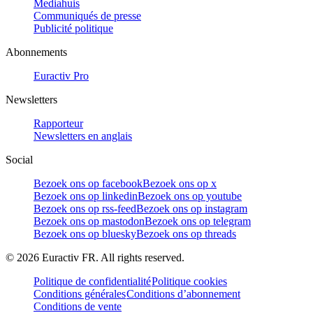
Mediahuis
Communiqués de presse
Publicité politique
Abonnements
Euractiv Pro
Newsletters
Rapporteur
Newsletters en anglais
Social
Bezoek ons op facebook
Bezoek ons op x
Bezoek ons op linkedin
Bezoek ons op youtube
Bezoek ons op rss-feed
Bezoek ons op instagram
Bezoek ons op mastodon
Bezoek ons op telegram
Bezoek ons op bluesky
Bezoek ons op threads
©
2026
Euractiv FR. All rights reserved.
Politique de confidentialité
Politique cookies
Conditions générales
Conditions d’abonnement
Conditions de vente