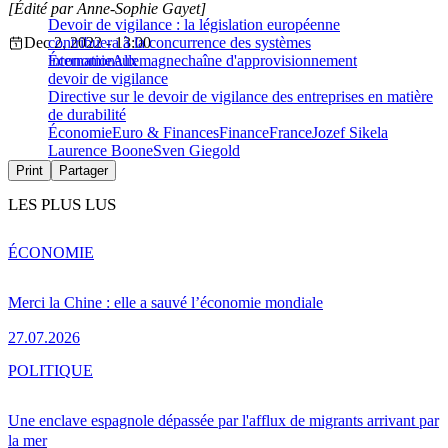
[Édité par Anne-Sophie Gayet]
Devoir de vigilance : la législation européenne
Dec 2, 2022 - 13:00
contribuera à la concurrence des systèmes
internationaux
Économie
Allemagne
chaîne d'approvisionnement
devoir de vigilance
Directive sur le devoir de vigilance des entreprises en matière
de durabilité
Économie
Euro & Finances
Finance
France
Jozef Sikela
Laurence Boone
Sven Giegold
Print
Partager
LES PLUS LUS
ÉCONOMIE
Merci la Chine : elle a sauvé l’économie mondiale
27.07.2026
POLITIQUE
Une enclave espagnole dépassée par l'afflux de migrants arrivant par
la mer