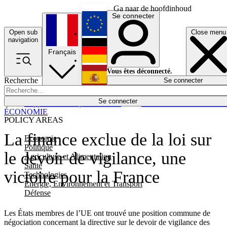
Ga naar de hoofdinhoud
Se connecter
Open sub
Close menu
English
navigation
Français
Deutsch
Vous êtes déconnecté.
Recherche
Se connecter
Español
Lumières éteintes
Se connecter
Rapporteur
Politique
Économie
Newsletters
Evénements
Em
ÉCONOMIE
POLICY AREAS
La finance exclue de la loi sur
Economie
Politique
le devoir de vigilance, une
Agriculture et Alimentation
Santé
victoire pour la France
Technologies
Energie, Environnement et Transport
Défense
Les États membres de l’UE ont trouvé une position commune de
négociation concernant la directive sur le devoir de vigilance des