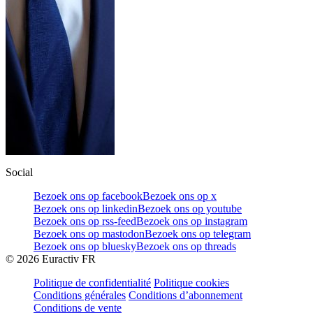
Social
Bezoek ons op facebook
Bezoek ons op x
Bezoek ons op linkedin
Bezoek ons op youtube
Bezoek ons op rss-feed
Bezoek ons op instagram
Bezoek ons op mastodon
Bezoek ons op telegram
Bezoek ons op bluesky
Bezoek ons op threads
©
2026
Euractiv FR
Politique de confidentialité
Politique cookies
Conditions générales
Conditions d’abonnement
Conditions de vente