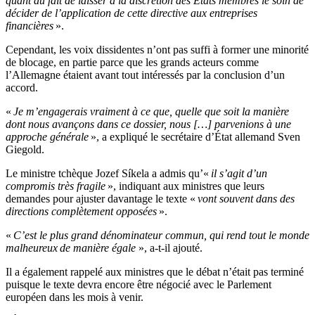
quant au fait de laisser à la discrétion des États membres le soin de
décider de l’application de cette directive aux entreprises
financières
».
Cependant, les voix dissidentes n’ont pas suffi à former une minorité
de blocage, en partie parce que les grands acteurs comme
l’Allemagne étaient avant tout intéressés par la conclusion d’un
accord.
«
Je m’engagerais vraiment à ce que, quelle que soit la manière
dont nous avançons dans ce dossier, nous […] parvenions à une
approche générale
», a expliqué le secrétaire d’État allemand Sven
Giegold.
Le ministre tchèque Jozef Síkela a admis qu’«
il s’agit d’un
compromis très fragile
», indiquant aux ministres que leurs
demandes pour ajuster davantage le texte «
vont souvent dans des
directions complètement opposées
».
«
C’est le plus grand dénominateur commun, qui rend tout le monde
malheureux
de manière égale
», a-t-il ajouté.
Il a également rappelé aux ministres que le débat n’était pas terminé
puisque le texte devra encore être négocié avec le Parlement
européen dans les mois à venir.