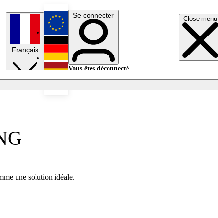
Se connecter
Close menu
English
Français
Deutsch
Vous êtes déconnecté.
Se connecter
Español
Lumières éteintes
ONG
mme une solution idéale.