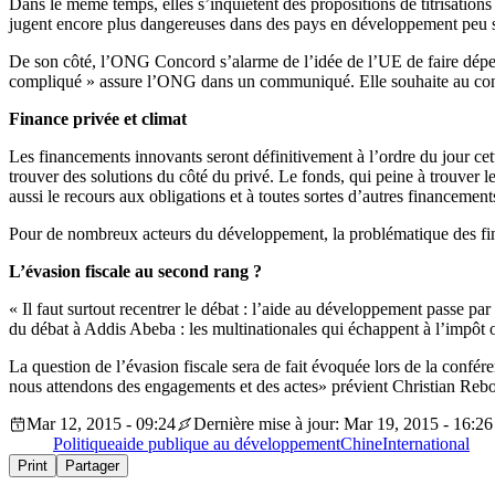
Dans le même temps, elles s’inquiètent des propositions de titrisations
jugent encore plus dangereuses dans des pays en développement peu st
De son côté, l’ONG Concord s’alarme de l’idée de l’UE de faire dépe
compliqué » assure l’ONG dans un communiqué. Elle souhaite au contra
Finance privée et climat
Les financements innovants seront définitivement à l’ordre du jour cet
trouver des solutions du côté du privé. Le fonds, qui peine à trouver
aussi le recours aux obligations et à toutes sortes d’autres financemen
Pour de nombreux acteurs du développement, la problématique des fina
L’évasion fiscale au second rang ?
« Il faut surtout recentrer le débat : l’aide au développement passe pa
du débat à Addis Abeba : les multinationales qui échappent à l’impôt 
La question de l’évasion fiscale sera de fait évoquée lors de la confére
nous attendons des engagements et des actes» prévient Christian Rebo
Mar 12, 2015 - 09:24
Dernière mise à jour: Mar 19, 2015 - 16:26
Politique
aide publique au développement
Chine
International
Print
Partager