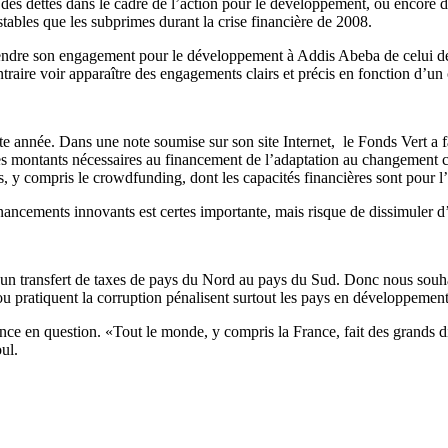
 des dettes dans le cadre de l’action pour le développement, ou encore de
ables que les subprimes durant la crise financière de 2008.
ndre son engagement pour le développement à Addis Abeba de celui des
ire voir apparaître des engagements clairs et précis en fonction d’un 
te année. Dans une note soumise sur son site Internet, le Fonds Vert a f
 les montants nécessaires au financement de l’adaptation au changement
ts, y compris le crowdfunding, dont les capacités financières sont pour l
ncements innovants est certes importante, mais risque de dissimuler d’
r un transfert de taxes de pays du Nord au pays du Sud. Donc nous souhai
ou pratiquent la corruption pénalisent surtout les pays en développemen
nce en question. «Tout le monde, y compris la France, fait des grands dis
ul.