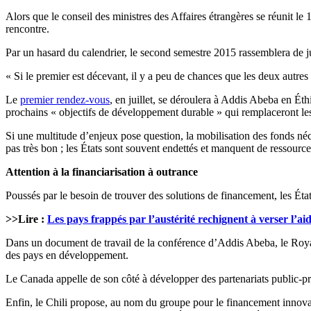
Alors que le conseil des ministres des Affaires étrangères se réunit 
rencontre.
Par un hasard du calendrier, le second semestre 2015 rassemblera de j
« Si le premier est décevant, il y a peu de chances que les deux autr
Le
premier rendez-vous
, en juillet, se déroulera à Addis Abeba en Éth
prochains « objectifs de développement durable » qui remplaceront les
Si une multitude d’enjeux pose question, la mobilisation des fonds néce
pas très bon ; les États sont souvent endettés et manquent de ressources
Attention à la financiarisation à outrance
Poussés par le besoin de trouver des solutions de financement, les Éta
>>Lire :
Les pays frappés par l’austérité rechignent à verser l’a
Dans un document de travail de la conférence d’Addis Abeba, le Royaume-U
des pays en développement.
Le Canada appelle de son côté à développer des partenariats public-pri
Enfin, le Chili propose, au nom du groupe pour le financement innov