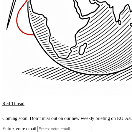
Red Thread
Coming soon: Don’t miss out on our new weekly briefing on EU-Asia 
Entrez votre email