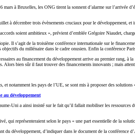
le 16 mars à Bruxelles, les ONG tirent la sonnent d’alarme sur l’arrivée
uillet à décembre trois évènements cruciaux pour le développement, et i
es accords soient ambitieux », prévient d’emblée Grégoire Niaudet, char
iopie. Il s’agit de la troisième conférence internationale sur le financ
 objectifs du millénaire dans le cadre onusien. Enfin la conférence Par
ssaires au financement du développement arrive au premier rang, à la foi
. Alors bien sûr il faut trouver des financements innovants ; mais attent
ts, et notamment les pays de l’UE, se sont mis à proposer des solutions «
ide au développement
ni a ainsi insisté sur le fait qu’il fallait mobiliser les ressources du 
vé, qui représenteraient selon le pays « une part essentielle de la sol
ant du développement, d’indiquer dans le document de la conférence d