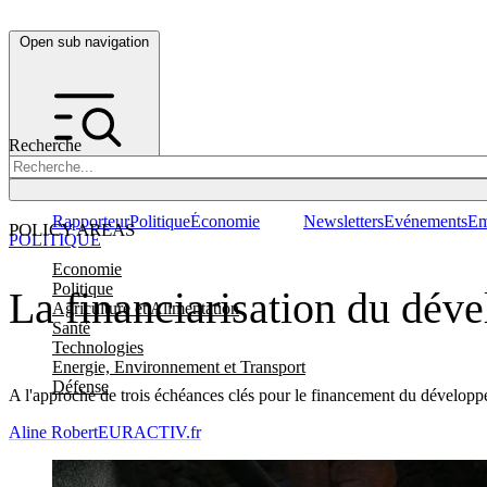
Open sub navigation
Recherche
Rapporteur
Politique
Économie
Newsletters
Evénements
Em
POLICY AREAS
POLITIQUE
Economie
Politique
La financiarisation du dé
Agriculture et Alimentation
Santé
Technologies
Energie, Environnement et Transport
Défense
A l'approche de trois échéances clés pour le financement du développ
Aline Robert
EURACTIV.fr