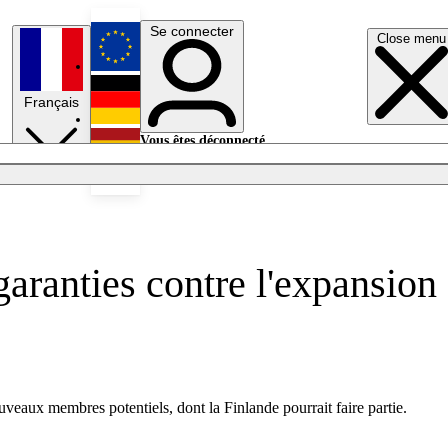
Se connecter
Close menu
English
Français
Deutsch
Vous êtes déconnecté.
Se connecter
Español
Lumières éteintes
garanties contre l'expansion
veaux membres potentiels, dont la Finlande pourrait faire partie.