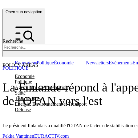
Open sub navigation
Recherche
Rapporteur
Politique
Économie
Newsletters
Evénements
Em
POLICY AREAS
POLITIQUE
Economie
Politique
La Finlande répond à l'appe
Agriculture et Alimentation
Santé
de l'OTAN vers l'est
Technologies
Energie, Environnement et Transport
Défense
Le président finlandais a qualifié l'OTAN de facteur de stabilisation 
Pekka Vanttinen
EURACTIV.com