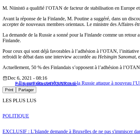
M. Niinistö a qualifié l’OTAN de facteur de stabilisation en Europe e
Avant la réponse de la Finlande, M. Poutine a suggéré, dans un disco
accepter de nouveaux membres orientaux. Le ministre des Affaires étr
La demande de la Russie a sonné pour la Finlande comme un retour aux an
Finlande.
Pour ceux qui sont déjà favorables à l’adhésion à l’OTAN, l’initiative
refroidi le débat dans une interview accordée au
Helsingin Sanomat
, 
Actuellement, 50 % des Finlandais s’opposent à l’adhésion à l’OTAN, 
Dec 6, 2021 - 08:16
« Il y aura des conséquences si la Russie attaque à nouveau l’
Politique
Finlande
OTAN
Russie
Print
Partager
LES PLUS LUS
POLITIQUE
EXCLUSIF : L'Islande demande à Bruxelles de ne pas s'immiscer dan