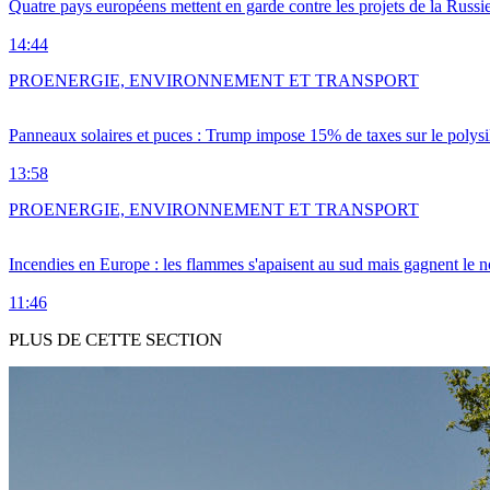
Quatre pays européens mettent en garde contre les projets de la Russi
14:44
PRO
ENERGIE, ENVIRONNEMENT ET TRANSPORT
Panneaux solaires et puces : Trump impose 15% de taxes sur le polysi
13:58
PRO
ENERGIE, ENVIRONNEMENT ET TRANSPORT
Incendies en Europe : les flammes s'apaisent au sud mais gagnent le n
11:46
PLUS DE CETTE SECTION