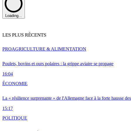
Loading...
LES PLUS RÉCENTS
PRO
AGRICULTURE & ALIMENTATION
Poulets, bovins et ours polaires : la grippe aviaire se propage
16:04
ÉCONOMIE
La « résilience surprenante » de l'Allemagne face à la forte hausse de
15:17
POLITIQUE