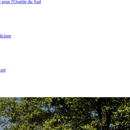
e pour l'Ossétie du Sud
licium
ord