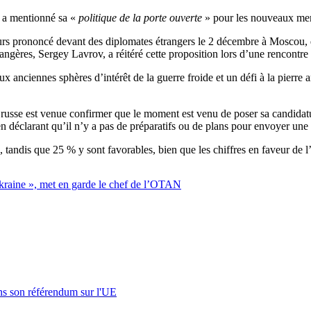
t a mentionné sa «
politique de la porte ouverte
» pour les nouveaux membr
urs prononcé devant des diplomates étrangers le 2 décembre à Moscou, 
angères, Sergey Lavrov, a réitéré cette proposition lors d’une rencon
ciennes sphères d’intérêt de la guerre froide et un défi à la pierre ang
 russe est venue confirmer que le moment est venu de poser sa candidatu
en déclarant qu’il n’y a pas de préparatifs ou de plans pour envoyer u
tandis que 25 % y sont favorables, bien que les chiffres en faveur de
Ukraine », met en garde le chef de l’OTAN
s son référendum sur l'UE