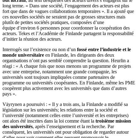
but lucratif
, au sein desquelles des acteurs divers s’engagent sur le
long terme. « Dans une société, l’engagement des acteurs est plus
fort que dans de vagues collaborations temporaires ». Il a ajouté que
ces nouvelles sociétés ne seraient pas de grosses structures mais
plutôt de petites sociétés pratiques, composées d’une
équipe d’environ 6 personnes pour coordonner la coopération des
acteurs. Tekes et l’Académie de Finlande partagent la responsabilité
d’initier la réunion des acteurs.
Interrogés sur l’existence ou non d’un
fossé entre l’industrie et le
monde universitaire
en Finlande, les dirigeants des deux
organisations n’ont pas semblé comprendre la question. Heurlin a
réagi : « A chaque fois que nous menons un programme de projets
avec une entreprise, notamment une grande compagnie, les
universités sont toujours impliquées comme partenaires de
programme ou universités coopérantes. En Finlande, même les PME
coopèrent plus activement avec les universités que dans d’autres
pays ».
Väyrynen a poursuivi : « Il y a trois ans, la Finlande a modifié sa
législation sur les universités; les relations entre la société et
l’université (notamment celles entre l’université et les entreprises)
ont alors été inscrites dans la loi comme étant la
troisième mission
des universités
, après l’enseignement et la recherche. Par
conséquent, les universités ont pour obligation de regarder autour
d’elles pour voir comment elles peuvent promouvoir le