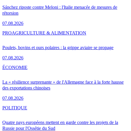
Sánchez riposte contre Meloni : l'Italie menacée de mesures de
rétorsion
07.08.2026
PRO
AGRICULTURE & ALIMENTATION
Poulets, bovins et ours polaires : la grippe aviaire se propage
07.08.2026
ÉCONOMIE
La « résilience surprenante » de l'Allemagne face à la forte hausse
des exportations chinoises
07.08.2026
POLITIQUE
Quatre pays européens mettent en garde contre les projets de la
Russie pour l'Ossétie du Sud