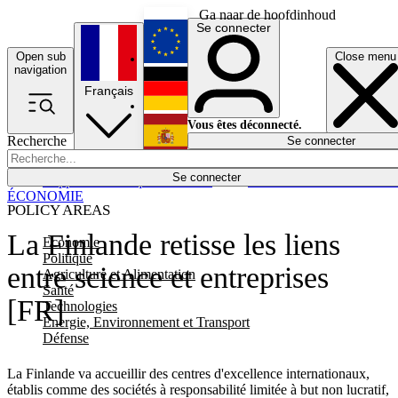
Ga naar de hoofdinhoud
Se connecter
Open sub
Close menu
English
navigation
Français
Deutsch
Vous êtes déconnecté.
Recherche
Se connecter
Español
Lumières éteintes
Se connecter
Rapporteur
Politique
Économie
Newsletters
Evénements
Em
ÉCONOMIE
POLICY AREAS
La Finlande retisse les liens
Economie
Politique
entre science et entreprises
Agriculture et Alimentation
Santé
[FR]
Technologies
Energie, Environnement et Transport
Défense
La Finlande va accueillir des centres d'excellence internationaux,
établis comme des sociétés à responsabilité limitée à but non lucratif,