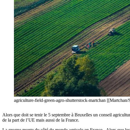
agriculture-field-green-agro-shutterstock-martchan [[Martchan/S
Alors que doit se tenir le 5 septembre à Bruxelles un conseil agricult
de la part de l’UE mais aussi de la France.
La grogne monte du côté du monde agricole en France. Alors que les pre