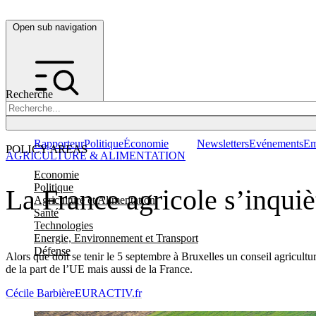
Open sub navigation
Recherche
Rapporteur
Politique
Économie
Newsletters
Evénements
Em
POLICY AREAS
AGRICULTURE & ALIMENTATION
Economie
Politique
La France agricole s’inqui
Agriculture et Alimentation
Santé
Technologies
Energie, Environnement et Transport
Défense
Alors que doit se tenir le 5 septembre à Bruxelles un conseil agricult
de la part de l’UE mais aussi de la France.
Cécile Barbière
EURACTIV.fr