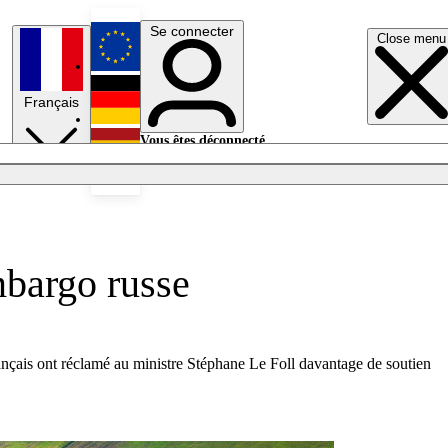
Se connecter
Close menu
English
Français
Deutsch
Vous êtes déconnecté.
Se connecter
Español
Lumières éteintes
mbargo russe
rançais ont réclamé au ministre Stéphane Le Foll davantage de soutien