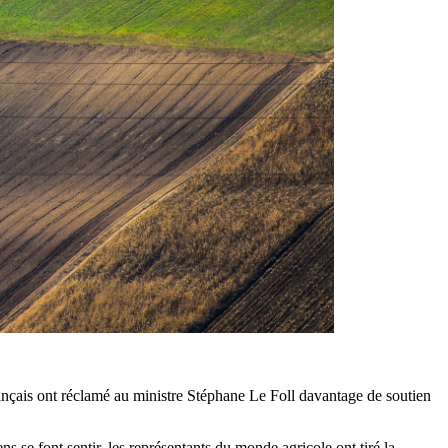
rançais ont réclamé au ministre Stéphane Le Foll davantage de soutien
 se font sentir, les représentants du monde agricole ont tiré la