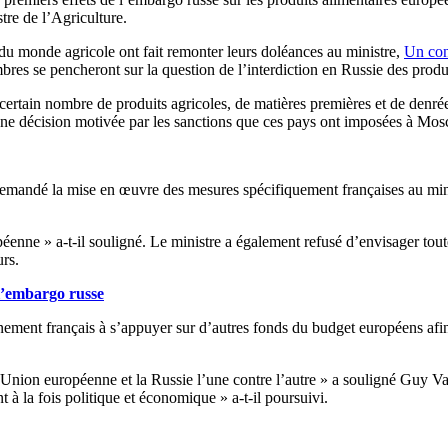
tre de l’Agriculture.
 du monde agricole ont fait remonter leurs doléances au ministre,
Un cons
res se pencheront sur la question de l’interdiction en Russie des produ
certain nombre de produits agricoles, de matières premières et de denr
 décision motivée par les sanctions que ces pays ont imposées à Mosco
 demandé la mise en œuvre des mesures spécifiquement françaises au min
péenne » a-t-il souligné. Le ministre a également refusé d’envisager tou
urs.
e l’embargo russe
nement français à s’appuyer sur d’autres fonds du budget européens afin
l’Union européenne et la Russie l’une contre l’autre » a souligné Guy V
la fois politique et économique » a-t-il poursuivi.