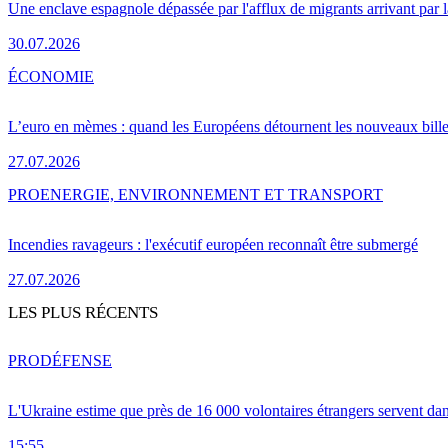
Une enclave espagnole dépassée par l'afflux de migrants arrivant par 
30.07.2026
ÉCONOMIE
L’euro en mèmes : quand les Européens détournent les nouveaux bille
27.07.2026
PRO
ENERGIE, ENVIRONNEMENT ET TRANSPORT
Incendies ravageurs : l'exécutif européen reconnaît être submergé
27.07.2026
LES PLUS RÉCENTS
PRO
DÉFENSE
L'Ukraine estime que près de 16 000 volontaires étrangers servent da
15:55