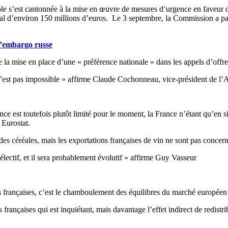
ole s’est cantonnée à la mise en œuvre de mesures d’urgence en faveur de
 total d’environ 150 millions d’euros. Le 3 septembre, la Commission a 
 l’embargo russe
e la mise en place d’une « préférence nationale » dans les appels d’offr
x n’est pas impossible » affirme Claude Cochonneau, vice-président de 
rance est toutefois plutôt limité pour le moment, la France n’étant qu’en 
 Eurostat.
et des céréales, mais les exportations françaises de vin ne sont pas conce
lectif, et il sera probablement évolutif » affirme Guy Vasseur
ns françaises, c’est le chamboulement des équilibres du marché européen
ns françaises qui est inquiétant, mais davantage l’effet indirect de redi