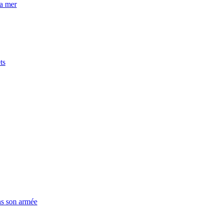
la mer
ts
ns son armée