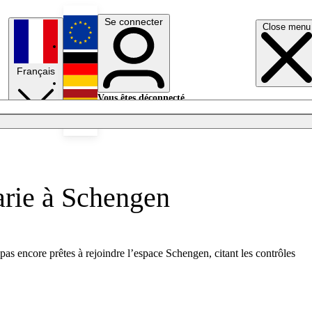
Se connecter
Close menu
English
Français
Deutsch
Vous êtes déconnecté.
Se connecter
Español
Lumières éteintes
arie à Schengen
as encore prêtes à rejoindre l’espace Schengen, citant les contrôles