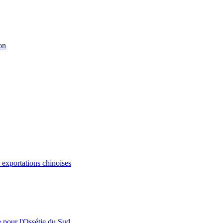
on
s exportations chinoises
e pour l'Ossétie du Sud