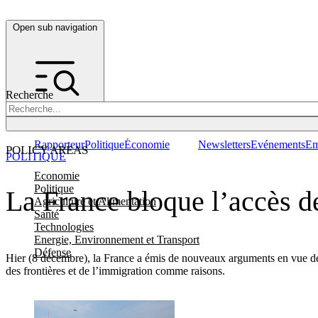
Open sub navigation
Recherche
Rapporteur
Politique
Économie
Newsletters
Evénements
Em
POLICY AREAS
POLITIQUE
Economie
Politique
La France bloque l’accès d
Agriculture et Alimentation
Santé
Technologies
Energie, Environnement et Transport
Défense
Hier (8 décembre), la France a émis de nouveaux arguments en vue de so
des frontières et de l’immigration comme raisons.