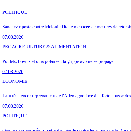
POLITIQUE
Sánchez riposte contre Meloni : l'Italie menacée de mesures de rétorsi
07.08.2026
PRO
AGRICULTURE & ALIMENTATION
Poulets, bovins et ours polaires : la grippe aviaire se propage
07.08.2026
ÉCONOMIE
La « résilience surprenante » de l'Allemagne face à la forte hausse de
07.08.2026
POLITIQUE
Quatre pays européens mettent en garde contre les projets de la Russi