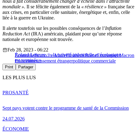
nous a fait considérablement changer d’échelle dans l’attractivité
mondiale »
. Il se félicite également de la
« résilience »
française face
aux crises, en particulier celle sanitaire, énergétique et, enfin, celle
liée à la guerre en Ukraine.
Il alerte toutefois sur les possibles conséquences de l’
Inflation
Reduction Act
(IRA) américain, plaidant pour qu’une réponse
nationale et européenne soit trouvée.
Feb 28, 2023 - 06:22
Roland Lescure : « la naïveté industrielle et écologique
Économie
Bruno Le Maire
Elisabeth Borne
Emmanuel Macron
est terminée »
France
investissement étranger
politique commerciale
Print
Partager
LES PLUS LUS
PRO
SANTÉ
Sept pays votent contre le programme de santé de la Commission
24.07.2026
ÉCONOMIE