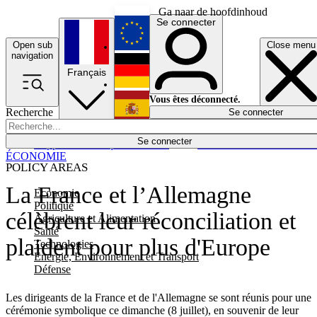
Ga naar de hoofdinhoud
Se connecter
Open sub
Close menu
English
navigation
Français
Deutsch
Vous êtes déconnecté.
Recherche
Se connecter
Español
Lumières éteintes
Se connecter
Rapporteur
Politique
Économie
Newsletters
Evénements
Em
ÉCONOMIE
POLICY AREAS
La France et l’Allemagne
Economie
Politique
célèbrent leur réconciliation et
Agriculture et Alimentation
Santé
plaident pour plus d'Europe
Technologies
Energie, Environnement et Transport
Défense
Les dirigeants de la France et de l'Allemagne se sont réunis pour une
cérémonie symbolique ce dimanche (8 juillet), en souvenir de leur