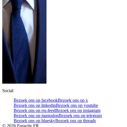
Social
Bezoek ons op facebook
Bezoek ons op x
Bezoek ons op linkedin
Bezoek ons op youtube
Bezoek ons op rss-feed
Bezoek ons op instagram
Bezoek ons op mastodon
Bezoek ons op telegram
Bezoek ons op bluesky
Bezoek ons op threads
©
2026
Euractiv FR