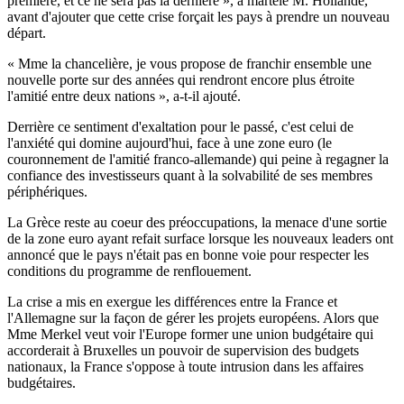
première, et ce ne sera pas la dernière », a martelé M. Hollande,
avant d'ajouter que cette crise forçait les pays à prendre un nouveau
départ.
« Mme la chancelière, je vous propose de franchir ensemble une
nouvelle porte sur des années qui rendront encore plus étroite
l'amitié entre deux nations », a-t-il ajouté.
Derrière ce sentiment d'exaltation pour le passé, c'est celui de
l'anxiété qui domine aujourd'hui, face à une zone euro (le
couronnement de l'amitié franco-allemande) qui peine à regagner la
confiance des investisseurs quant à la solvabilité de ses membres
périphériques.
La Grèce reste au coeur des préoccupations, la menace d'une sortie
de la zone euro ayant refait surface lorsque les nouveaux leaders ont
annoncé que le pays n'était pas en bonne voie pour respecter les
conditions du programme de renflouement.
La crise a mis en exergue les différences entre la France et
l'Allemagne sur la façon de gérer les projets européens. Alors que
Mme Merkel veut voir l'Europe former une union budgétaire qui
accorderait à Bruxelles un pouvoir de supervision des budgets
nationaux, la France s'oppose à toute intrusion dans les affaires
budgétaires.