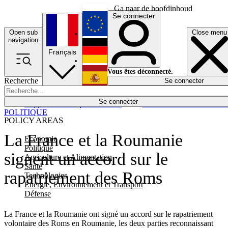
Ga naar de hoofdinhoud
Se connecter
Open sub
Close menu
English
navigation
Français
Deutsch
Vous êtes déconnecté.
Recherche
Se connecter
Español
Lumières éteintes
Se connecter
Rapporteur
Politique
Économie
Newsletters
Evénements
Em
POLITIQUE
POLICY AREAS
La France et la Roumanie
Economie
Politique
signent un accord sur le
Agriculture et Alimentation
Santé
rapatriement des Roms
Technologies
Energie, Environnement et Transport
Défense
La France et la Roumanie ont signé un accord sur le rapatriement
volontaire des Roms en Roumanie, les deux parties reconnaissant