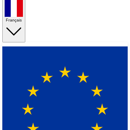
Français