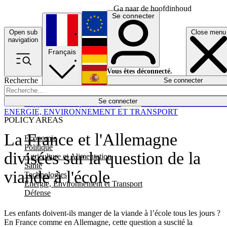
Ga naar de hoofdinhoud
Se connecter
Open sub
Close menu
English
navigation
Français
Deutsch
Vous êtes déconnecté.
Recherche
Se connecter
Español
Lumières éteintes
Se connecter
Rapporteur
Politique
Économie
Newsletters
Evénements
Em
ENERGIE, ENVIRONNEMENT ET TRANSPORT
POLICY AREAS
La France et l'Allemagne
Economie
Politique
divisées sur la question de la
Agriculture et Alimentation
Santé
viande à l'école
Technologies
Energie, Environnement et Transport
Défense
Les enfants doivent-ils manger de la viande à l’école tous les jours ?
En France comme en Allemagne, cette question a suscité la