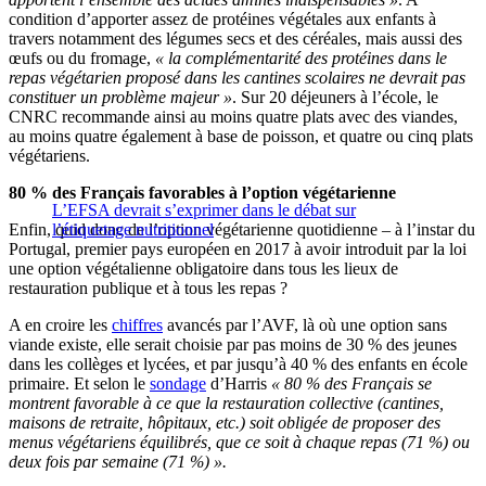
condition d’apporter assez de protéines végétales aux enfants à
travers notamment des légumes secs et des céréales, mais aussi des
œufs ou du fromage,
« la complémentarité des protéines dans le
repas végétarien proposé dans les cantines scolaires ne devrait pas
constituer un problème majeur »
. Sur 20 déjeuners à l’école, le
CNRC recommande ainsi au moins quatre plats avec des viandes,
au moins quatre également à base de poisson, et quatre ou cinq plats
végétariens.
80 % des Français favorables à l’option végétarienne
L’EFSA devrait s’exprimer dans le débat sur
Enfin, quid donc de l’option végétarienne quotidienne – à l’instar du
l’étiquetage nutritionnel
Portugal, premier pays européen en 2017 à avoir introduit par la loi
une option végétalienne obligatoire dans tous les lieux de
restauration publique et à tous les repas ?
A en croire les
chiffres
avancés par l’AVF, là où une option sans
viande existe, elle serait choisie par pas moins de 30 % des jeunes
dans les collèges et lycées, et par jusqu’à 40 % des enfants en école
primaire. Et selon le
sondage
d’Harris
« 80 % des Français se
montrent favorable à ce que la restauration collective (cantines,
maisons de retraite, hôpitaux, etc.) soit obligée de proposer des
menus végétariens équilibrés, que ce soit à chaque repas (71 %) ou
deux fois par semaine (71 %) ».