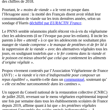
des chiffres de 2018.
Pourtant, le
« moins de viande »
a le vent en poupe dans
l’Hexagone aussi : la moitié des Français disent avoir réduit leur
consommation de viande sur les trois dernières années, selon un
sondage d’Harris
déchiffré par
EURACTIV France
.
Le PNNS semble néanmoins plutôt réticent vis-à-vis du végétarisme
chez les adolescents (il ne l’évoque pas pour les enfants). Il incite les
parents à être
« attentif »
à ce que les adolescents ne souhaitant plus
manger de viande
compense « le manque de protéines et de fer lié à
la suppression de la viande »
avec des alternatives végétales tous les
jours, en soulignant toutefois
que « le fer contenu dans la viande et
le poisson est mieux absorbé que celui que contiennent les aliments
d’origine végétale ».
Propos vivement contestés par l’Association Végétarienne de France
(AVF) :
« la viande n’a rien d’indispensable pour composer un
repas équilibré »
, martèle-t-elle dans un
communiqué
, soutenant qu’
« elle est même surconsommée dans les cantines »
.
Un rapport du Conseil national de la restauration collective (CNRC)
de juillet 2020, revenant sur le menu végétarien expérimental imposé
une fois par semaine dans tous les établissements scolaires de France
depuis 2019, affirme quant à lui que
« les protéines végétales
apportent l’ensemble des acides aminés indispensables »
. A