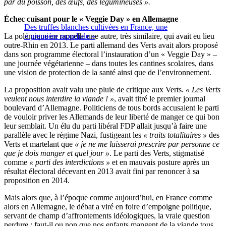
par du poisson, des œufs, des légumineuses ».
Échec cuisant pour le « Veggie Day » en Allemagne
Des truffes blanches cultivées en France, une
La polémique en rappelle une autre, très similaire, qui avait eu lieu
« première mondiale »
outre-Rhin en 2013. Le parti allemand des Verts avait alors proposé
dans son programme électoral l’instauration d’un « Veggie Day » –
une journée végétarienne – dans toutes les cantines scolaires, dans
une vision de protection de la santé ainsi que de l’environnement.
La proposition avait valu une pluie de critique aux Verts.
« Les Verts
veulent nous interdire la viande ! »
, avait titré le premier journal
boulevard d’Allemagne. Politiciens de tous bords accusaient le parti
de vouloir priver les Allemands de leur liberté de manger ce qui bon
leur semblait. Un élu du parti libéral FDP allait jusqu’à faire une
parallèle avec le régime Nazi, fustigeant les
« traits totalitaires »
des
Verts et martelant que
« je ne me laisserai prescrire par personne ce
que je dois manger et quel jour »
. Le parti des Verts, stigmatisé
comme
« parti des interdictions »
et en mauvais posture après un
résultat électoral décevant en 2013 avait fini par renoncer à sa
proposition en 2014.
Mais alors que, à l’époque comme aujourd’hui, en France comme
alors en Allemagne, le débat a viré en foire d’empoigne politique,
servant de champ d’affrontements idéologiques, la vraie question
perdure : faut-il ou non que nos enfants mangent de la viande tous