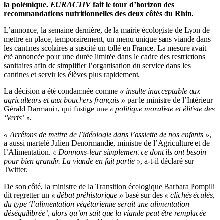
la polémique.
EURACTIV
fait le tour d’horizon des
recommandations nutritionnelles des deux côtés du Rhin.
L’annonce, la semaine dernière, de la mairie écologiste de Lyon de
mettre en place, temporairement, un menu unique sans viande dans
les cantines scolaires a suscité un tollé en France. La mesure avait
été annoncée pour une durée limitée dans le cadre des restrictions
sanitaires afin de simplifier l’organisation du service dans les
cantines et servir les élèves plus rapidement.
La décision a été condamnée comme
« insulte inacceptable aux
agriculteurs et aux bouchers français »
par le ministre de l’Intérieur
Gérald Darmanin, qui fustige une
« politique moraliste et élitiste des
‘Verts’ ».
« Arrêtons de mettre de l’idéologie dans l’assiette de nos enfants »
,
a aussi martelé Julien Denormandie, ministre de l’Agriculture et de
l’Alimentation.
« Donnons-leur simplement ce dont ils ont besoin
pour bien grandir. La viande en fait partie »
, a-t-il déclaré sur
Twitter.
De son côté, la ministre de la Transition écologique Barbara Pompili
dit regretter un
« débat préhistorique »
basé sur des
« clichés éculés,
du type ‘l’alimentation végétarienne serait une alimentation
déséquilibrée’, alors qu’on sait que la viande peut être remplacée