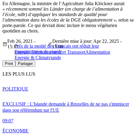
En Allemagne, la ministre de l’Agriculture Julia Klöckner aurait
« récemment sommé les Länder (en charge de l’alimentation à
l’école, ndlr) d’appliquer les standards de qualité pour
l’alimentation dans les écoles de la DGE obligatoirement »
, selon sa
porte-parole. Ce qui devrait donc inclure le menu végétarien
quotidien au choix.
Feb 26, 2021 -
Dernière mise à jour: Apr 22, 2025 -
Près de la moitié des Français ont réduit leur
15:17
15:00
consommation de viande
Energie, Environnement et Transport
Alimentation
Energie & Climat
viande
Print
Partager
LES PLUS LUS
POLITIQUE
EXCLUSIF : L'Islande demande à Bruxelles de ne pas s'immiscer
dans son référendum sur l'UE
09:07
ÉCONOMIE