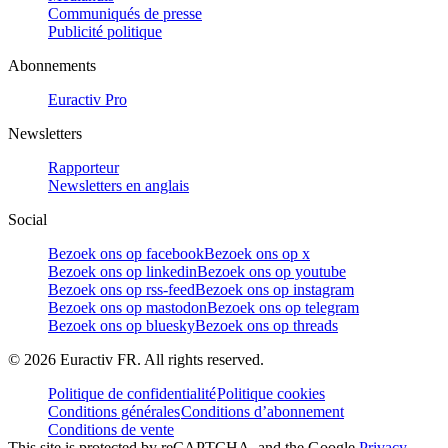
Communiqués de presse
Publicité politique
Abonnements
Euractiv Pro
Newsletters
Rapporteur
Newsletters en anglais
Social
Bezoek ons op facebook
Bezoek ons op x
Bezoek ons op linkedin
Bezoek ons op youtube
Bezoek ons op rss-feed
Bezoek ons op instagram
Bezoek ons op mastodon
Bezoek ons op telegram
Bezoek ons op bluesky
Bezoek ons op threads
©
2026
Euractiv FR. All rights reserved.
Politique de confidentialité
Politique cookies
Conditions générales
Conditions d’abonnement
Conditions de vente
This site is protected by reCAPTCHA, and the Google
Privacy