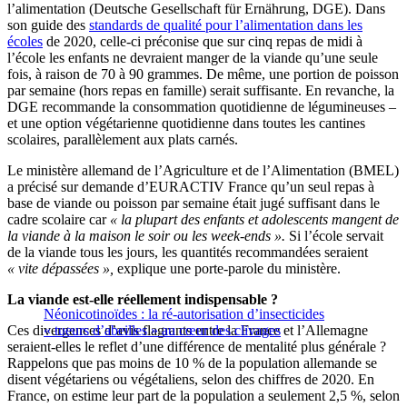
l’alimentation (Deutsche Gesellschaft für Ernährung, DGE). Dans
son guide des
standards de qualité pour l’alimentation dans les
écoles
de 2020, celle-ci préconise que sur cinq repas de midi à
l’école les enfants ne devraient manger de la viande qu’une seule
fois, à raison de 70 à 90 grammes. De même, une portion de poisson
par semaine (hors repas en famille) serait suffisante. En revanche, la
DGE recommande la consommation quotidienne de légumineuses –
et une option végétarienne quotidienne dans toutes les cantines
scolaires, parallèlement aux plats carnés.
Le ministère allemand de l’Agriculture et de l’Alimentation (BMEL)
a précisé sur demande d’EURACTIV France qu’un seul repas à
base de viande ou poisson par semaine était jugé suffisant dans le
cadre scolaire car
« la plupart des enfants et adolescents mangent de
la viande à la maison le soir ou les week-ends ».
Si l’école servait
de la viande tous les jours, les quantités recommandées seraient
« vite dépassées »,
explique une porte-parole du ministère.
La viande est-elle réellement indispensable ?
Néonicotinoïdes : la ré-autorisation d’insecticides
Ces divergences d’avis flagrants entre la France et l’Allemagne
« tueurs d’abeilles » au cœur des clivages
seraient-elles le reflet d’une différence de mentalité plus générale ?
Rappelons que pas moins de 10 % de la population allemande se
disent végétariens ou végétaliens, selon des chiffres de 2020. En
France, on estime leur part de la population a seulement 2,5 %, selon