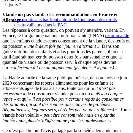
les jours ?
Viande ou pas viande : les recommandations en France et
Les esprits s’échauffent autour de l’inclusion des droits
Allemagne
des travailleurs dans la PAC
Les réponses à cette question, on pouvait s’y attendre, varient. En
France, le Programme national nutrition santé (PNNS)
recommande
que les enfants et adolescents consomment de la viande, des œufs ou
du poisson
« une à deux fois par jour en alternant ».
Dans son
guide nutrition des enfants et ados pour tous les parents, il précise
qu’il faudrait manger du poisson deux fois par semaine et que la
quantité de viande ou de poisson servi à chaque repas devrait
être
« inférieure à l’accompagnement (féculents et légumes) ».
La Haute autorité de la santé publique précise, dans un avis de juin
2020 concernant les repères alimentaires pour les enfants et
adolescents âgés de trois à 17 ans, toutefois qu’
« il n’est pas
nécessaire »
de consommer viande, poisson ou
œufs « à chaque
repas »
et qu’
« il est possible pour certains repas de consommer
des produits qui sont des sources alternatives de protéines
(légumineuses, légumes secs, céréales peu ou pas raffinées) ».
Toute
viande hors volaille
« peut être consommée mais en quantité
limitée : pas plus de 500g/semaine pour les adolescents ».
Ce n’est pas du tout l’avis partagé par la société allemande pour