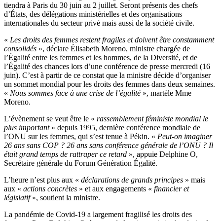
tiendra à Paris du 30 juin au 2 juillet. Seront présents des chefs
d’États, des délégations ministérielles et des organisations
internationales du secteur privé mais aussi de la société civile.
«
Les droits des femmes restent fragiles et doivent être constamment
consolidés
», déclare Élisabeth Moreno, ministre chargée de
l’Égalité entre les femmes et les hommes, de la Diversité, et de
l’Égalité des chances lors d’une conférence de presse mercredi (16
juin). C’est à partir de ce constat que la ministre décide d’organiser
un sommet mondial pour les droits des femmes dans deux semaines.
«
Nous sommes face à une crise de l’égalité
», martèle Mme
Moreno.
L’évènement se veut être le «
rassemblement féministe mondial le
plus important
» depuis 1995, dernière conférence mondiale de
l’ONU sur les femmes, qui s’est tenue à Pékin. «
Peut-on imaginer
26 ans sans COP ? 26 ans sans conférence générale de l’ONU ? Il
était grand temps de rattraper ce retard
», appuie Delphine O,
Secrétaire générale du Forum Génération Égalité.
L’heure n’est plus aux «
déclarations de grands principes
» mais
aux «
actions concrètes
» et aux engagements «
financier et
législatif
», soutient la ministre.
La pandémie de Covid-19 a largement fragilisé les droits des