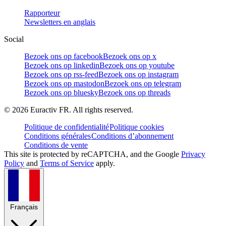
Rapporteur
Newsletters en anglais
Social
Bezoek ons op facebook
Bezoek ons op x
Bezoek ons op linkedin
Bezoek ons op youtube
Bezoek ons op rss-feed
Bezoek ons op instagram
Bezoek ons op mastodon
Bezoek ons op telegram
Bezoek ons op bluesky
Bezoek ons op threads
©
2026
Euractiv FR. All rights reserved.
Politique de confidentialité
Politique cookies
Conditions générales
Conditions d’abonnement
Conditions de vente
This site is protected by reCAPTCHA, and the Google
Privacy
Policy
and
Terms of Service
apply.
Français