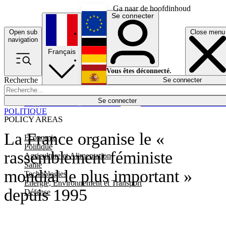
Ga naar de hoofdinhoud
Se connecter
Open sub
Close menu
English
navigation
Français
Deutsch
Vous êtes déconnecté.
Recherche
Se connecter
Español
Lumières éteintes
Se connecter
Rapporteur
Politique
Économie
Newsletters
Evénements
Em
POLITIQUE
POLICY AREAS
La France organise le «
Economie
Politique
rassemblement féministe
Agriculture et Alimentation
Santé
mondial le plus important »
Technologies
Energie, Environnement et Transport
depuis 1995
Défense