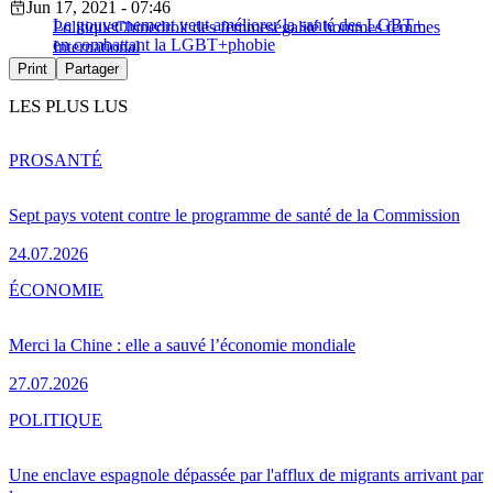
Jun 17, 2021 - 07:46
Le gouvernement veut améliorer la santé des LGBT+
Politique
Chine
droit des femmes
égalité hommes femmes
en combattant la LGBT+phobie
International
Print
Partager
LES PLUS LUS
PRO
SANTÉ
Sept pays votent contre le programme de santé de la Commission
24.07.2026
ÉCONOMIE
Merci la Chine : elle a sauvé l’économie mondiale
27.07.2026
POLITIQUE
Une enclave espagnole dépassée par l'afflux de migrants arrivant par