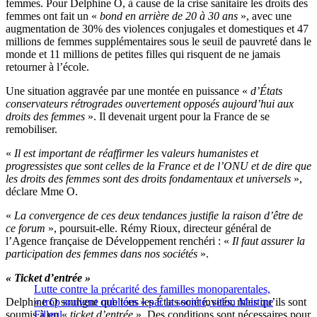
femmes. Pour Delphine O, à cause de la crise sanitaire les droits des
femmes ont fait un «
bond en arrière de 20 à 30 ans
», avec une
augmentation de 30% des violences conjugales et domestiques et 47
millions de femmes supplémentaires sous le seuil de pauvreté dans le
monde et 11 millions de petites filles qui risquent de ne jamais
retourner à l’école.
Une situation aggravée par une montée en puissance «
d’États
conservateurs rétrogrades ouvertement opposés aujourd’hui aux
droits des femmes
». Il devenait urgent pour la France de se
remobiliser.
«
Il est important de réaffirmer les
v
aleurs humanistes et
progressistes que sont celles de la France
et de l’ONU et de dire que
les droits des femmes sont des droits fondamentaux et universels
»,
déclare Mme O.
«
La convergence de ces deux tendances justifie la raison d’être de
ce forum
», poursuit-elle. Rémy Rioux, directeur général de
l’Agence française de Développement renchéri : «
Il faut assurer la
participation des femmes dans nos sociétés
».
« Ticket d’entrée »
Lutte contre la précarité des familles monoparentales,
Delphine O souligne que tous les États sont invités, mais qu’ils sont
« trop souvent oubliées » par la société, selon Martine
soumis à un «
Filleul
ticket d’entrée
». Des conditions sont nécessaires pour