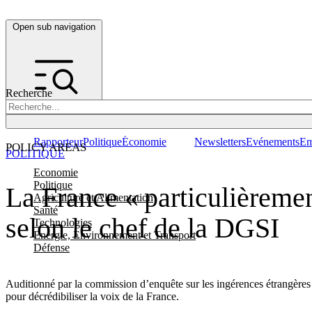
Open sub navigation
Recherche
Rapporteur
Politique
Économie
Newsletters
Evénements
Em
POLICY AREAS
POLITIQUE
Economie
Politique
La France « particulièremen
Agriculture et Alimentation
Santé
selon le chef de la DGSI
Technologies
Energie, Environnement et Transport
Défense
Auditionné par la commission d’enquête sur les ingérences étrangères 
pour décrédibiliser la voix de la France.