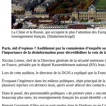
La Chine et la Russie, qui occupent le plus l’attention des Europ
renseignement français. [Shutterstock/egd]
Paris, nid d’espions ? Auditionné par la commission d’enquête sur
l’importance de la désinformation pour décrédibiliser la voix de l
Nicolas Lerner, chef de la Direction générale de la sécurité intérieure 
en France, présidée par le député Rassemblement national (RN) Jean-P
Lors de cette audition, le directeur de la DGSI a expliqué que la Fran
Évoquant l’ingérence dans les milieux politiques, objet principal de 
plusieurs reprises ces derniers mois, après avoir détecté des contacts
Dans le passé, des personnalités politiques
« de premier plan »
ont ent
beaucoup plus rares, les renseignements français les ayant identifié
« 
Prenant l’exemple d’élus qui se sont rendus dans le Donbass ou en C