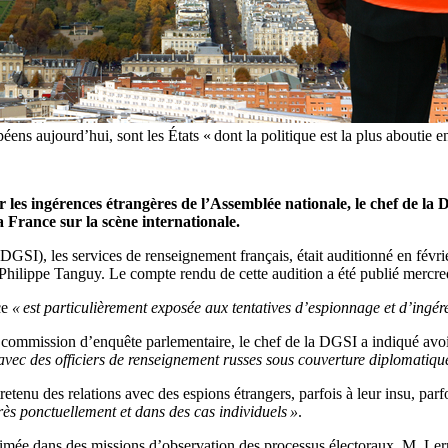
éens aujourd’hui, sont les États « dont la politique est la plus aboutie 
 les ingérences étrangères de l’Assemblée nationale, le chef de la 
a France sur la scène internationale.
(DGSI), les services de renseignement français, était auditionné en févri
hilippe Tanguy. Le compte rendu de cette audition a été publié mercredi
ce
« est particulièrement exposée aux tentatives d’espionnage et d’ingér
la commission d’enquête parlementaire, le chef de la DGSI a indiqué avo
 avec des officiers de renseignement russes sous couverture diplomatiqu
retenu des relations avec des espions étrangers, parfois à leur insu, parf
très ponctuellement et dans des cas individuels »
.
rimée dans des missions d’observation des processus électoraux, M. Ler