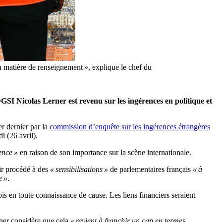
en matière de renseignement », explique le chef du
DGSI Nicolas Lerner est revenu sur les ingérences en politique et
er dernier par la
commission d’enquête sur les ingérences étrangères
 (26 avril).
ence »
en raison de son importance sur la scène internationale.
ir procédé à des
« sensibilisations »
de parlementaires français
« à
e »
.
ois en toute connaissance de cause. Les liens financiers seraient
ner considère que cela
« revient à franchir un cap en termes