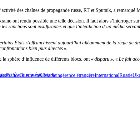
’activité des chaînes de propagande russe, RT et Sputnik, a remarqué M
aine ont rendu possible une telle décision. Il faut alors s’interroger su
e les sanctions sont insuffisantes et que l’interdiction d’un média serva
ertains États s’affranchissent aujourd’hui allègrement de la règle de dr
confrontations bien plus directes »
.
de la sphère d’influence de différents blocs, ont
« disparu »
.
« Le fait acc
dans l’élection présidentielle
ass
France
Guerre en Ukraine
ingérence étrangère
International
Russie
Ukr