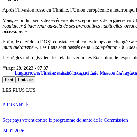
Après l’invasion russe en Ukraine, l’Union européenne a interrompu l
Mais, selon lui, seuls des événements exceptionnels de la guerre en Ukr
régulateur à intervenir au-delà de ses prérogatives habituelles lorsqu
nécessaire. »
Enfin, le chef de la DGSI constate combien les temps ont changé :
« c
multilatéralisme »
. Les États sont passés de la
« compétition »
à
« des 
Les règles qui régissaient les relations entre les États, dont le respect 
Apr 28, 2023 - 07:37
La guerre en Ukraine a limité la capacité de Moscou à s’ingérer 
Politique
Assemblée nationale
Chine
Crimée
désinformation
Donb
Print
Partager
LES PLUS LUS
PRO
SANTÉ
Sept pays votent contre le programme de santé de la Commission
24.07.2026