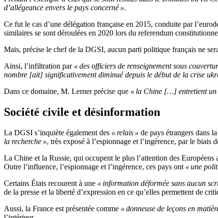
d’allégeance envers le pays concerné »
.
Ce fut le cas d’une délégation française en 2015, conduite par l’eur
similaires se sont déroulées en 2020 lors du referendum constitutionn
Mais, précise le chef de la DGSI, aucun parti politique français ne se
Ainsi, l’infiltration par
« des officiers de renseignement sous couvertu
nombre [ait] significativement diminué depuis le début de la crise uk
Dans ce domaine, M. Lerner précise que
« la Chine […] entretient un
Société civile et désinformation
La DGSI s’inquiète également des
« relais »
de pays étrangers dans la 
la recherche »
, très exposé à l’espionnage et l’ingérence, par le biais 
La Chine et la Russie, qui occupent le plus l’attention des Européens 
Outre l’influence, l’espionnage et l’ingérence, ces pays ont
« une poli
Certains États recourent à une
« information déformée sans aucun scr
de la presse et la liberté d’expression en ce qu’elles permettent de criti
Aussi, la France est présentée comme
« donneuse de leçons en matière
l’intérieur.