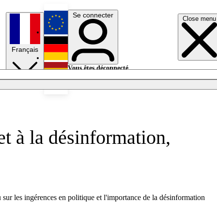
Se connecter
Close menu
English
Français
Deutsch
Vous êtes déconnecté.
Se connecter
Español
Lumières éteintes
t à la désinformation,
sur les ingérences en politique et l'importance de la désinformation