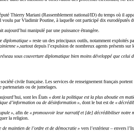
odéputé Thierry Mariani (Rassemblement national/ID) du temps où il appa
el voulu par Vladimir Poutine, à laquelle ont participé dix eurodéputés
rait aujourd’hui manipulé par une puissance étrangère.
re diplomatique »
reste un des principaux outils, notamment exploités pa
rainienne »
,surtout depuis l’expulsion de nombreux agents présents sur l
 réseau sous couverture diplomatique bien moins développé que celui de
société civile française. Les services de renseignement français portent
de partenariats ou de jumelages.
aujourd’hui, sont les États
« dont la politique est la plus aboutie en mat
tique d’information ou de désinformation »
, dont le but est de
« décrédib
upule »
, afin de
« promouvoir leur narratif et [de] décrédibiliser notre
quer la religion.
 de maintien de l’ordre et de démocratie »
vers l’extérieur – envers l’I