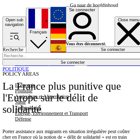
Ga naar de hoofdinhoud
Se connecter
Open sub
Close menu
English
navigation
Français
Deutsch
Vous êtes déconnecté.
Recherche
Se connecter
Español
Lumières éteintes
Se connecter
Rapporteur
Politique
Économie
Newsletters
Evénements
Em
POLITIQUE
POLICY AREAS
La France plus punitive que
Economie
Politique
l'Europe sur le délit de
Agriculture et Alimentation
Santé
solidarité
Technologies
Energie, Environnement et Transport
Défense
Porter assistance aux migrants en situation irrégulière peut coûter
cher en France où la notion de « délit de solidarité » est en train