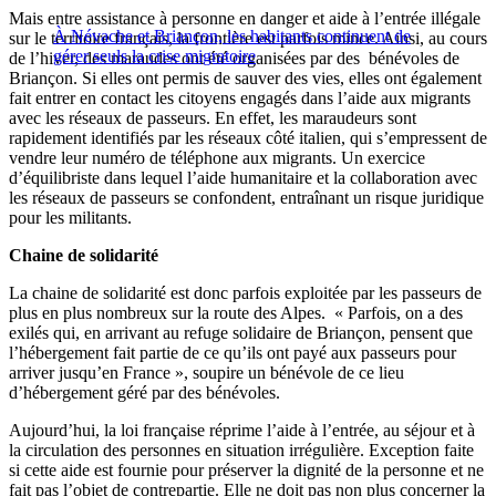
Mais entre assistance à personne en danger et aide à l’entrée illégale
À Névache et Briançon, les habitants continuent de
sur le territoire français, la frontière est parfois mince. Ainsi, au cours
gérer seuls la crise migratoire
de l’hiver, des maraudes ont été organisées par des bénévoles de
Briançon. Si elles ont permis de sauver des vies, elles ont également
fait entrer en contact les citoyens engagés dans l’aide aux migrants
avec les réseaux de passeurs. En effet, les maraudeurs sont
rapidement identifiés par les réseaux côté italien, qui s’empressent de
vendre leur numéro de téléphone aux migrants. Un exercice
d’équilibriste dans lequel l’aide humanitaire et la collaboration avec
les réseaux de passeurs se confondent, entraînant un risque juridique
pour les militants.
Chaine de solidarité
La chaine de solidarité est donc parfois exploitée par les passeurs de
plus en plus nombreux sur la route des Alpes. « Parfois, on a des
exilés qui, en arrivant au refuge solidaire de Briançon, pensent que
l’hébergement fait partie de ce qu’ils ont payé aux passeurs pour
arriver jusqu’en France », soupire un bénévole de ce lieu
d’hébergement géré par des bénévoles.
Aujourd’hui, la loi française réprime l’aide à l’entrée, au séjour et à
la circulation des personnes en situation irrégulière. Exception faite
si cette aide est fournie pour préserver la dignité de la personne et ne
fait pas l’objet de contrepartie. Elle ne doit pas non plus concerner la