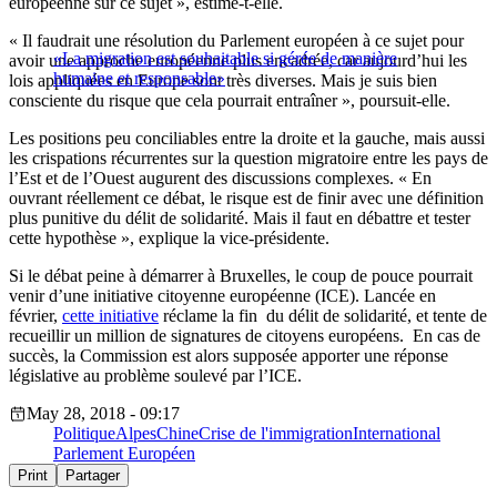
européenne sur ce sujet », estime-t-elle.
« Il faudrait une résolution du Parlement européen à ce sujet pour
«La migration est souhaitable si gérée de manière
avoir une approche européenne plus encadrée, car aujourd’hui les
humaine et responsable»
lois appliquées en Europe sont très diverses. Mais je suis bien
consciente du risque que cela pourrait entraîner », poursuit-elle.
Les positions peu conciliables entre la droite et la gauche, mais aussi
les crispations récurrentes sur la question migratoire entre les pays de
l’Est et de l’Ouest augurent des discussions complexes. « En
ouvrant réellement ce débat, le risque est de finir avec une définition
plus punitive du délit de solidarité. Mais il faut en débattre et tester
cette hypothèse », explique la vice-présidente.
Si le débat peine à démarrer à Bruxelles, le coup de pouce pourrait
venir d’une initiative citoyenne européenne (ICE). Lancée en
février,
cette initiative
réclame la fin du délit de solidarité, et tente de
recueillir un million de signatures de citoyens européens. En cas de
succès, la Commission est alors supposée apporter une réponse
législative au problème soulevé par l’ICE.
May 28, 2018 - 09:17
Politique
Alpes
Chine
Crise de l'immigration
International
Parlement Européen
Print
Partager