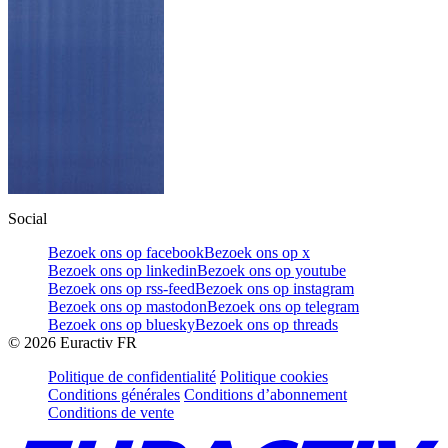
Social
Bezoek ons op facebook
Bezoek ons op x
Bezoek ons op linkedin
Bezoek ons op youtube
Bezoek ons op rss-feed
Bezoek ons op instagram
Bezoek ons op mastodon
Bezoek ons op telegram
Bezoek ons op bluesky
Bezoek ons op threads
©
2026
Euractiv FR
Politique de confidentialité
Politique cookies
Conditions générales
Conditions d’abonnement
Conditions de vente