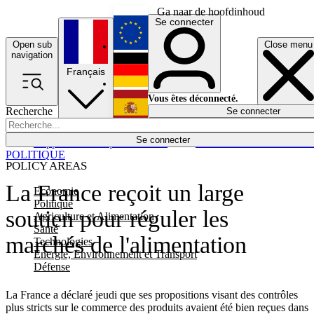
Ga naar de hoofdinhoud
Se connecter
Open sub
Close menu
English
navigation
Français
Deutsch
Vous êtes déconnecté.
Recherche
Se connecter
Español
Lumières éteintes
Se connecter
Rapporteur
Politique
Économie
Newsletters
Evénements
Em
POLITIQUE
POLICY AREAS
La France reçoit un large
Economie
Politique
soutien pour réguler les
Agriculture et Alimentation
Santé
marchés de l'alimentation
Technologies
Energie, Environnement et Transport
Défense
La France a déclaré jeudi que ses propositions visant des contrôles
plus stricts sur le commerce des produits avaient été bien reçues dans