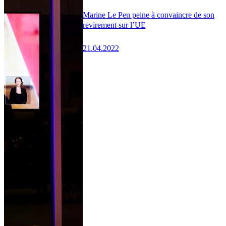
Marine Le Pen peine à convaincre de son
revirement sur l’UE
21.04.2022