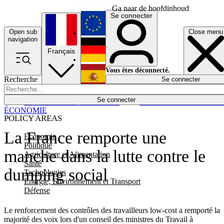
Ga naar de hoofdinhoud
Se connecter
Open sub
Close menu
English
navigation
Français
Deutsch
Vous êtes déconnecté.
Recherche
Se connecter
Español
Lumières éteintes
Se connecter
Rapporteur
Politique
Économie
Newsletters
Evénements
Em
ÉCONOMIE
POLICY AREAS
La France remporte une
Economie
Politique
manche dans la lutte contre le
Agriculture et Alimentation
Santé
dumping social
Technologies
Energie, Environnement et Transport
Défense
Le renforcement des contrôles des travailleurs low-cost a remporté la
majorité des voix lors d'un conseil des ministres du Travail à