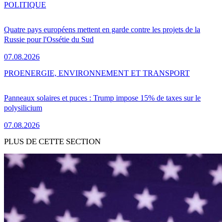
POLITIQUE
Quatre pays européens mettent en garde contre les projets de la
Russie pour l'Ossétie du Sud
07.08.2026
PRO
ENERGIE, ENVIRONNEMENT ET TRANSPORT
Panneaux solaires et puces : Trump impose 15% de taxes sur le
polysilicium
07.08.2026
PLUS DE CETTE SECTION