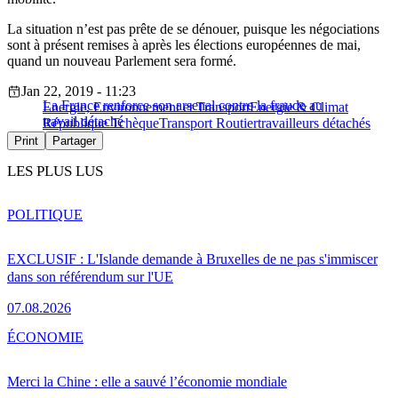
La situation n’est pas prête de se dénouer, puisque les négociations
sont à présent remises à après les élections européennes de mai,
quand un nouveau Parlement sera formé.
Jan 22, 2019 - 11:23
La France renforce son arsenal contre la fraude au
Energie, Environnement et Transport
Energie & Climat
travail détaché
République Tchèque
Transport Routier
travailleurs détachés
Print
Partager
LES PLUS LUS
POLITIQUE
EXCLUSIF : L'Islande demande à Bruxelles de ne pas s'immiscer
dans son référendum sur l'UE
07.08.2026
ÉCONOMIE
Merci la Chine : elle a sauvé l’économie mondiale