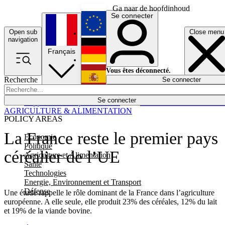
Ga naar de hoofdinhoud
Se connecter
Open sub
Close menu
English
navigation
Français
Deutsch
Vous êtes déconnecté.
Recherche
Se connecter
Español
Lumières éteintes
Se connecter
Rapporteur
Politique
Économie
Newsletters
Evénements
Em
AGRICULTURE & ALIMENTATION
POLICY AREAS
La France reste le premier pays
Economie
Politique
céréalier de l’UE
Agriculture et Alimentation
Santé
Technologies
Energie, Environnement et Transport
Défense
Une étude rappelle le rôle dominant de la France dans l’agriculture
européenne. A elle seule, elle produit 23% des céréales, 12% du lait
et 19% de la viande bovine.