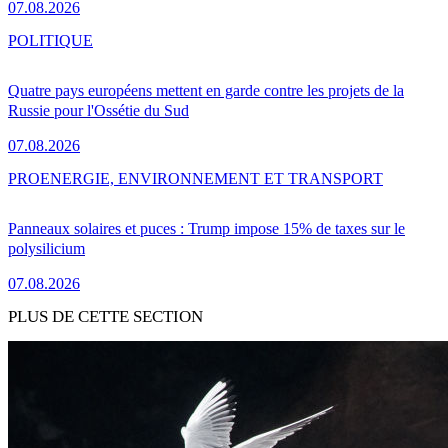
07.08.2026
POLITIQUE
Quatre pays européens mettent en garde contre les projets de la
Russie pour l'Ossétie du Sud
07.08.2026
PRO
ENERGIE, ENVIRONNEMENT ET TRANSPORT
Panneaux solaires et puces : Trump impose 15% de taxes sur le
polysilicium
07.08.2026
PLUS DE CETTE SECTION