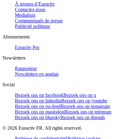
À propos d’Euractiv
Contactez-nous
Mediahuis
Communiqués de presse
Publicité politique
Abonnements
Euractiv Pro
Newsletters
Rapporteur
Newsletters en anglais
Social
Bezoek ons op facebook
Bezoek ons op x
Bezoek ons op linkedin
Bezoek ons op youtube
Bezoek ons op rss-feed
Bezoek ons op instagram
Bezoek ons op mastodon
Bezoek ons op telegram
Bezoek ons op bluesky
Bezoek ons op threads
©
2026
Euractiv FR. All rights reserved.
Politique de confidentialité
Politique cookies