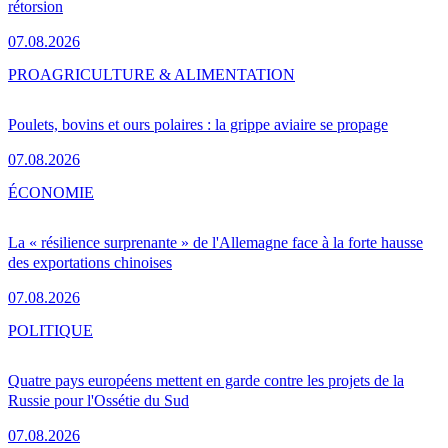
rétorsion
07.08.2026
PRO
AGRICULTURE & ALIMENTATION
Poulets, bovins et ours polaires : la grippe aviaire se propage
07.08.2026
ÉCONOMIE
La « résilience surprenante » de l'Allemagne face à la forte hausse
des exportations chinoises
07.08.2026
POLITIQUE
Quatre pays européens mettent en garde contre les projets de la
Russie pour l'Ossétie du Sud
07.08.2026