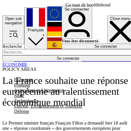
Ga naar de hoofdinhoud
Se connecter
Open sub
Close menu
English
navigation
Français
Deutsch
Vous êtes déconnecté.
Recherche
Se connecter
Español
Lumières éteintes
Se connecter
Rapporteur
Politique
Économie
Newsletters
Evénements
Em
ÉCONOMIE
POLICY AREAS
La France souhaite une réponse
Economie
Politique
européenne au ralentissement
Agriculture et Alimentation
Santé
économique mondial
Technologies
Energie, Environnement et Transport
Défense
Le Premier ministre français François Fillon a demandé hier 18 août
une « réponse coordonnée » des gouvernements européens pour