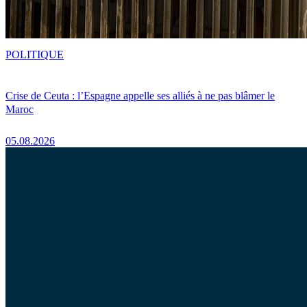
POLITIQUE
Crise de Ceuta : l’Espagne appelle ses alliés à ne pas blâmer le
Maroc
05.08.2026