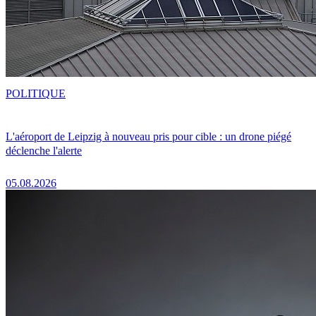
POLITIQUE
L'aéroport de Leipzig à nouveau pris pour cible : un drone piégé
déclenche l'alerte
05.08.2026