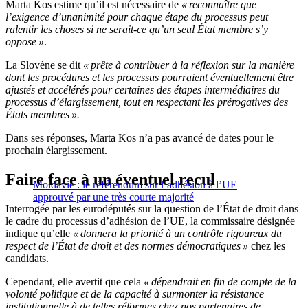
Marta Kos estime qu’il est nécessaire de
« reconnaître que
l’exigence d’unanimité pour chaque étape du processus peut
ralentir les choses si ne serait-ce qu’un seul État membre s’y
oppose »
.
La Slovène se dit
« prête à contribuer à la réflexion sur la manière
dont les procédures et les processus pourraient éventuellement être
ajustés et accélérés pour certaines des étapes intermédiaires du
processus d’élargissement, tout en respectant les prérogatives des
États membres ».
Dans ses réponses, Marta Kos n’a pas avancé de dates pour le
prochain élargissement.
Faire face à un éventuel recul
Moldavie : le référendum sur l’adhésion à l’UE
approuvé par une très courte majorité
Interrogée par les eurodéputés sur la question de l’État de droit dans
le cadre du processus d’adhésion de l’UE, la commissaire désignée
indique qu’elle
« donnera la priorité à un contrôle rigoureux du
respect de l’État de droit et des normes démocratiques »
chez les
candidats.
Cependant, elle avertit que cela
« dépendrait en fin de compte de la
volonté politique et de la capacité à surmonter la résistance
institutionnelle à de telles réformes chez nos partenaires de