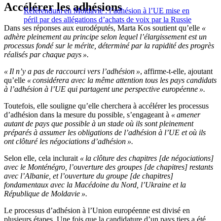
Accélérer les adhésions
Référendum en Moldavie : l’adhésion à l’UE mise en
péril par des allégations d’achats de voix par la Russie
Dans ses réponses aux eurodéputés, Marta Kos soutient qu’elle
«
adhère pleinement au principe selon lequel l’élargissement est un
processus fondé sur le mérite, déterminé par la rapidité des progrès
réalisés par chaque pays ».
« Il n’y a pas de raccourci vers l’adhésion »
, affirme-t-elle, ajoutant
qu’elle
« considérera avec la même attention tous les pays candidats
à l’adhésion à l’UE qui partagent une perspective européenne ».
Toutefois, elle souligne qu’elle cherchera à accélérer les processus
d’adhésion dans la mesure du possible, s’engageant à
« amener
autant de pays que possible à un stade où ils sont pleinement
préparés à assumer les obligations de l’adhésion à l’UE et où ils
ont clôturé les négociations d’adhésion ».
Selon elle, cela inclurait
« la clôture des chapitres [de négociations]
avec le Monténégro, l’ouverture des groupes [de chapitres] restants
avec l’Albanie, et l’ouverture du groupe [de chapitres]
fondamentaux avec la Macédoine du Nord, l’Ukraine et la
République de Moldavie ».
Le processus d’adhésion à l’Union européenne est divisé en
plusieurs étapes. Une fois que la candidature d’un pays tiers a été