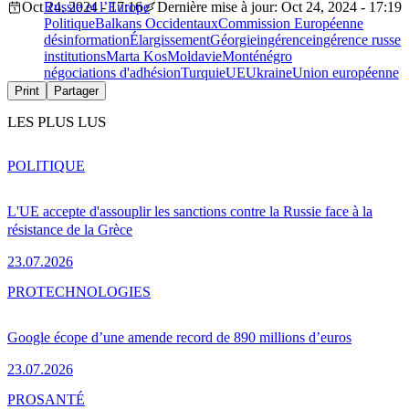
Oct 24, 2024 - 17:16
Russie et l’Europe
Dernière mise à jour: Oct 24, 2024 - 17:19
Politique
Balkans Occidentaux
Commission Européenne
désinformation
Élargissement
Géorgie
ingérence
ingérence russe
institutions
Marta Kos
Moldavie
Monténégro
négociations d'adhésion
Turquie
UE
Ukraine
Union européenne
Print
Partager
LES PLUS LUS
POLITIQUE
L'UE accepte d'assouplir les sanctions contre la Russie face à la
résistance de la Grèce
23.07.2026
PRO
TECHNOLOGIES
Google écope d’une amende record de 890 millions d’euros
23.07.2026
PRO
SANTÉ