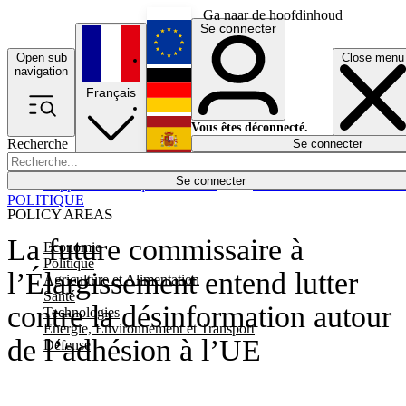
Ga naar de hoofdinhoud
Se connecter
Open sub
Close menu
English
navigation
Français
Deutsch
Vous êtes déconnecté.
Recherche
Se connecter
Español
Lumières éteintes
Se connecter
Rapporteur
Politique
Économie
Newsletters
Evénements
Em
POLITIQUE
POLICY AREAS
La future commissaire à
Economie
Politique
l’Élargissement entend lutter
Agriculture et Alimentation
Santé
contre la désinformation autour
Technologies
Energie, Environnement et Transport
de l’adhésion à l’UE
Défense