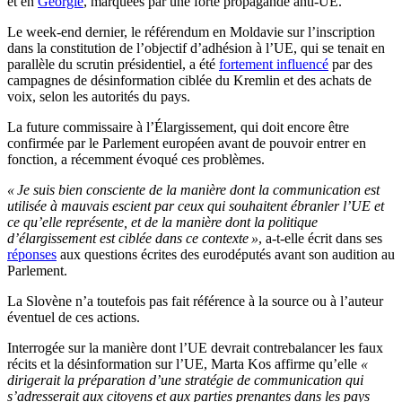
et en
Géorgie
, marquées par une forte propagande anti-UE.
Le week-end dernier, le référendum en Moldavie sur l’inscription
dans la constitution de l’objectif d’adhésion à l’UE, qui se tenait en
parallèle du scrutin présidentiel, a été
fortement influencé
par des
campagnes de désinformation ciblée du Kremlin et des achats de
voix, selon les autorités du pays.
La future commissaire à l’Élargissement, qui doit encore être
confirmée par le Parlement européen avant de pouvoir entrer en
fonction, a récemment évoqué ces problèmes.
« Je suis bien consciente de la manière dont la communication est
utilisée à mauvais escient par ceux qui souhaitent ébranler l’UE et
ce qu’elle représente, et de la manière dont la politique
d’élargissement est ciblée dans ce contexte »
, a-t-elle écrit dans ses
réponses
aux questions écrites des eurodéputés avant son audition au
Parlement.
La Slovène n’a toutefois pas fait référence à la source ou à l’auteur
éventuel de ces actions.
Interrogée sur la manière dont l’UE devrait contrebalancer les faux
récits et la désinformation sur l’UE, Marta Kos affirme qu’elle
«
dirigerait la préparation d’une stratégie de communication qui
s’adresserait aux citoyens et aux parties prenantes dans les pays