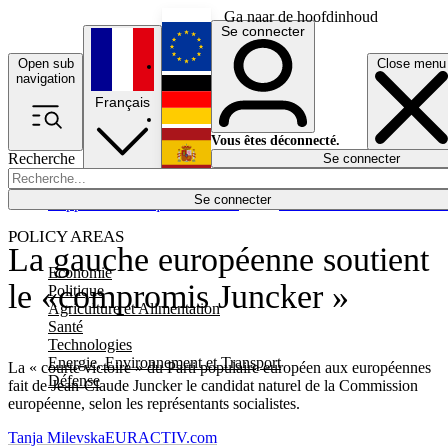
Ga naar de hoofdinhoud
Se connecter
Open sub
Close menu
English
navigation
Français
Deutsch
Vous êtes déconnecté.
Recherche
Se connecter
Español
Lumières éteintes
Se connecter
Rapporteur
Politique
Économie
Newsletters
Evénements
Em
POLICY AREAS
La gauche européenne soutient
Economie
le «compromis Juncker »
Politique
Agriculture et Alimentation
Santé
Technologies
Energie, Environnement et Transport
La « courte victoire » du Parti populaire européen aux européennes
Défense
fait de Jean-Claude Juncker le candidat naturel de la Commission
européenne, selon les représentants socialistes.
Tanja Milevska
EURACTIV.com