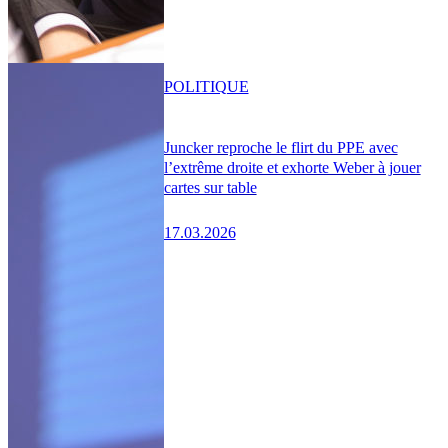
POLITIQUE
Juncker reproche le flirt du PPE avec
l’extrême droite et exhorte Weber à jouer
cartes sur table
17.03.2026