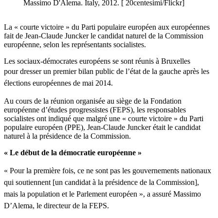
Massimo D'Alema. Italy, 2012. [ 20centesimi/Flickr]
La « courte victoire » du Parti populaire européen aux européennes
fait de Jean-Claude Juncker le candidat naturel de la Commission
européenne, selon les représentants socialistes.
Les sociaux-démocrates européens se sont réunis à Bruxelles
pour dresser un premier bilan public de l’état
de la gauche
après
les
élections
européennes
de mai 2014.
Au cours de la réunion organisée au siège de la Fondation
européenne d’études progressistes (FEPS), les responsables
socialistes ont indiqué que malgré une « courte victoire » du Parti
populaire européen (PPE), Jean-Claude Juncker était le candidat
naturel à la présidence de la Commission.
« Le début de la démocratie européenne »
« Pour la
première
fois
, ce ne
sont
pas les
gouvernements
nationaux
qui
soutiennent
[un
candidat
à la
présidence
de la Commission],
mais
la population et le
Parlement
européen
», a
assuré
Massimo
D’Alema
, le
directeur
de la
FEPS
.