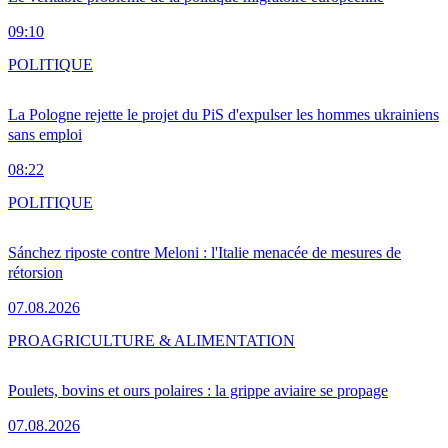
09:10
POLITIQUE
La Pologne rejette le projet du PiS d'expulser les hommes ukrainiens
sans emploi
08:22
POLITIQUE
Sánchez riposte contre Meloni : l'Italie menacée de mesures de
rétorsion
07.08.2026
PRO
AGRICULTURE & ALIMENTATION
Poulets, bovins et ours polaires : la grippe aviaire se propage
07.08.2026