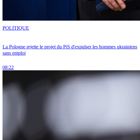
POLITIQUE
La Pologne rejette le projet du PiS d'expulser les hommes ukrainiens
sans emploi
08:22