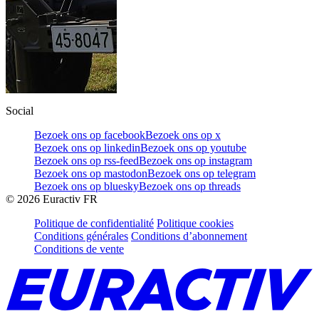
Social
Bezoek ons op facebook
Bezoek ons op x
Bezoek ons op linkedin
Bezoek ons op youtube
Bezoek ons op rss-feed
Bezoek ons op instagram
Bezoek ons op mastodon
Bezoek ons op telegram
Bezoek ons op bluesky
Bezoek ons op threads
©
2026
Euractiv FR
Politique de confidentialité
Politique cookies
Conditions générales
Conditions d’abonnement
Conditions de vente