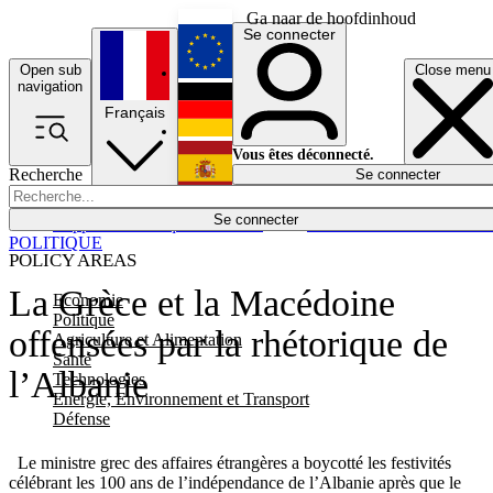
Ga naar de hoofdinhoud
Se connecter
Open sub
Close menu
English
navigation
Français
Deutsch
Vous êtes déconnecté.
Recherche
Se connecter
Español
Lumières éteintes
Se connecter
Rapporteur
Politique
Économie
Newsletters
Evénements
Em
POLITIQUE
POLICY AREAS
La Grèce et la Macédoine
Economie
Politique
offensées par la rhétorique de
Agriculture et Alimentation
Santé
l’Albanie
Technologies
Energie, Environnement et Transport
Défense
Le ministre grec des affaires étrangères a boycotté les festivités
célébrant les 100 ans de l’indépendance de l’Albanie après que le