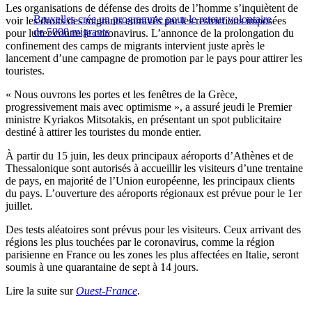
Les organisations de défense des droits de l’homme s’inquiètent de
Bruxelles crée un programme pour le retour volontaire
voir les droits des migrants entravés par les restrictions imposées
de 5000 migrants
pour lutter contre le coronavirus. L’annonce de la prolongation du
confinement des camps de migrants intervient juste après le
lancement d’une campagne de promotion par le pays pour attirer les
touristes.
« Nous ouvrons les portes et les fenêtres de la Grèce,
progressivement mais avec optimisme », a assuré jeudi le Premier
ministre Kyriakos Mitsotakis, en présentant un spot publicitaire
destiné à attirer les touristes du monde entier.
À partir du 15 juin, les deux principaux aéroports d’Athènes et de
Thessalonique sont autorisés à accueillir les visiteurs d’une trentaine
de pays, en majorité de l’Union européenne, les principaux clients
du pays. L’ouverture des aéroports régionaux est prévue pour le 1er
juillet.
Des tests aléatoires sont prévus pour les visiteurs. Ceux arrivant des
régions les plus touchées par le coronavirus, comme la région
parisienne en France ou les zones les plus affectées en Italie, seront
soumis à une quarantaine de sept à 14 jours.
Lire la suite sur
Ouest-France
.