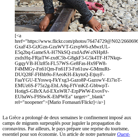
[<a
href="https://www.flickr.com/photos/76474729@N02/26606969
GxaF43-GtJGzn-GzuWVT-GzvpW6-zMwzUL-
E5q2bq-GameSA-H7NkSQ-zxdAdW-zNHp8J-
zxdxHq-FRjaTW-zxdC5b-G8gkF3-G5k4TF-H7Nkqs-
GgqyVB-H3z85t-FL57WS-Ge8Fas-Hx9FW8-
F4MMGy-Fn61Qm-Fn61F3-Fn61uw-GMmuRt-
DUQ28F-FHhb9o-FAeoKH-EkytoQ-EtjuyF-
FaaYGU-EYoswq-FkYxg3-Gazo8P-GazowV-Ei7ioT-
EMUz6S-F75z2g-EhLA8q-FfVmKZ-GbbwpT-
HotigS-GBrXAd-EXnWR7-ErpPWW-EvovFv-
EUbaWs-F9StwK-EhPWEa" target="_blank"
rel="noopener">[Mario Fornasari/Flickr]</a>]
La Grèce a prolongé de deux semaines le confinement imposé aux
camps de migrants surpeuplés pour juguler la propagation du
coronavirus. Par ailleurs, le pays prépare une reprise du tourisme,
essentiel pour son économie. Un article de notre partenaire
Ouest-