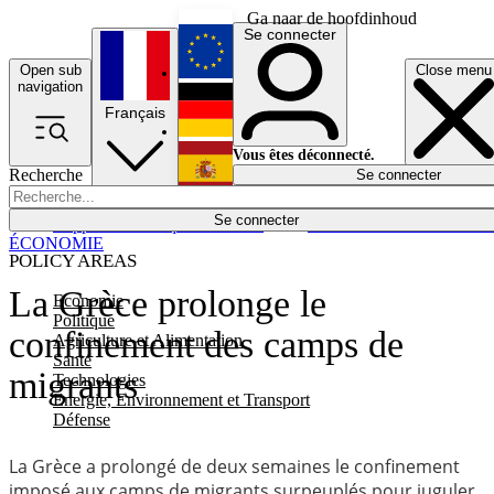
Ga naar de hoofdinhoud
Se connecter
Open sub
Close menu
English
navigation
Français
Deutsch
Vous êtes déconnecté.
Recherche
Se connecter
Español
Lumières éteintes
Se connecter
Rapporteur
Politique
Économie
Newsletters
Evénements
Em
ÉCONOMIE
POLICY AREAS
La Grèce prolonge le
Economie
Politique
confinement des camps de
Agriculture et Alimentation
Santé
migrants
Technologies
Energie, Environnement et Transport
Défense
La Grèce a prolongé de deux semaines le confinement
imposé aux camps de migrants surpeuplés pour juguler