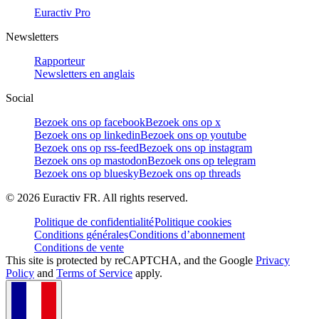
Euractiv Pro
Newsletters
Rapporteur
Newsletters en anglais
Social
Bezoek ons op facebook
Bezoek ons op x
Bezoek ons op linkedin
Bezoek ons op youtube
Bezoek ons op rss-feed
Bezoek ons op instagram
Bezoek ons op mastodon
Bezoek ons op telegram
Bezoek ons op bluesky
Bezoek ons op threads
©
2026
Euractiv FR. All rights reserved.
Politique de confidentialité
Politique cookies
Conditions générales
Conditions d’abonnement
Conditions de vente
This site is protected by reCAPTCHA, and the Google
Privacy
Policy
and
Terms of Service
apply.