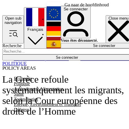
Ga naar de hoofdinhoud
Se connecter
Open sub
Close menu
English
navigation
Français
Deutsch
Vous êtes déconnecté.
Recherche
Se connecter
Español
Lumières éteintes
Se connecter
Rapporteur
Politique
Économie
Newsletters
Evénements
Em
POLITIQUE
POLICY AREAS
La Grèce refoule
Economie
Politique
systématiquement les migrants,
Agriculture et Alimentation
Santé
selon la Cour européenne des
Technologies
Energie, Environnement et Transport
droits de l’Homme
Défense