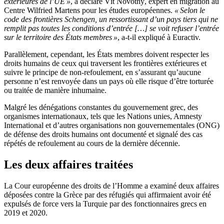
extérieures de l’UE »
, a déclaré Vít Novotný, expert en migration au
Centre Wilfried Martens pour les études européennes.
« Selon le
code des frontières Schengen, un ressortissant d’un pays tiers qui ne
remplit pas toutes les conditions d’entrée […] se voit refuser l’entrée
sur le territoire des États membres »
, a-t-il expliqué à Euractiv.
Parallèlement, cependant, les États membres doivent respecter les
droits humains de ceux qui traversent les frontières extérieures et
suivre le principe de non-refoulement, en s’assurant qu’aucune
personne n’est renvoyée dans un pays où elle risque d’être torturée
ou traitée de manière inhumaine.
Malgré les dénégations constantes du gouvernement grec, des
organismes internationaux, tels que les Nations unies, Amnesty
International et d’autres organisations non gouvernementales (ONG)
de défense des droits humains ont documenté et signalé des cas
répétés de refoulement au cours de la dernière décennie.
Les deux affaires traitées
La Cour européenne des droits de l’Homme a examiné deux affaires
déposées contre la Grèce par des réfugiés qui affirmaient avoir été
expulsés de force vers la Turquie par des fonctionnaires grecs en
2019 et 2020.