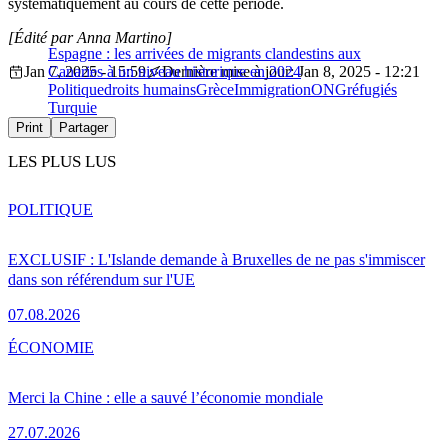
systématiquement au cours de cette période.
[Édité par Anna Martino]
Espagne : les arrivées de migrants clandestins aux
Jan 7, 2025 - 15:59
Canaries à un niveau historique en 2024
Dernière mise à jour: Jan 8, 2025 - 12:21
Politique
droits humains
Grèce
Immigration
ONG
réfugiés
Turquie
Print
Partager
LES PLUS LUS
POLITIQUE
EXCLUSIF : L'Islande demande à Bruxelles de ne pas s'immiscer
dans son référendum sur l'UE
07.08.2026
ÉCONOMIE
Merci la Chine : elle a sauvé l’économie mondiale
27.07.2026