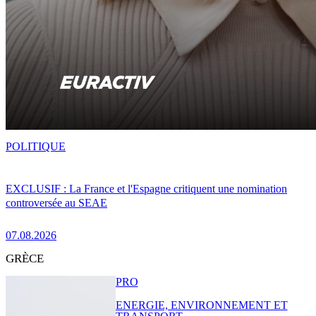
POLITIQUE
EXCLUSIF : La France et l'Espagne critiquent une nomination
controversée au SEAE
07.08.2026
GRÈCE
PRO
ENERGIE, ENVIRONNEMENT ET