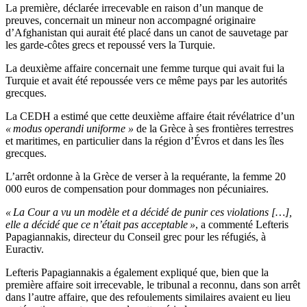
La première, déclarée irrecevable en raison d’un manque de
preuves, concernait un mineur non accompagné originaire
d’Afghanistan qui aurait été placé dans un canot de sauvetage par
les garde-côtes grecs et repoussé vers la Turquie.
La deuxième affaire concernait une femme turque qui avait fui la
Turquie et avait été repoussée vers ce même pays par les autorités
grecques.
La CEDH a estimé que cette deuxième affaire était révélatrice d’un
« modus operandi uniforme »
de la Grèce à ses frontières terrestres
et maritimes, en particulier dans la région d’Évros et dans les îles
grecques.
L’arrêt ordonne à la Grèce de verser à la requérante, la femme 20
000 euros de compensation pour dommages non pécuniaires.
« La Cour a vu un modèle et a décidé de punir ces violations […],
elle a décidé que ce n’était pas acceptable »
, a commenté Lefteris
Papagiannakis, directeur du Conseil grec pour les réfugiés, à
Euractiv.
Lefteris Papagiannakis a également expliqué que, bien que la
première affaire soit irrecevable, le tribunal a reconnu, dans son arrêt
dans l’autre affaire, que des refoulements similaires avaient eu lieu