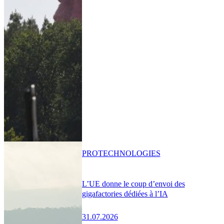
PRO
TECHNOLOGIES
L’UE donne le coup d’envoi des
gigafactories dédiées à l’IA
31.07.2026