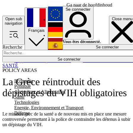
Ga naar de hoofdinhoud
Se connecter
Open sub
Close menu
English
navigation
Français
Deutsch
Vous êtes déconnecté.
Recherche
Se connecter
Español
Lumières éteintes
Se connecter
Rapporteur
Politique
Économie
Newsletters
Evénements
Em
SANTÉ
POLICY AREAS
La Grèce réintroduit des
Economie
Politique
dépistages du VIH obligatoires
Agriculture et Alimentation
Santé
Technologies
Energie, Environnement et Transport
Défense
Le ministre grec de la santé a de nouveau mis en place une mesure
controversée permettant à la police de contraindre les détenus à subir
un dépistage du VIH.