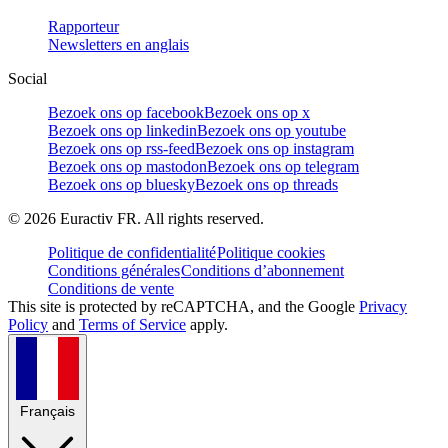
Rapporteur
Newsletters en anglais
Social
Bezoek ons op facebook
Bezoek ons op x
Bezoek ons op linkedin
Bezoek ons op youtube
Bezoek ons op rss-feed
Bezoek ons op instagram
Bezoek ons op mastodon
Bezoek ons op telegram
Bezoek ons op bluesky
Bezoek ons op threads
©
2026
Euractiv FR. All rights reserved.
Politique de confidentialité
Politique cookies
Conditions générales
Conditions d’abonnement
Conditions de vente
This site is protected by reCAPTCHA, and the Google
Privacy
Policy
and
Terms of Service
apply.
Français