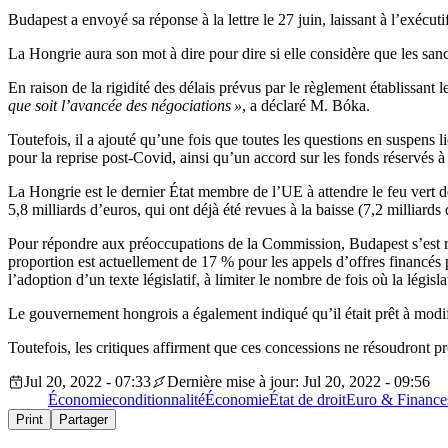
Budapest a envoyé sa réponse à la lettre le 27 juin, laissant à l’exécu
La Hongrie aura son mot à dire pour dire si elle considère que les san
En raison de la rigidité des délais prévus par le règlement établissant
que soit l’avancée des négociations »
, a déclaré M. Bóka.
Toutefois, il a ajouté qu’une fois que toutes les questions en suspens 
pour la reprise post-Covid, ainsi qu’un accord sur les fonds réservés à
La Hongrie est le dernier État membre de l’UE à attendre le feu vert d
5,8 milliards d’euros, qui ont déjà été revues à la baisse (7,2 milliard
Pour répondre aux préoccupations de la Commission, Budapest s’est r
proportion est actuellement de 17 % pour les appels d’offres financés
l’adoption d’un texte législatif, à limiter le nombre de fois où la légi
Le gouvernement hongrois a également indiqué qu’il était prêt à modifie
Toutefois, les critiques affirment que ces concessions ne résoudront p
Jul 20, 2022 - 07:33
Dernière mise à jour: Jul 20, 2022 - 09:56
Économie
conditionnalité
Économie
État de droit
Euro & Finance
Print
Partager