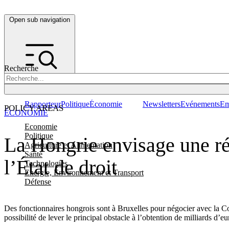
Open sub navigation
Recherche
Rapporteur
Politique
Économie
Newsletters
Evénements
Em
POLICY AREAS
ÉCONOMIE
Economie
Politique
La Hongrie envisage une ré
Agriculture et Alimentation
Santé
l’État de droit
Technologies
Energie, Environnement et Transport
Défense
Des fonctionnaires hongrois sont à Bruxelles pour négocier avec la Co
possibilité de lever le principal obstacle à l’obtention de milliards d’eu