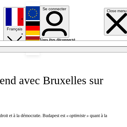
Se connecter
Close menu
English
Français
Deutsch
Vous êtes déconnecté.
Se connecter
Español
Lumières éteintes
rend avec Bruxelles sur
roit et à la démocratie. Budapest est
« optimiste »
quant à la