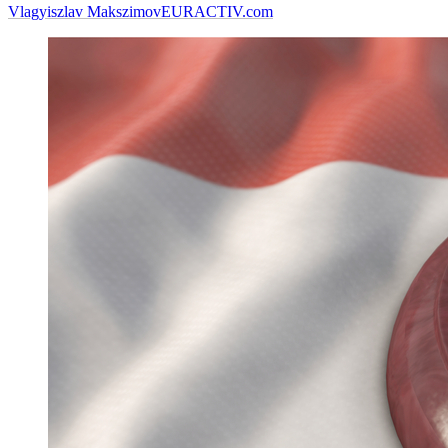
Vlagyiszlav Makszimov
EURACTIV.com