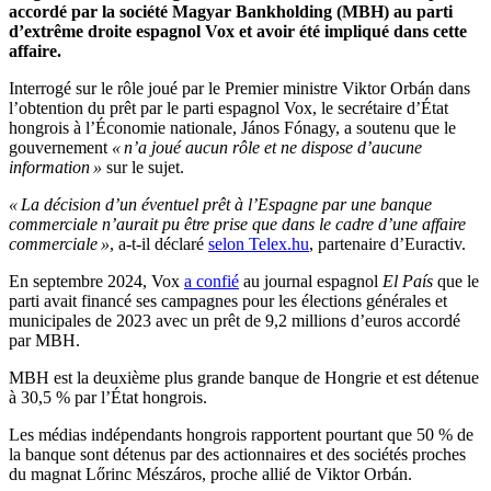
accordé par la société Magyar Bankholding (MBH) au parti
d’extrême droite espagnol Vox et avoir été impliqué dans cette
affaire.
Interrogé sur le rôle joué par le Premier ministre Viktor Orbán dans
l’obtention du prêt par le parti espagnol Vox, le secrétaire d’État
hongrois à l’Économie nationale, János Fónagy, a soutenu que le
gouvernement
« n’a joué aucun rôle et ne dispose d’aucune
information »
sur le sujet.
« La décision d’un éventuel prêt à l’Espagne par une banque
commerciale n’aurait pu être prise que dans le cadre d’une affaire
commerciale »
, a-t-il déclaré
selon Telex.hu
, partenaire d’Euractiv.
En septembre 2024, Vox
a confié
au journal espagnol
El País
que le
parti avait financé ses campagnes pour les élections générales et
municipales de 2023 avec un prêt de 9,2 millions d’euros accordé
par MBH.
MBH est la deuxième plus grande banque de Hongrie et est détenue
à 30,5 % par l’État hongrois.
Les médias indépendants hongrois rapportent pourtant que 50 % de
la banque sont détenus par des actionnaires et des sociétés proches
du magnat Lőrinc Mészáros, proche allié de Viktor Orbán.