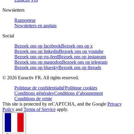
Newsletters
Rapporteur
Newsletters en anglais
Social
Bezoek ons op facebook
Bezoek ons op x
Bezoek ons op linkedin
Bezoek ons op youtube
Bezoek ons op rss-feed
Bezoek ons op instagram
Bezoek ons op mastodon
Bezoek ons op telegram
Bezoek ons op bluesky
Bezoek ons op threads
©
2026
Euractiv FR. All rights reserved.
Politique de confidentialité
Politique cookies
Conditions générales
Conditions d’abonnement
Conditions de vente
This site is protected by reCAPTCHA, and the Google
Privacy
Policy
and
Terms of Service
apply.