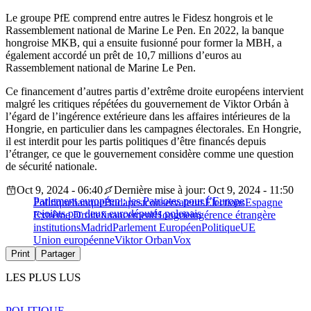
Le groupe PfE comprend entre autres le Fidesz hongrois et le
Rassemblement national de Marine Le Pen. En 2022, la banque
hongroise MKB, qui a ensuite fusionné pour former la MBH, a
également accordé un prêt de 10,7 millions d’euros au
Rassemblement national de Marine Le Pen.
Ce financement d’autres partis d’extrême droite européens intervient
malgré les critiques répétées du gouvernement de Viktor Orbán à
l’égard de l’ingérence extérieure dans les affaires intérieures de la
Hongrie, en particulier dans les campagnes électorales. En Hongrie,
il est interdit pour les partis politiques d’être financés depuis
l’étranger, ce que le gouvernement considère comme une question
de sécurité nationale.
Oct 9, 2024 - 06:40
Dernière mise à jour: Oct 9, 2024 - 11:50
Parlement européen : les Patriotes pour l’Europe
Politique
banque
Budapest
conservateurs
Élections
Espagne
rejoints par deux eurodéputés polonais
Extrême Droite
financement
Hongrie
ingérence étrangère
institutions
Madrid
Parlement Européen
Politique
UE
Union européenne
Viktor Orban
Vox
Print
Partager
LES PLUS LUS
POLITIQUE