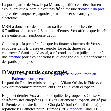
La porte-parole de Vox, Pepa Millán, a justifié cette décision en
expliquant que le parti n’avait pas été en mesure d’
obtenir un prêt
auprès des banques espagnoles pour financer sa campagne
électorale.
MBH a donc accordé le prêt au parti en deux tranches, de
6,7 millions d’euros et 2,6 millions d’euros. Vox affirme que le prêt
a été entièrement remboursé depuis.
Ce n’est pas la première fois que les finances internes de Vox sont
évoquées dans la presse espagnole. Le parti, dirigé par le
controversé Santiago Abascal, a été condamné en juillet dernier à
une
amende
pour avoir enfreint la loi espagnole sur le financement
des partis politiques.
D’autres partis concernés
Le RN devrait rejoindre le groupe de Viktor Orbán au
Parlement européen
Le parti du Premier ministre hongrois Viktor Orbán, le Fidesz, et
Vox ont récemment renforcé leurs liens au niveau européen.
En juillet dernier, Vox a annoncé quitter le groupe des Conservateurs
et Réformistes européens (CRE) au Parlement européen, dirigé par
la Première ministre italienne Giorgia Meloni (Fratelli d’Italia), pour
rejoindre les Patriotes pour l’Europe (PfE),
rapporte
EuroEFE.