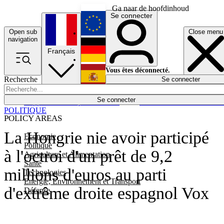
Ga naar de hoofdinhoud
Se connecter
Open sub
Close menu
English
navigation
Français
Deutsch
Vous êtes déconnecté.
Recherche
Se connecter
Español
Lumières éteintes
Se connecter
Rapporteur
Politique
Économie
Newsletters
Evénements
Em
POLITIQUE
POLICY AREAS
La Hongrie nie avoir participé
Economie
Politique
à l'octroi d'un prêt de 9,2
Agriculture et Alimentation
Santé
millions d'euros au parti
Technologies
Energie, Environnement et Transport
d'extrême droite espagnol Vox
Défense