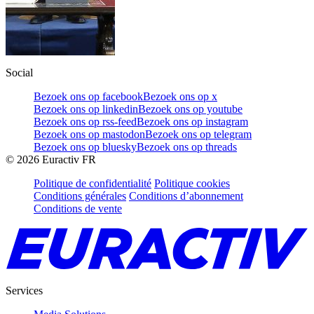
Social
Bezoek ons op facebook
Bezoek ons op x
Bezoek ons op linkedin
Bezoek ons op youtube
Bezoek ons op rss-feed
Bezoek ons op instagram
Bezoek ons op mastodon
Bezoek ons op telegram
Bezoek ons op bluesky
Bezoek ons op threads
©
2026
Euractiv FR
Politique de confidentialité
Politique cookies
Conditions générales
Conditions d’abonnement
Conditions de vente
Services