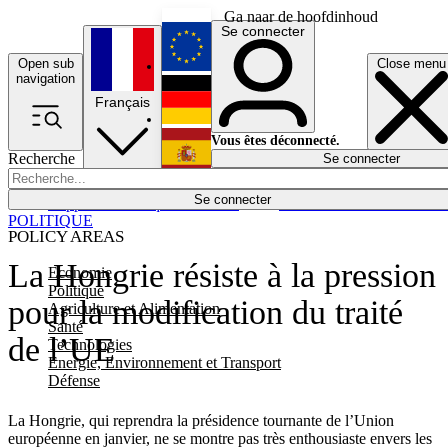
Ga naar de hoofdinhoud
Se connecter
Open sub
Close menu
English
navigation
Français
Deutsch
Vous êtes déconnecté.
Recherche
Se connecter
Español
Lumières éteintes
Se connecter
Rapporteur
Politique
Économie
Newsletters
Evénements
Em
POLITIQUE
POLICY AREAS
La Hongrie résiste à la pression
Economie
Politique
pour la modification du traité
Agriculture et Alimentation
Santé
de l’UE
Technologies
Energie, Environnement et Transport
Défense
La Hongrie, qui reprendra la présidence tournante de l’Union
européenne en janvier, ne se montre pas très enthousiaste envers les