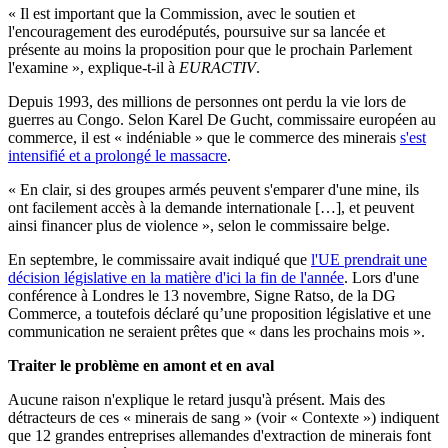
« Il est important que la Commission, avec le soutien et
l'encouragement des eurodéputés, poursuive sur sa lancée et
présente au moins la proposition pour que le prochain Parlement
l'examine », explique-t-il à
EURACTIV
.
Depuis 1993, des millions de personnes ont perdu la vie lors de
guerres au Congo. Selon Karel De Gucht, commissaire européen au
commerce, il est « indéniable » que le commerce des minerais
s'est
intensifié et a prolongé le massacre
.
« En clair, si des groupes armés peuvent s'emparer d'une mine, ils
ont facilement accès à la demande internationale […], et peuvent
ainsi financer plus de violence », selon le commissaire belge.
En septembre, le commissaire avait indiqué que
l'UE prendrait une
décision législative en la matière d'ici la fin de l'année
. Lors d'une
conférence à Londres le 13 novembre, Signe Ratso, de la DG
Commerce, a toutefois déclaré qu’une proposition législative et une
communication ne seraient prêtes que « dans les prochains mois ».
Traiter le problème en amont et en aval
Aucune raison n'explique le retard jusqu'à présent. Mais des
détracteurs de ces « minerais de sang » (voir « Contexte ») indiquent
que 12 grandes entreprises allemandes d'extraction de minerais font