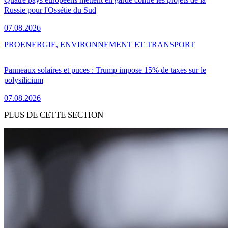
Russie pour l'Ossétie du Sud
07.08.2026
PRO
ENERGIE, ENVIRONNEMENT ET TRANSPORT
Panneaux solaires et puces : Trump impose 15% de taxes sur le
polysilicium
07.08.2026
PLUS DE CETTE SECTION