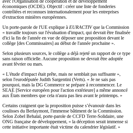
avec l'Organisation de coopération et de développement
économiques (OCDE). Objectif : créer une liste de fonderies
contrôlées et reconnues internationalement pour les entreprises
d'extraction minières européennes.
Un porte-parole de l'UE explique à
EURACTIV
que la Commission
« travaille toujours sur l'évaluation d'impact, qui devrait être finalisée
d'ici la fin de l'année en vue de déposer une proposition devant le
collège [des Commissaires] au début de l'année prochaine ».
Selon plusieurs sources, le collège a déjà rejeté un rapport de ce type
sans raison officielle. Aucune proposition ne devrait être adoptée
avant février ou mars.
« L'étude d'impact était prête, mais ne semblait pas suffisante »,
selon l'eurodéputée Judith Sargentini (Verts). « Je ne sais pas
pourquoi, mais la DG Commerce se prépare à recommencer. Le
SEAE [Service européen pour l'action extérieure] a même annoncé
aux États membres que cela n'aura pas lieu avant le printemps. »
Certains craignent que la proposition puisse s’évanouir dans les
coulisses du Berlaymont, l'immense bâtiment de la Commission.
Selon Zobel Behalal, porte-parole de CCFD Terre-Solidaire, une
ONG française de développement, « la déception serait immense si
cette initiative importante était victime du calendrier législatif. »