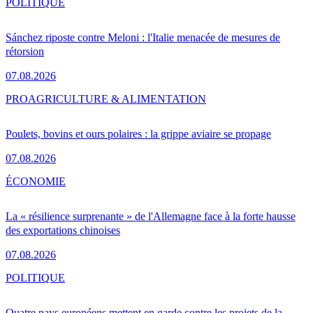
POLITIQUE
Sánchez riposte contre Meloni : l'Italie menacée de mesures de
rétorsion
07.08.2026
PRO
AGRICULTURE & ALIMENTATION
Poulets, bovins et ours polaires : la grippe aviaire se propage
07.08.2026
ÉCONOMIE
La « résilience surprenante » de l'Allemagne face à la forte hausse
des exportations chinoises
07.08.2026
POLITIQUE
Quatre pays européens mettent en garde contre les projets de la