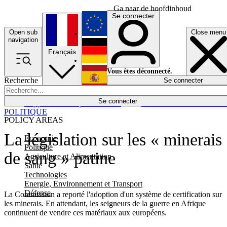
Ga naar de hoofdinhoud
Se connecter
Open sub
Close menu
English
navigation
Français
Deutsch
Vous êtes déconnecté.
Recherche
Se connecter
Español
Lumières éteintes
Se connecter
Rapporteur
Politique
Économie
Newsletters
Evénements
Em
POLITIQUE
POLICY AREAS
La législation sur les « minerais
Economie
Politique
de sang » patine
Agriculture et Alimentation
Santé
Technologies
Energie, Environnement et Transport
Défense
La Commission a reporté l'adoption d'un système de certification sur
les minerais. En attendant, les seigneurs de la guerre en Afrique
continuent de vendre ces matériaux aux européens.