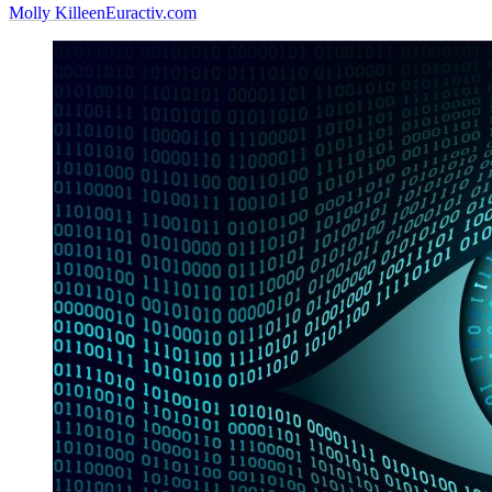
Molly Killeen
Euractiv.com