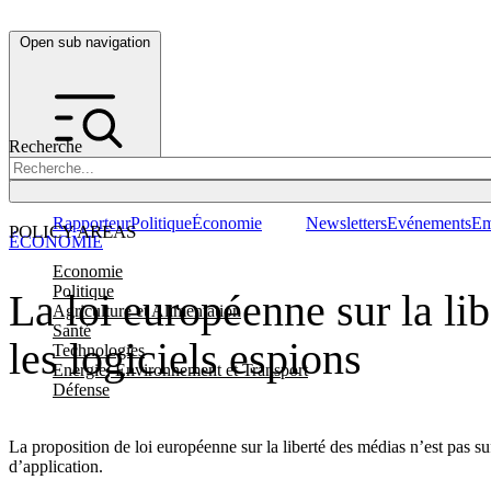
Open sub navigation
Recherche
Rapporteur
Politique
Économie
Newsletters
Evénements
Em
POLICY AREAS
ÉCONOMIE
Economie
Politique
La loi européenne sur la lib
Agriculture et Alimentation
Santé
les logiciels espions
Technologies
Energie, Environnement et Transport
Défense
La proposition de loi européenne sur la liberté des médias n’est pas su
d’application.