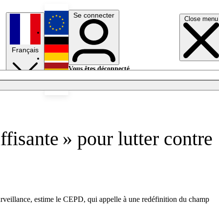
Se connecter
Close menu
English
Français
Deutsch
Vous êtes déconnecté.
Se connecter
Español
Lumières éteintes
fisante » pour lutter contre
 surveillance, estime le CEPD, qui appelle à une redéfinition du champ