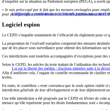
d’enquêter sur la situation au Parlement européen (PEGA), a averti que
«
Je suis préoccupé par le fait que les mesures envisagées pour empêch
L’utilisation « systématique » de logiciels espions par certai
pour protéger efficacement les droits et libertés fondamentaux de l’UE
Logiciel espion
Le CEPD s’inquiète notamment de l’efficacité du règlement pour ce qui e
La proposition de l’exécutif européen comprend des mesures destinées à 
que de les placer sous surveillance pour obtenir des informations sur l
Ces interdictions sont toutefois accompagnées d’exceptions pour des sit
Selon le CEPD, les articles du texte traitant de l’utilisation des techn
Loi sur la liberté des médias : réactions mitigées suite à la déc
Afin d’améliorer cela, l’organe de contrôle recommande de clarifier et 
levées.
En outre, le contrôleur
« reste convaincu
que la seule option viable et 
interdiction générale de leur développement et de leur déploiement ass
Une telle interdiction a été proposée par le CEPD en février de cette 
menace qu’elle représente pour les droits fondamentaux sont
« incomp