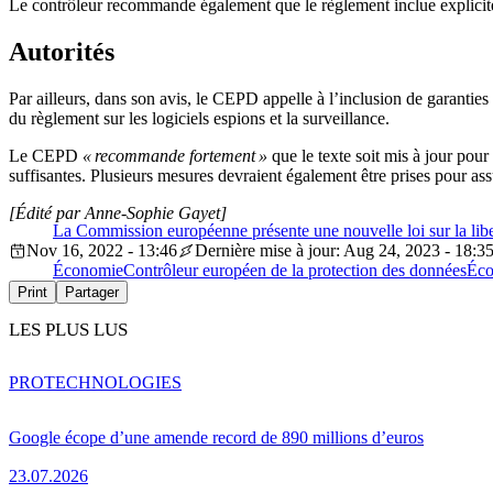
Le contrôleur recommande également que le règlement inclue explicitem
Autorités
Par ailleurs, dans son avis, le CEPD appelle à l’inclusion de garanties 
du règlement sur les logiciels espions et la surveillance.
Le CEPD
« recommande fortement »
que le texte soit mis à jour pour
suffisantes. Plusieurs mesures devraient également être prises pour assur
[Édité par Anne-Sophie Gayet]
La Commission européenne présente une nouvelle loi sur la lib
Nov 16, 2022 - 13:46
Dernière mise à jour: Aug 24, 2023 - 18:3
Économie
Contrôleur européen de la protection des données
Éco
Print
Partager
LES PLUS LUS
PRO
TECHNOLOGIES
Google écope d’une amende record de 890 millions d’euros
23.07.2026