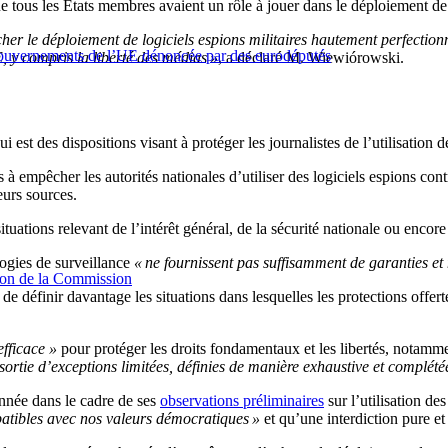
 tous les États membres avaient un rôle à jouer dans le déploiement de c
er le déploiement de logiciels espions militaires hautement perfection
ns gouvernements de l’UE dénoncée par des eurodéputés
, y compris la liberté des médias »
, a déclaré M. Wiewiórowski.
st des dispositions visant à protéger les journalistes de l’utilisation de
empêcher les autorités nationales d’utiliser des logiciels espions contr
eurs sources.
uations relevant de l’intérêt général, de la sécurité nationale ou encor
ologies de surveillance
« ne fournissent pas suffisamment de garanties et
ision de la Commission
de définir davantage les situations dans lesquelles les protections offe
efficace »
pour protéger les droits fondamentaux et les libertés, notammen
ortie d’exceptions limitées, définies de manière exhaustive et complété
année dans le cadre de ses
observations préliminaires
sur l’utilisation des
atibles avec nos valeurs démocratiques »
et qu’une interdiction pure et