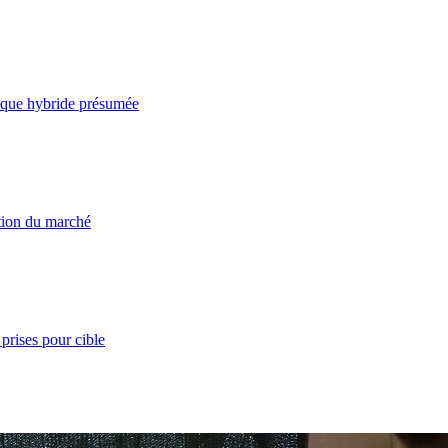
taque hybride présumée
ation du marché
prises pour cible