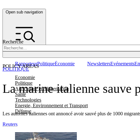
Open sub navigation
Recherche
Rapporteur
Politique
Économie
Newsletters
Evénements
Em
POLICY AREAS
POLITIQUE
Economie
Politique
La marine italienne sauve 
Agriculture et Alimentation
Santé
Technologies
Energie, Environnement et Transport
Défense
Les autorités italiennes ont annoncé avoir sauvé plus de 1000 migrants
Reuters