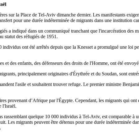
aël
ères sur la Place de Tel-Aviv dimanche dernier. Les manifestants exigent
ransfert pour une durée indéterminée de migrants dans une institution car
fugiés a indiqué dans un communiqué tranchant que l'incarcération des mi
au statut des réfugiés de 1951.
 individus ont été arrêtés depuis que la Knesset a promulgué une loi pe
 et des enfants, des défenseurs des droits de l'Homme, ont été envoyés
igrants, principalement originaires d'Érythrée et du Soudan, sont entrés 
andent l'asile et souhaitent trouver refuge. Le premier ministre Benjam
res provenant d’Afrique par l'Égypte. Cependant, les migrants qui ont dé
l'Israël.
ons rassemblant quelque 10 000 individus à Tel-Aviv, est comparable à un
 nuit. Les migrants peuvent être détenus pour une durée indéterminée dan
.