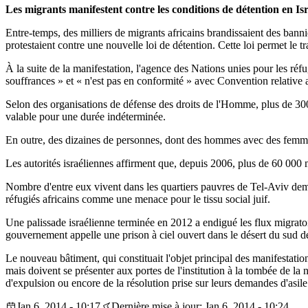
Les migrants manifestent contre les conditions de détention en Isr
Entre-temps, des milliers de migrants africains brandissaient des banni
protestaient contre une nouvelle loi de détention. Cette loi permet le t
À la suite de la manifestation, l'agence des Nations unies pour les ré
souffrances » et « n'est pas en conformité » avec Convention relative 
Selon des organisations de défense des droits de l'Homme, plus de 300
valable pour une durée indéterminée.
En outre, des dizaines de personnes, dont des hommes avec des femmes
Les autorités israéliennes affirment que, depuis 2006, plus de 60 000 m
Nombre d'entre eux vivent dans les quartiers pauvres de Tel-Aviv dem
réfugiés africains comme une menace pour le tissu social juif.
Une palissade israélienne terminée en 2012 a endigué les flux migratoi
gouvernement appelle une prison à ciel ouvert dans le désert du sud de 
Le nouveau bâtiment, qui constituait l'objet principal des manifestati
mais doivent se présenter aux portes de l'institution à la tombée de la
d'expulsion ou encore de la résolution prise sur leurs demandes d'asile
Jan 6, 2014 - 10:17
Dernière mise à jour: Jan 6, 2014 - 10:24