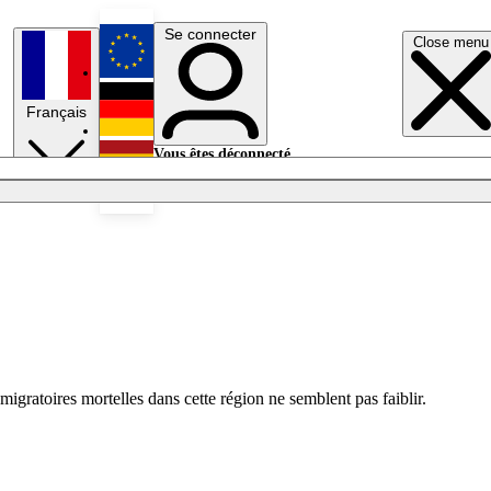
Se connecter
Close menu
English
Français
Deutsch
Vous êtes déconnecté.
Se connecter
Español
Lumières éteintes
igratoires mortelles dans cette région ne semblent pas faiblir.