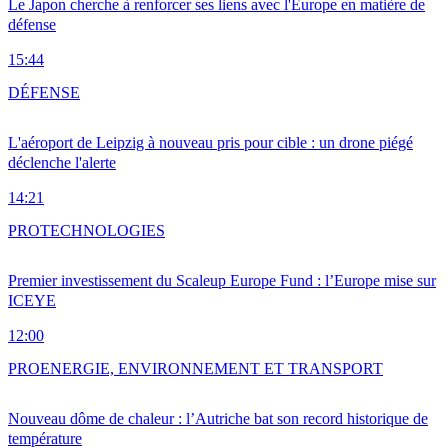
Le Japon cherche à renforcer ses liens avec l'Europe en matière de
défense
15:44
DÉFENSE
L'aéroport de Leipzig à nouveau pris pour cible : un drone piégé
déclenche l'alerte
14:21
PRO
TECHNOLOGIES
Premier investissement du Scaleup Europe Fund : l’Europe mise sur
ICEYE
12:00
PRO
ENERGIE, ENVIRONNEMENT ET TRANSPORT
Nouveau dôme de chaleur : l’Autriche bat son record historique de
température