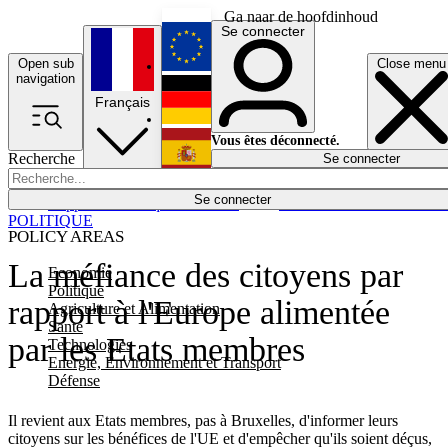
Ga naar de hoofdinhoud
Se connecter
Open sub
Close menu
English
navigation
Français
Deutsch
Vous êtes déconnecté.
Recherche
Se connecter
Español
Lumières éteintes
Se connecter
Rapporteur
Politique
Économie
Newsletters
Evénements
Em
POLITIQUE
POLICY AREAS
La méfiance des citoyens par
Economie
Politique
rapport à l'Europe alimentée
Agriculture et Alimentation
Santé
par les Etats membres
Technologies
Energie, Environnement et Transport
Défense
Il revient aux Etats membres, pas à Bruxelles, d'informer leurs
citoyens sur les bénéfices de l'UE et d'empêcher qu'ils soient déçus,