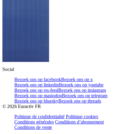
Social
Bezoek ons op facebook
Bezoek ons op x
Bezoek ons op linkedin
Bezoek ons op youtube
Bezoek ons op rss-feed
Bezoek ons op instagram
Bezoek ons op mastodon
Bezoek ons op telegram
Bezoek ons op bluesky
Bezoek ons op threads
©
2026
Euractiv FR
Politique de confidentialité
Politique cookies
Conditions générales
Conditions d’abonnement
Conditions de vente