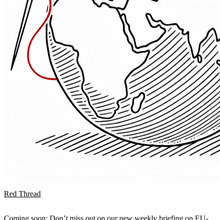
Red Thread
Coming soon: Don’t miss out on our new weekly briefing on EU-