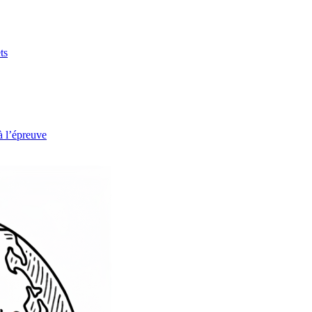
ts
à l’épreuve