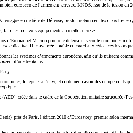
 champion européen de l’armement terrestre, KNDS, issu de la fusion en
Allemagne en matière de Défense, produit notamment les chars Leclerc,
s, faire les meilleurs équipements au meilleur prix.»
sitions d’Emmanuel Macron pour une défense et sécurité communes renfo
que» collective. Une avancée notable eu égard aux réticences historique
rdonner les systèmes d’armements européens, afin qu’ils puissent comm
sposent d’une trentaine.
Parly.
communes, le répéter à l’envi, et continuer à avoir des équipements qui
expliqué.
AED), créée dans le cadre de la Coopération militaire structurée (Pesc
nis), près de Paris, l’édition 2018 d’Eurosatory, premier salon internati
 développement» , a-t-elle souligné lors d’un discours vantant la loi d