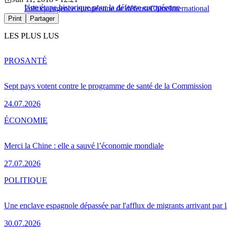
Une étape historique pour la défense européenne
Politique
agence européenne de défense
Chine
International
Print
Partager
LES PLUS LUS
PRO
SANTÉ
Sept pays votent contre le programme de santé de la Commission
24.07.2026
ÉCONOMIE
Merci la Chine : elle a sauvé l’économie mondiale
27.07.2026
POLITIQUE
Une enclave espagnole dépassée par l'afflux de migrants arrivant par 
30.07.2026