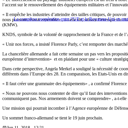
l’accent sur le renouvellement des équipements militaires et l’innovati
« Il empêche les industries d’atteindre des tailles critiques, de pouvoi
La complexe coopération entre l’UE et le Royaume-Uni en mat
nous pouvons réussir ensemble» , a-t-elle dit, saluant l’exemple du
(KMW).
KNDS, symbole de la volonté de rapprochement de la France et de l’
« Unir nos forces, a insisté Florence Parly, c’est remporter des marché
La chancelière allemande a fait cette semaine un pas vers les propo
européenne d’intervention» et en plaidant pour une « culture stratégi
Dans cette perspective, Angela Merkel a souligné la nécessité de coo
différents dans l’Europe des 28. En comparaison, les Etats-Unis en di
« Il faut créer une grammaire des équipements» , a confirmé Florence 
« Nous ne pouvons nous contenter de dire qu’il faut des interventions 
communiquent pas. Nos armements doivent se comprendre» , a-t-elle 
Une mission qui pourrait incomber à l’Agence européenne de Défense (
Un sommet franco-allemand se tient le 19 juin prochain.
Jun 11, 2018 - 12:21