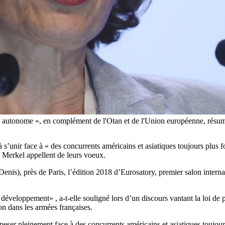
çon autonome », en complément de l'Otan et de l'Union européenne, résum
à s’unir face à « des concurrents américains et asiatiques toujours plu
erkel appellent de leurs voeux.
nis), près de Paris, l’édition 2018 d’Eurosatory, premier salon internati
 développement» , a-t-elle souligné lors d’un discours vantant la loi d
on dans les armées françaises.
r peser pleinement face à des concurrents américains et asiatiques toujou