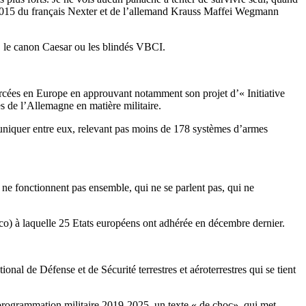
 2015 du français Nexter et de l’allemand Krauss Maffei Wegmann
 le canon Caesar ou les blindés VBCI.
rcées en Europe en approuvant notamment son projet d’« Initiative
s de l’Allemagne en matière militaire.
uniquer entre eux, relevant pas moins de 178 systèmes d’armes
 ne fonctionnent pas ensemble, qui ne se parlent pas, qui ne
o) à laquelle 25 Etats européens ont adhérée en décembre dernier.
onal de Défense et de Sécurité terrestres et aéroterrestres qui se tient
e programmation militaire 2019-2025, un texte « de choc» qui met