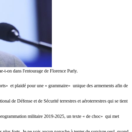
e-t-on dans l'entourage de Florence Parly.
s forts» et plaidé pour une « grammaire» unique des armements afin de
onal de Défense et de Sécurité terrestres et aéroterrestres qui se tient
e programmation militaire 2019-2025, un texte « de choc» qui met
rs plus forts. Je ne vois aucun panache à tenter de survivre seul, quand