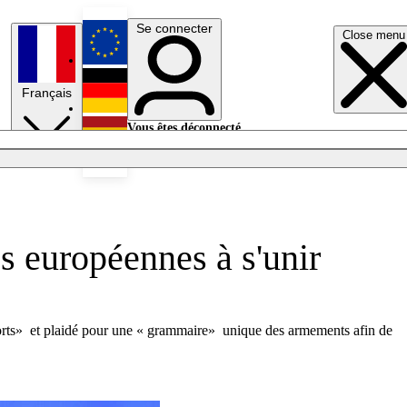
Se connecter
Close menu
English
Français
Deutsch
Vous êtes déconnecté.
Se connecter
Español
Lumières éteintes
es européennes à s'unir
s forts» et plaidé pour une « grammaire» unique des armements afin de