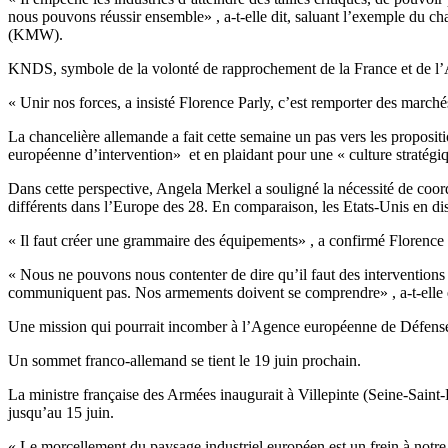
nous pouvons réussir ensemble» , a-t-elle dit, saluant l’exemple du
(KMW).
KNDS, symbole de la volonté de rapprochement de la France et de l’
« Unir nos forces, a insisté Florence Parly, c’est remporter des marché
La chancelière allemande a fait cette semaine un pas vers les propo
européenne d’intervention» et en plaidant pour une « culture stratégi
Dans cette perspective, Angela Merkel a souligné la nécessité de coo
différents dans l’Europe des 28. En comparaison, les Etats-Unis en di
« Il faut créer une grammaire des équipements» , a confirmé Florence 
« Nous ne pouvons nous contenter de dire qu’il faut des interventions 
communiquent pas. Nos armements doivent se comprendre» , a-t-elle 
Une mission qui pourrait incomber à l’Agence européenne de Défense (
Un sommet franco-allemand se tient le 19 juin prochain.
La ministre française des Armées inaugurait à Villepinte (Seine-Saint-De
jusqu’au 15 juin.
« Le morcellement du paysage industriel européen est un frein à notre