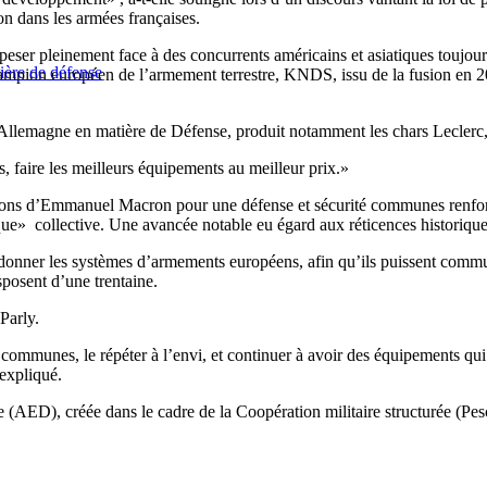
on dans les armées françaises.
r peser pleinement face à des concurrents américains et asiatiques toujou
ière de défense
 champion européen de l’armement terrestre, KNDS, issu de la fusion en
Allemagne en matière de Défense, produit notamment les chars Leclerc,
s, faire les meilleurs équipements au meilleur prix.»
sitions d’Emmanuel Macron pour une défense et sécurité communes renfo
que» collective. Une avancée notable eu égard aux réticences historique
rdonner les systèmes d’armements européens, afin qu’ils puissent comm
sposent d’une trentaine.
Parly.
communes, le répéter à l’envi, et continuer à avoir des équipements qui
expliqué.
AED), créée dans le cadre de la Coopération militaire structurée (Pesc