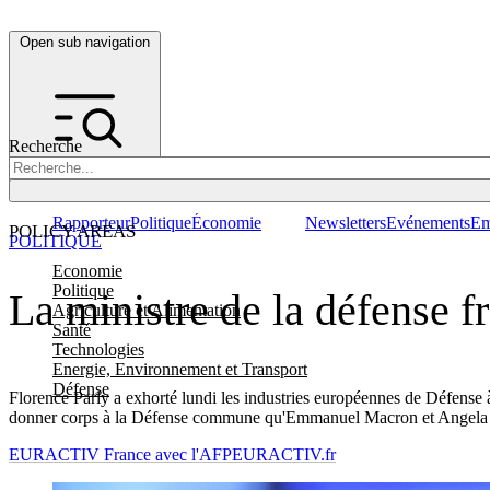
Open sub navigation
Recherche
Rapporteur
Politique
Économie
Newsletters
Evénements
Em
POLICY AREAS
POLITIQUE
Economie
Politique
La ministre de la défense fr
Agriculture et Alimentation
Santé
Technologies
Energie, Environnement et Transport
Défense
Florence Parly a exhorté lundi les industries européennes de Défense 
donner corps à la Défense commune qu'Emmanuel Macron et Angela M
EURACTIV France avec l'AFP
EURACTIV.fr