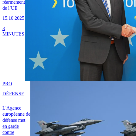
réarmement
de l’UE
15.10.2025
3
MINUTES
PRO
DÉFENSE
L'Agence
européenne de
défense met
en garde
contre