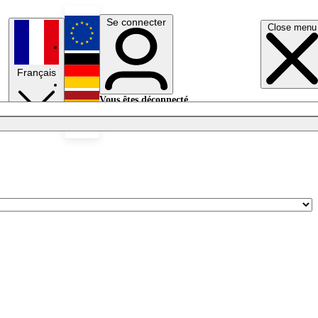
Se connecter
Close menu
English
Français
Deutsch
Vous êtes déconnecté.
Se connecter
Español
Lumières éteintes