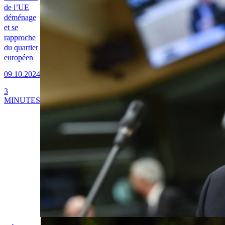
de l’UE
déménage
et se
rapproche
du quartier
européen
09.10.2024
3
MINUTES