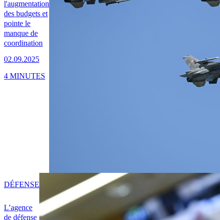
l'augmentation
des budgets et
pointe le
manque de
coordination
02.09.2025
4 MINUTES
DÉFENSE
L’agence
de défense