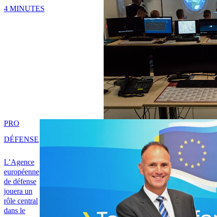
4 MINUTES
PRO
DÉFENSE
L’Agence
européenne
de défense
jouera un
rôle central
dans le