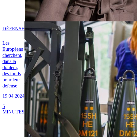
DÉFENSE
Les
Européens
cherchent,
dans la
douleur,
des fonds
pour leur
défense
19.04.2024
5
MINUTES