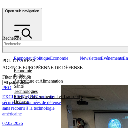
Open sub navigation
Recherche
Rapporteur
Politique
Économie
Newsletters
Evénements
Em
POLICY AREAS
AGENCE EUROPÉENNE DE DÉFENSE
Economie
Politique
Filter by section
Agriculture et Alimentation
Santé
PRO
Technologies
Energie, Environnement et Transport
EXCLUSIF : L'UE souhaite
Défense
sécuriser ses données de défense
sans recourir à la technologie
américaine
02.02.2026