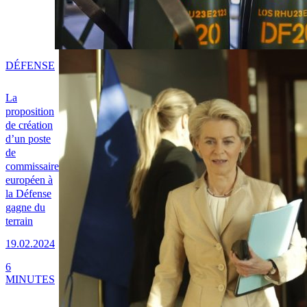
DÉFENSE
La
proposition
de création
d’un poste
de
commissaire
européen à
la Défense
gagne du
terrain
19.02.2024
6
MINUTES