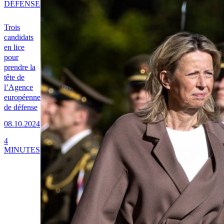
DÉFENSE
Trois
candidats
en lice
pour
prendre la
tête de
l’Agence
européenne
de défense
08.10.2024
4
MINUTES