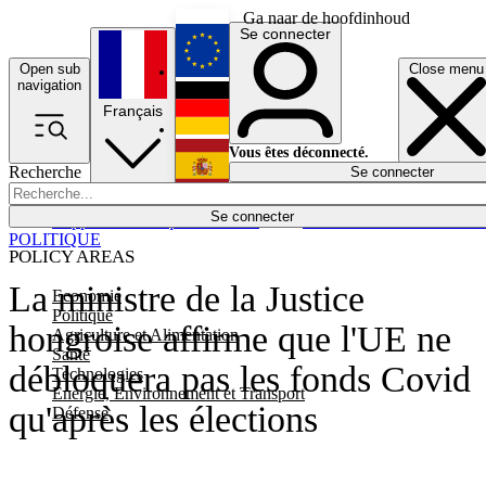
Ga naar de hoofdinhoud
Se connecter
Open sub
Close menu
English
navigation
Français
Deutsch
Vous êtes déconnecté.
Recherche
Se connecter
Español
Lumières éteintes
Se connecter
Rapporteur
Politique
Économie
Newsletters
Evénements
Em
POLITIQUE
POLICY AREAS
La ministre de la Justice
Economie
Politique
hongroise affirme que l'UE ne
Agriculture et Alimentation
Santé
débloquera pas les fonds Covid
Technologies
Energie, Environnement et Transport
qu'après les élections
Défense