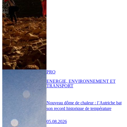
PRO
ENERGIE, ENVIRONNEMENT ET
TRANSPORT
Nouveau dôme de chaleur : l’Autriche bat
son record historique de température
05.08.2026