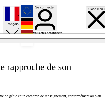
Se connecter
Close menu
English
Français
Deutsch
Vous êtes déconnecté.
Se connecter
Español
Lumières éteintes
se rapproche de son
agnie de génie et un escadron de renseignement, conformément au plan