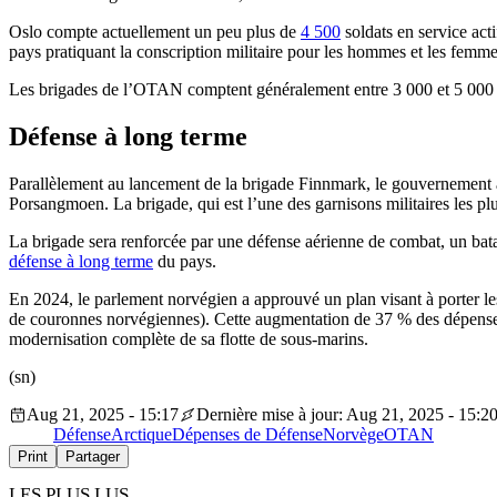
Oslo compte actuellement un peu plus de
4 500
soldats en service act
pays pratiquant la conscription militaire pour les hommes et les femme
Les brigades de l’OTAN comptent généralement entre 3 000 et 5 000 solda
Défense à long terme
Parallèlement au lancement de la brigade Finnmark, le gouvernement a
Porsangmoen. La brigade, qui est l’une des garnisons militaires les plus
La brigade sera renforcée par une défense aérienne de combat, un bata
défense à long terme
du pays.
En 2024, le parlement norvégien a approuvé un plan visant à porter le
de couronnes norvégiennes). Cette augmentation de 37 % des dépenses 
modernisation complète de sa flotte de sous-marins.
(sn)
Aug 21, 2025 - 15:17
Dernière mise à jour: Aug 21, 2025 - 15:2
Défense
Arctique
Dépenses de Défense
Norvège
OTAN
Print
Partager
LES PLUS LUS