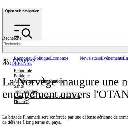
Open sub navigation
Recherche
Rapporteur
Politique
Économie
Newsletters
Evénements
Em
POLICY AREAS
PRO
DÉFENSE
Economie
Politique
La Norvège inaugure une no
Agriculture et Alimentation
Santé
engagement envers l'OTA
Technologies
Energie, Environnement et Transport
Défense
La brigade Finnmark sera renforcée par une défense aérienne de combat
de défense à long terme du pays.