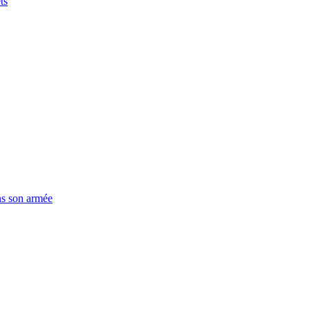
ts
ns son armée