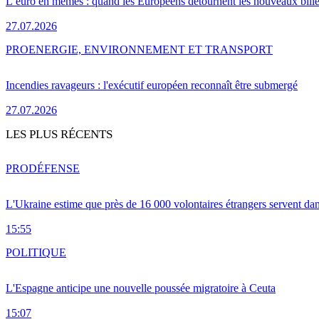
L’euro en mèmes : quand les Européens détournent les nouveaux bille
27.07.2026
PRO
ENERGIE, ENVIRONNEMENT ET TRANSPORT
Incendies ravageurs : l'exécutif européen reconnaît être submergé
27.07.2026
LES PLUS RÉCENTS
PRO
DÉFENSE
L'Ukraine estime que près de 16 000 volontaires étrangers servent da
15:55
POLITIQUE
L'Espagne anticipe une nouvelle poussée migratoire à Ceuta
15:07