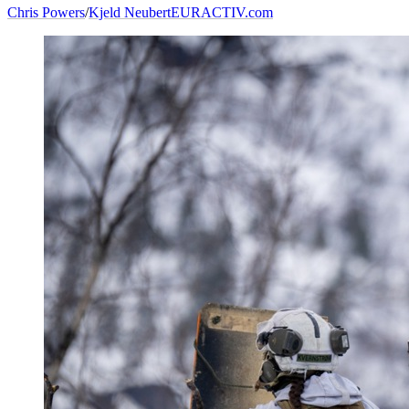
Chris Powers
/
Kjeld Neubert
EURACTIV.com