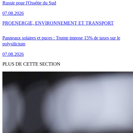
Russie pour l'Ossétie du Sud
07.08.2026
PRO
ENERGIE, ENVIRONNEMENT ET TRANSPORT
Panneaux solaires et puces : Trump impose 15% de taxes sur le
polysilicium
07.08.2026
PLUS DE CETTE SECTION