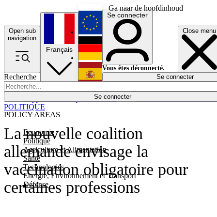
Ga naar de hoofdinhoud
Se connecter
Open sub
Close menu
English
navigation
Français
Deutsch
Vous êtes déconnecté.
Recherche
Se connecter
Español
Lumières éteintes
Se connecter
Rapporteur
Politique
Économie
Newsletters
Evénements
Em
POLITIQUE
POLICY AREAS
La nouvelle coalition
Economie
Politique
allemande envisage la
Agriculture et Alimentation
Santé
vaccination obligatoire pour
Technologies
Energie, Environnement et Transport
certaines professions
Défense