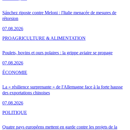
Sánchez riposte contre Meloni : l'Italie menacée de mesures de
rétorsion
07.08.2026
PRO
AGRICULTURE & ALIMENTATION
Poulets, bovins et ours polaires : la grippe aviaire se propage
07.08.2026
ÉCONOMIE
La « résilience surprenante » de l'Allemagne face à la forte hausse
des exportations chinoises
07.08.2026
POLITIQUE
Quatre pays européens mettent en garde contre les projets de la