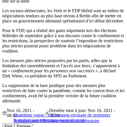
être sur la table.
Les sociaux-démocrates, les Verts et le FDP libéral sont au milieu de
négociations tendues au plus haut niveau à Berlin afin de mettre en
place un gouvernement allemand opérationnel d’ici début décembre.
Pour le FDP, qui a réalisé des gains importants lors des élections
fédérales de septembre grâce à son discours contre le confinement et
les restrictions, la perspective de soutenir l’imposition de restrictions
plus strictes pourrait poser problème dans les négociations de
coalition.
Les mesures plus strictes proposées par les partis, telles que la
limitation des rassemblements et l’accès aux lieux, s’apparentent à
un «
confinement pour les personnes non vaccinées
», a déclaré
Dirk Wiese, co-président du SPD au Parlement.
La suppression de la base juridique pour des mesures plus
restrictives de lutte contre la pandémie, comme les couvre-feux et les
confinements, avait été la première victoire de la future coalition
allemande.
Nov 16, 2021 -
Dernière mise à jour: Nov 16, 2021 -
Quatrième vague : l’Allemagne envisage de prolonger
08:10
08:20
le soutien aux entreprises jusqu’en mars
Politique
Santé
Allemagne
vaccination obligatoire
Print
Partager